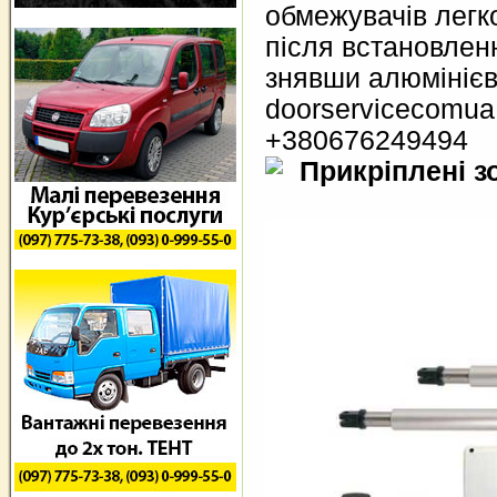
обмежувачів легк
після встановлен
знявши алюмінієв
doorservicecomu
+380676249494
Прикріплені з