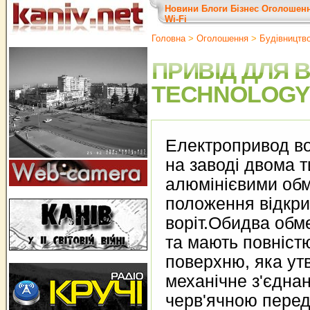
Новини
Блоги
Бізнес
Оголошен
Wi-Fi
Головна
>
Оголошення
>
Будівництв
ПРИВІД ДЛЯ 
TECHNOLOGY K
Електропривод в
на заводі двома т
алюмінієвими об
положення відкри
воріт.Обидва обм
та мають повніст
поверхню, яка ут
механічне з'єдна
черв'ячною пере