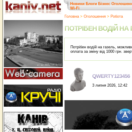
Новини
Блоги
Бізнес
Оголошен
Wi-Fi
Головна
>
Оголошення
>
Робота
ПОТРІБЕН ВОДІЙ НА
Потрібен водій на газель, можливо
оплата за зміну від 1000 грн. звер
QWERTY123456
3 липня 2026, 12:42