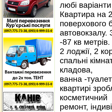
любі варіанти
Квартира на 2
поверхового б
автовокзалу.
-87 кв метрів
2 лоджії, 2 ко
спальні кімнат
кладова,
ванна -туалет
квартирі зро
косметичний
ремонт, індив