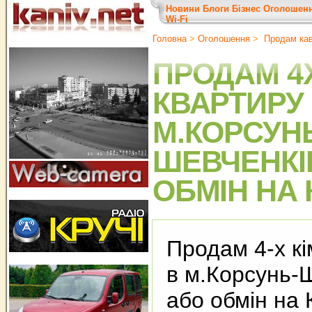
Новини
Блоги
Бізнес
Оголошен
Wi-Fi
Головна
>
Оголошення
>
Продам кав
ПРОДАМ 4Х
КВАРТИРУ
М.КОРСУН
ШЕВЧЕНКІ
ОБМІН НА
Продам 4-х кі
в м.Корсунь-
або обмін на 