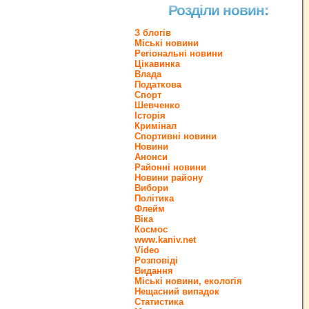
Розділи новин:
З блогів
Міські новини
Регіональні новини
Цікавинка
Влада
Податкова
Спорт
Шевченко
Історія
Кримінал
Спортивні новини
Новини
Анонси
Районні новини
Новини району
Вибори
Політика
Флейм
Віка
Космос
www.kaniv.net
Video
Розповіді
Видання
Міські новини, екологія
Нещасний випадок
Статистика