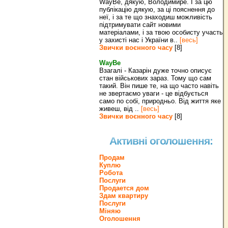
WayBe, дякую, Володимире. І за цю
публікацію дякую, за ці пояснення до
неї, і за те що знаходиш можливість
підтримувати сайт новими
матеріалами, і за твою особисту участь
у захисті нас і України в..
[весь]
Звички воєнного часу
[8]
WayBe
Взагалі - Казарін дуже точно описує
стан військових зараз. Тому що сам
такий. Він пише те, на що часто навіть
не звертаємо уваги - це відбується
само по собі, природньо. Від життя яке
живеш, від ..
[весь]
Звички воєнного часу
[8]
Активні оголошення:
Продам
Куплю
Робота
Послуги
Продается дом
Здам квартиру
Послуги
Міняю
Оголошення