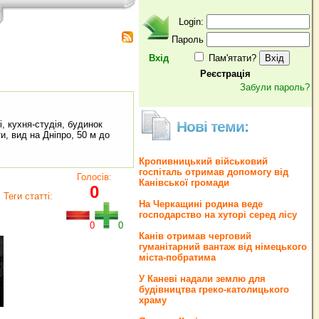
Login:
Пароль
Вхід
Пам'ятати?
Реєстрація
Забули пароль?
Нові теми:
ні, кухня-студія, будинок
и, вид на Дніпро, 50 м до
Кропивницький військовий
госпіталь отримав допомогу від
Голосів:
Канівської громади
0
Теги статті:
На Черкащині родина веде
господарство на хуторі серед лісу
0
0
Канів отримав черговий
гуманітарний вантаж від німецького
міста-побратима
У Каневі надали землю для
будівництва греко‐католицького
храму