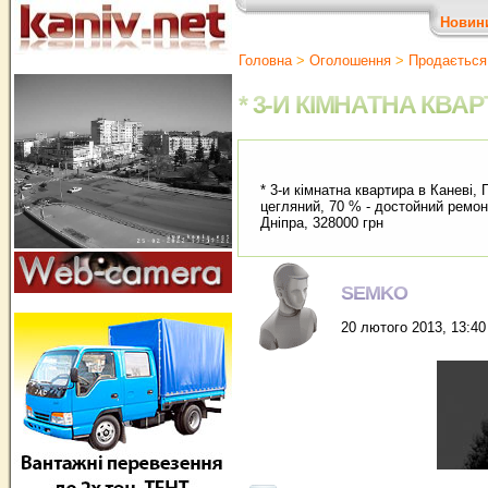
Новин
Головна
>
Оголошення
>
Продається
* 3-И КІМНАТНА КВАР
* 3-и кімнатна квартира в Каневі, 
цегляний, 70 % - достойний ремонт
Дніпра, 328000 грн
SEMKO
20 лютого 2013, 13:40