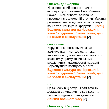
Олександр Скорина
Не завершений процес здачі в
експлуатцію ШевченкоHub обмежує,
нажаль, можливості Канева на
проведення в дужовній столиці України
різноманітних всеукранських заходів:
концертів, конкурсів, форумів,..
[весь]
Будинок культури на Черкащині,
який “відкривав” Зеленський, досі
не здали в експлуатацію
[2]
святослав
Корупція на чонгарських мінах
закінчується тим, Що одна така
уповільненої дії виявилася наріжним
каменем у цьому козинському
крадівництві, мародерстві на здачі
,,сухопутного коридору в Крим"..
Будинок культури на Черкащині,
який “відкривав” Зеленський, досі
не здали в експлуатацію
[2]
rod
ну так собі в цілому. Після того як
доїдаєш за мишами - вже якось на
термін придатності не дивишся.
Звички воєнного часу
[8]
Олександр Скорина