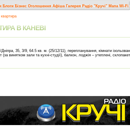
и
Блоги
Бізнес
Оголошення
Афіша
Галерея
Радіо "Кручі"
Мапа
Wi-Fi
 квартира
ТИРА В КАНЕВІ
Г/Дніпра, 35, 3/9, 64.5 кв. м. (25/12/11), перепланування, кімнати ізольова
 (за винятком зали та кухні-студії), балкон, лоджія – утеплені, склопакет