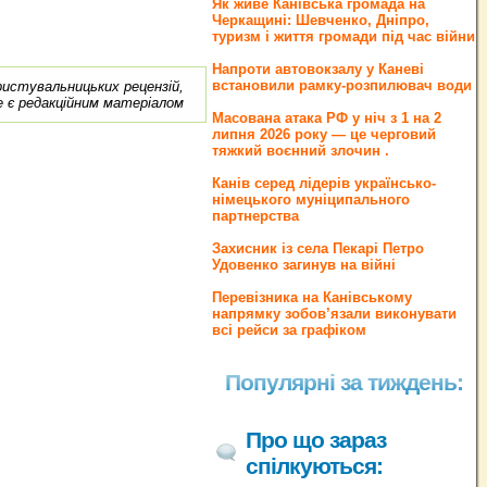
Як живе Канівська громада на
Черкащині: Шевченко, Дніпро,
туризм і життя громади під час війни
Напроти автовокзалу у Каневі
встановили рамку-розпилювач води
ористувальницьких рецензій,
е є редакційним матеріалом
Масована атака РФ у ніч з 1 на 2
липня 2026 року — це черговий
тяжкий воєнний злочин .
Канів серед лідерів українсько-
німецького муніципального
партнерства
Захисник із села Пекарі Петро
Удовенко загинув на війні
Перевізника на Канівському
напрямку зобов’язали виконувати
всі рейси за графіком
Популярні за тиждень:
Про що зараз
спілкуються: