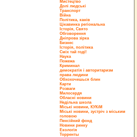
Мистецтво
Долі людські
Транспорт
Війна
Політика, канів
Цікавинка регіональна
Історія, Свято
Обговорення
Дніпрова зірка
Бизнес
Історія, політика
Сміх тай годі!
Наука
Пожежа
Криминал
демократія і авторитаризм
права людини
Обхохочешься блин
Карти
Розваги
Милосердя
Обласні новини
Недільна школа
Міські новини, КУКіМ
Міські новини, зустріч з міським
головою
Пенсійний фонд
Новини ринку
Екологія
Торренты