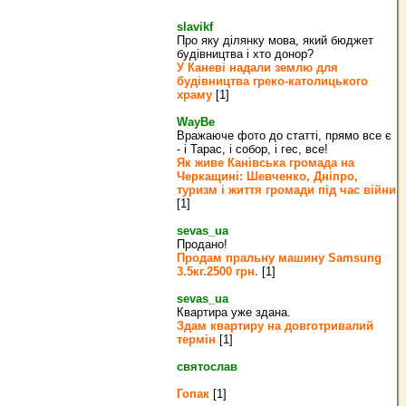
slavikf
Про яку ділянку мова, який бюджет
будівництва і хто донор?
У Каневі надали землю для
будівництва греко‐католицького
храму
[1]
WayBe
Вражаюче фото до статті, прямо все є
- і Тарас, і собор, і гес, все!
Як живе Канівська громада на
Черкащині: Шевченко, Дніпро,
туризм і життя громади під час війни
[1]
sevas_ua
Продано!
Продам пральну машину Samsung
3.5кг.2500 грн.
[1]
sevas_ua
Квартира уже здана.
Здам квартиру на довготривалий
термін
[1]
святослав
Гопак
[1]