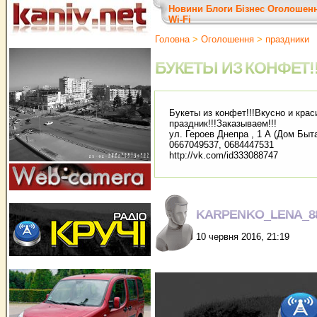
Новини
Блоги
Бізнес
Оголошен
Wi-Fi
Головна
>
Оголошення
>
праздники
БУКЕТЫ ИЗ КОНФЕТ!!
Букеты из конфет!!!Вкусно и кра
праздник!!!Заказываем!!!
ул. Героев Днепра , 1 А (Дом Быта
0667049537, 0684447531
http://vk.com/id333088747
KARPENKO_LENA_8
10 червня 2016, 21:19