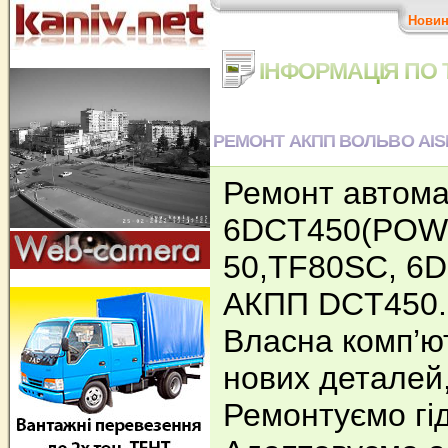
Нови
ІНФОРМАЦІЯ ПО Т
РЕМОНТ АКПП ВОЛЬВО AISIN
Ремонт автома
6DCT450(POWE
50,TF80SC, 6
АКПП DCT450.
Власна комп’ю
нових деталей,
Ремонтуємо гі