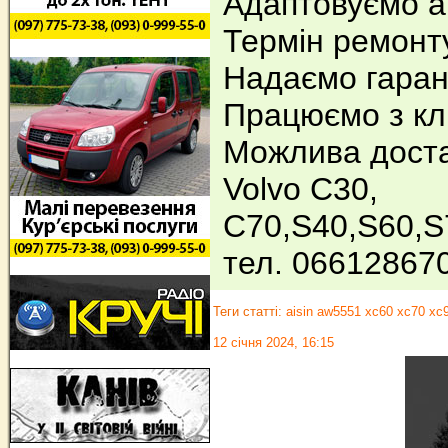
Адаптовуємо а
Термін ремонту
Надаємо гарант
Працюємо з клі
Можлива дост
Volvo C30,
C70,S40,S60,S
тел. 06612867
Теги статті:
aisin aw5551 xc60 xc70 xc
12 січня 2024, 16:15