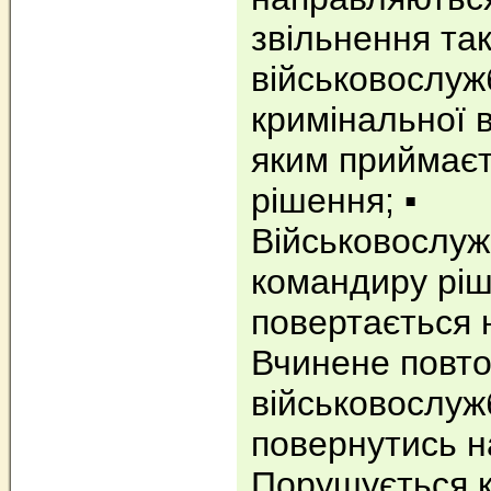
звільнення та
військовослуж
кримінальної в
яким приймаєт
рішення; ▪️
Військовослу
командиру ріш
повертається 
Вчинене повт
військовослуж
повернутись на
Порушується 