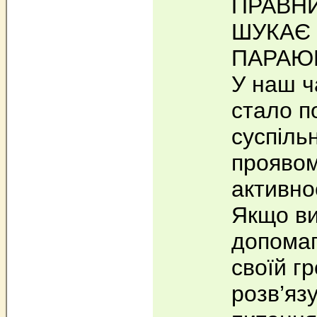
ПРАВН
ШУКАЄ 
ПАРАЮ
У наш ч
стало п
суспіль
проявом
активно
Якщо ви
допомаг
своїй г
розв’яз