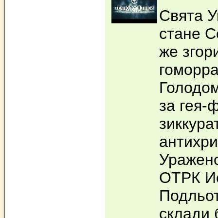
Свята У
стане С
же згор
гоморра 
Голодом
за гея-
зиккура
антихри
Уражено
ОТРК И
Подльот
склади 