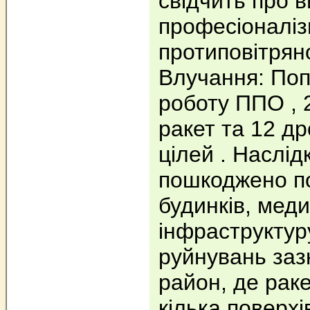
свідчить про 
професіоналіз
протиповітрян
Влучання: Поп
роботу ППО , 
ракет та 12 др
цілей . Наслід
пошкоджено п
будинків, мед
інфраструктур
руйнувань заз
район, де рак
кілька поверхі