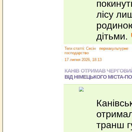
покинут
лісу ли
родиною
дітьми.
Теги статті:
Сесін
пермакультурне
господарство
17 липня 2026, 18:13
КАНІВ ОТРИМАВ ЧЕРГОВИ
ВІД НІМЕЦЬКОГО МІСТА-П
Канівсь
отримал
транш г