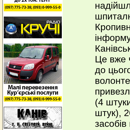
надійшл
шпитал
Кропивн
інформу
Канівсь
Це вже 
до цьог
волонте
привезли
(4 штуки
штук), 
засобів 