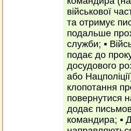
командира (на
військової час
та отримує пи
подальше про
служби; ▪️ Ві
подає до прок
досудового ро
або Нацполіції
клопотання пр
повернутися н
додає письмов
командира; ▪️ 
направляються