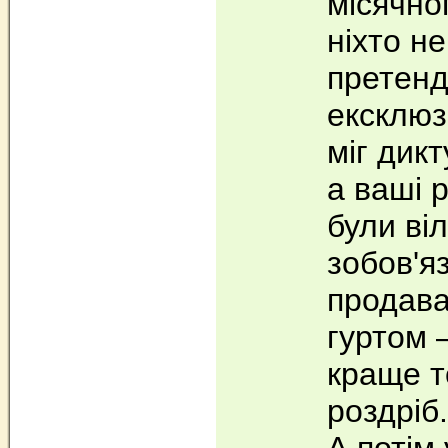
місячно
ніхто не
претенд
ексклюз
міг дикт
а ваші 
були ві
зобов'я
продава
гуртом 
краще т
роздріб.