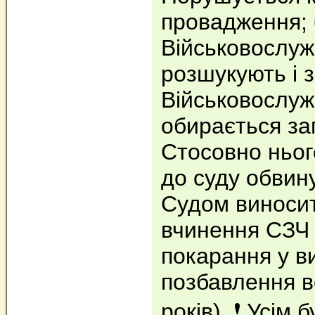
провадження; ▪
Військовослу
розшукують і з
Військовослу
обирається зап
Стосовно ньог
до суду обвину
Судом виносит
вчинення СЗЧ
покарання у в
позбавлення во
років). ❗️ Усім