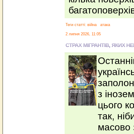
багатоповерхі
Теги статті:
війна
атака
2 липня 2026, 11:05
СТРАХ МІГРАНТІВ, ЯКИХ Н
Останн
українс
заполон
з інозе
цього к
так, ніб
масово 