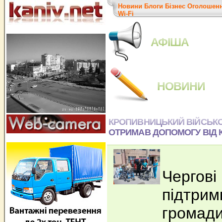
Новини
Блоги
Бізнес
Оголошен
Wi-Fi
АФІША
НОВИНИ
КРОПИВНИЦЬКИЙ ВІЙСЬКО
ОТРИМАВ ДОПОМОГУ ВІД 
Чергові
підтримк
громад