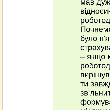
мав дуж
відноси
роботод
Почнемо
було п'
страхув
– якщо 
роботод
вирішув
ти завж
звільни
формува