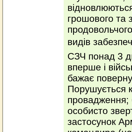
відновлюютьс
грошового та 
продовольчого
видів забезпе
СЗЧ понад 3 д
вперше і війс
бажає повернут
Порушується 
провадження; ▪
особисто звер
застосунок Ар