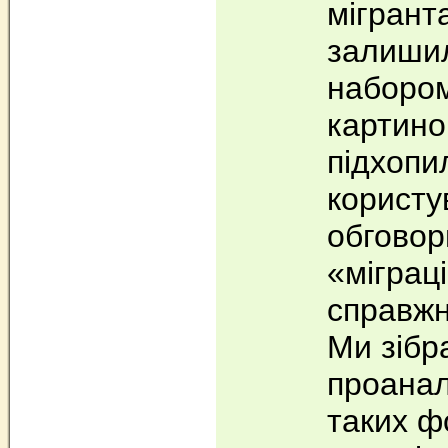
мігрант
залиши
набором
картинок
підхопи
користув
обгово
«міграц
справжн
Ми зібр
проанал
таких ф