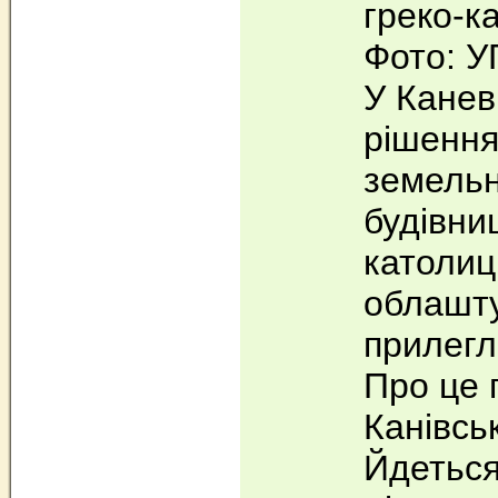
греко‐к
Фото: У
У Канев
рішення
земельн
будівни
католиц
облашт
прилегл
Про це 
Канівськ
Йдеться