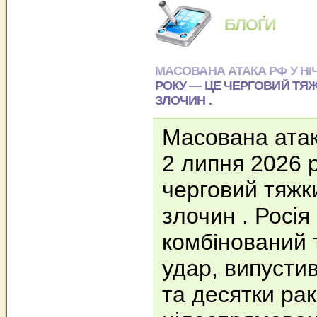
БЛОҐИ
МАСОВАНА АТАКА РФ У НІЧ 
РОКУ — ЦЕ ЧЕРГОВИЙ ТЯ
ЗЛОЧИН .
Масована атака
2 липня 2026 
черговий тяжк
злочин . Росія
комбінований 
удар, випусти
та десятки рак