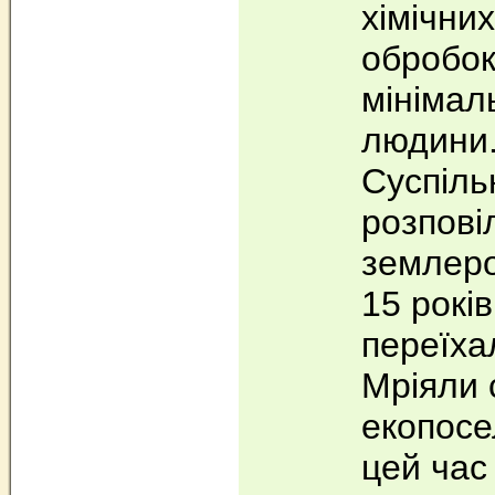
хімічних
обробок
мінімал
людини
Суспіль
розпові
землер
15 років
переїха
Мріяли 
екопосе
цей час