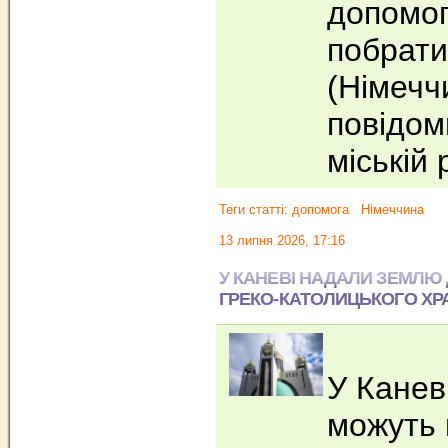
допомог
побрати
(Німечч
повідом
міській 
Теги статті:
допомога
Німеччина
13 липня 2026, 17:16
У КАНЕВІ НАДАЛИ ЗЕМЛЮ
ГРЕКО‐КАТОЛИЦЬКОГО ХР
У Канев
можуть 