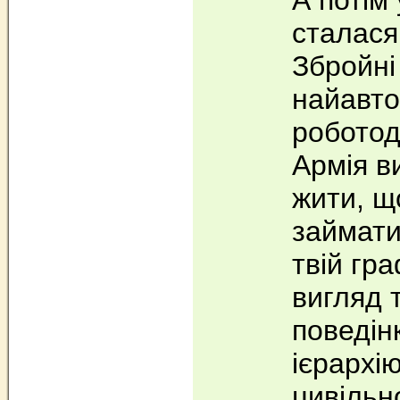
А потім
сталася
Збройні
найавт
роботода
Армія в
жити, щ
займати
твій гра
вигляд 
поведін
ієрархію
цивільн