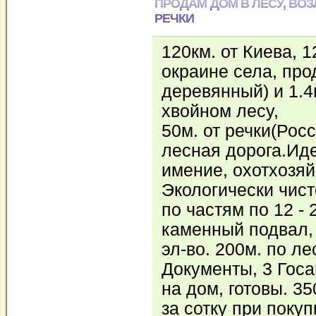
ПРОДАМ ДОМ В ЛЕСУ, ВОЗ
РЕЧКИ
120км. от Киева, 1
окраине села, про
деревянный) и 1.4
хвойном лесу,
50м. от речки(Рос
лесная дорога.Ид
имение, охотхозяйс
Экологически чис
по частям по 12 - 
каменный подвал, 
эл-во. 200м. по л
Документы, 3 Госа
на дом, готовы. 350
за сотку при покуп