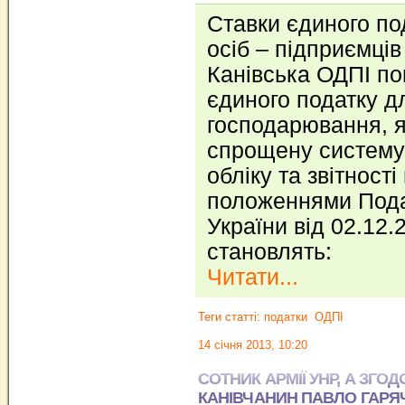
Ставки єдиного по
осіб – підприємців 
Канівська ОДПІ по
єдиного податку дл
господарювання, я
спрощену систему
обліку та звітност
положеннями Пода
України від 02.12.
становлять:
Читати...
Теги статті:
податки
ОДПІ
14 січня 2013, 10:20
СОТНИК АРМІЇ УНР, А ЗГО
КАНІВЧАНИН ПАВЛО ГАРЯЧ