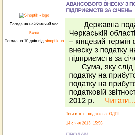
АВАНСОВОГО ВНЕСКУ З П
ПІДПРИЄМСТВ ЗА СІЧЕНЬ
Державна подат
Погода на найближчий час
Черкаській області
Канів
– кінцевий термін
Погода на 10 днів від
sinoptik.ua
внеску з податку н
підприємств за січ
Сума, яку слід 
податку на прибут
податку на прибут
податковій звітност
2012 р.
Читати..
Теги статті:
податкова
ОДПІ
14 січня 2013, 15:56
ПРОДАМ