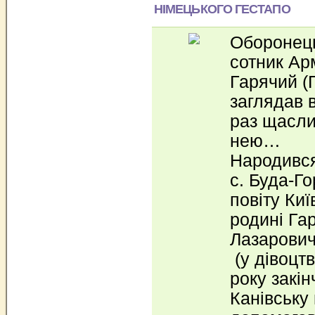
НІМЕЦЬКОГО ГЕСТАПО
Оборонець
сотник Ар
Гарячий (
заглядав в
раз щасли
нею…
Народився 
с. Буда-Го
повіту Киї
родині Га
Лазарович
(у дівоцтв
року закі
Канівську 