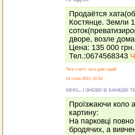
Продаётся хата(о
Костянце. Земли 
соток(преватизиро
дворе, возле дома
Цена: 135 000 грн. 
Тел.:0674568343
Ч
Теги статті:
хата дом сарай
14 січня 2013, 15:54
КІНО... І ЗНОВУ В КАНЕВІ!
Проїзжаючи коло 
картину:
На парковці повно 
бродячих, а вивчен