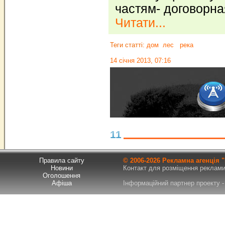
частям- договорна
Читати...
Теги статті:
дом
лес
река
14 січня 2013, 07:16
11
Правила сайту
© 2006-
2026 Рекламна агенція
Новини
Контакт для розміщення реклами т
Оголошення
Афіша
Інформаційний партнер проекту - 