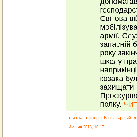
допомагав
господарс
Світова в
мобілізува
армії. Слу
запасній б
року закін
школу пра
наприкінці
козака бу
захищати 
Проскурів
полку.
Чит
Теги статті:
історія
Канів
Гарячий
к
14 січня 2013, 10:17