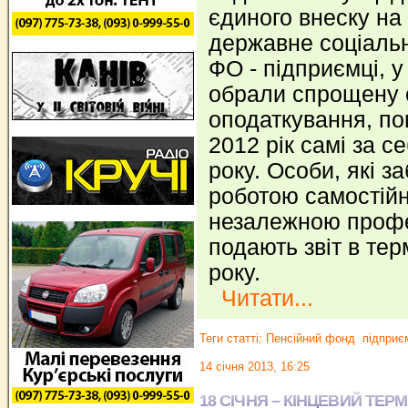
єдиного внеску на
державне соціаль
ФО - підприємці, у 
обрали спрощену 
оподаткування, пов
2012 рік самі за с
року. Особи, які з
роботою самостій
незалежною профе
подають звіт в тер
року.
Читати...
Теги статті:
Пенсійний фонд
підприє
14 січня 2013, 16:25
18 СІЧНЯ – КІНЦЕВИЙ ТЕР