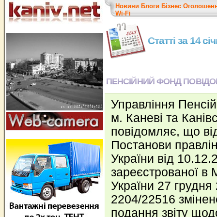
Новини
Блоги
Бізнес
Оголошен
Wi-Fi
Статті за 14 сі
ПЕНСІЙНИЙ ФОНД ПОВІД
Управління Пенсій
м. Каневі та Канів
повідомляє, що ві
Постанови правлі
України від 10.12
зареєстрованої в М
України 27 грудня
2204/22516 змінен
подання звіту щод