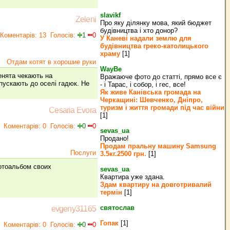
slavikf
Zeleni
Про яку ділянку мова, який бюджет
будівництва і хто донор?
Коментарів: 13
Голосів:
1
0
У Каневі надали землю для
будівництва греко‐католицького
храму
[1]
Отдам котят в хорошие руки
WayBe
шенята чекають на
Вражаюче фото до статті, прямо все є
дпускають до оселі гадюк. Не
- і Тарас, і собор, і гес, все!
Як живе Канівська громада на
Черкащині: Шевченко, Дніпро,
туризм і життя громади під час війни
Cesaria Evora
[1]
Коментарів: 0
Голосів:
0
0
sevas_ua
Продано!
Продам пральну машину Samsung
Послуги
3.5кг.2500 грн.
[1]
отоальбом своих
sevas_ua
Квартира уже здана.
Здам квартиру на довготривалий
термін
[1]
святослав
evgeny31165
Гопак
[1]
Коментарів: 0
Голосів:
0
0