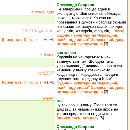
Олександр Скорина
Не завершений процес здачі в
дитячий одяг
експлуатцію ШевченкоHub обмежує,
нажаль, можливості Канева на
.
проведення в дужовній столиці України
різноманітних всеукранських заходів:
210210z@ukr.net
концертів, конкурсів, форумів,..
[весь]
Будинок культури на Черкащині,
Коментарів: 0
Голосів:
0
0
який “відкривав” Зеленський, досі
не здали в експлуатацію
[2]
святослав
З блогів
Корупція на чонгарських мінах
закінчується тим, Що одна така
уповільненої дії виявилася наріжним
каменем у цьому козинському
Nord0527
крадівництві, мародерстві на здачі
,,сухопутного коридору в Крим"..
Коментарів: 3
Голосів:
1
0
Будинок культури на Черкащині,
який “відкривав” Зеленський, досі
не здали в експлуатацію
[2]
Продам
rod
ну так собі в цілому. Після того як
доїдаєш за мишами - вже якось на
термін придатності не дивишся.
Звички воєнного часу
[8]
Олександр Скорина