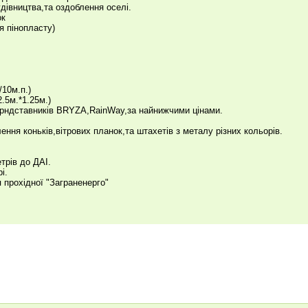
дівництва,та оздоблення оселі.
ок
я пінопласту)
/10м.п.)
.5м.*1.25м.)
прндставників BRYZA,RainWay,за найнижчими цінами.
ня коньків,вітрових планок,та штахетів з металу різних кольорів.
етрів до ДАІ.
і.
я прохідної "Заграненерго"