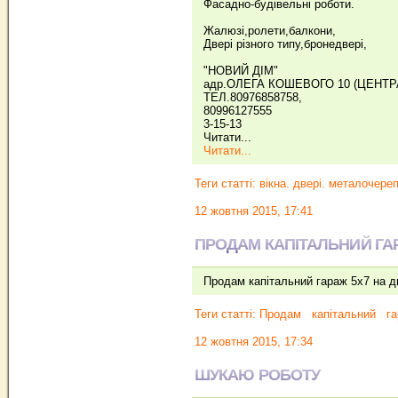
Фасадно-будiвельнi роботи.
Жалюзi,ролети,балкони,
Дверi рiзного типу,бронедверi,
"НОВИЙ ДIМ"
адр.ОЛЕГА КОШЕВОГО 10 (ЦЕНТР
ТЕЛ.80976858758,
80996127555
3-15-13
Читати...
Читати...
Теги статті:
вікна. двері. металочере
12 жовтня 2015, 17:41
ПРОДАМ КАПІТАЛЬНИЙ ГА
Продам капітальний гараж 5х7 на дв
Теги статті:
Продам
капітальний
га
12 жовтня 2015, 17:34
ШУКАЮ РОБОТУ