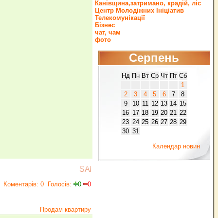
Канівщина,затримано, крадій, ліс
Центр Молодіжних Ініціатив
Телекомунікації
Бізнес
чат, чам
фото
Серпень
Нд
Пн
Вт
Ср
Чт
Пт
Сб
1
2
3
4
5
6
7
8
9
10
11
12
13
14
15
16
17
18
19
20
21
22
23
24
25
26
27
28
29
30
31
Календар новин
SAI
Коментарів: 0
Голосів:
0
0
Продам квартиру