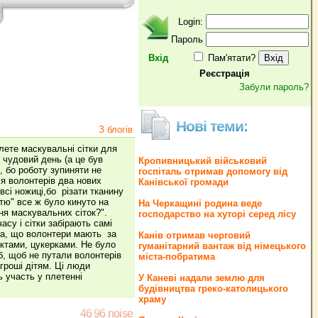
Login:
Пароль
Вхід
Пам'ятати?
Реєстрація
Забули пароль?
Нові теми:
З блогів
лете маскувальні сітки для
 чудовий день (а це був
Кропивницький військовий
, бо роботу зупиняти не
госпіталь отримав допомогу від
я волонтерів два нових
Канівської громади
сі ножиці,бо різати тканину
тю" все ж було кинуто на
На Черкащині родина веде
ня маскувальних сіток?".
господарство на хуторі серед лісу
асу і сітки забірають самі
ена, що волонтери мають за
Канів отримав черговий
уктами, цукерками. Не було
гуманітарний вантаж від німецького
б, щоб не путали волонтерів
міста-побратима
гроші дітям. Ці люди
ь участь у плетенні
У Каневі надали землю для
будівництва греко‐католицького
храму
46 96 noise