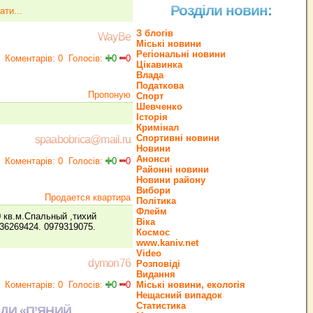
Розділи новин:
ати...
З блогів
WayBe
Міські новини
Регіональні новини
Коментарів: 0
Голосів:
0
0
Цікавинка
Влада
Податкова
Пропоную
Спорт
Шевченко
Історія
Кримінал
Спортивні новини
spaabobrica@mail.ru
Новини
Анонси
Коментарів: 0
Голосів:
0
0
Районні новини
Новини району
Вибори
Продается квартира
Політика
Флейм
 кв.м.Спальный ,тихий
Віка
36269424. 0979319075.
Космос
www.kaniv.net
Video
dymon76
Розповіді
Видання
Коментарів: 0
Голосів:
0
0
Міські новини, екологія
Нещасний випадок
Статистика
ДИ «П’ЯНИЙ