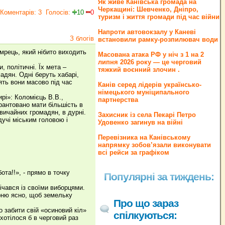
Як живе Канівська громада на
Черкащині: Шевченко, Дніпро,
Коментарів: 3
Голосів:
10
0
туризм і життя громади під час війни
Напроти автовокзалу у Каневі
З блогів
встановили рамку-розпилювач води
мрець, який нібито виходить
Масована атака РФ у ніч з 1 на 2
липня 2026 року — це черговий
 політичні. Їх мета –
тяжкий воєнний злочин .
адян. Одні беруть хабарі,
ять вони масово під час
Канів серед лідерів українсько-
німецького муніципального
рі»: Коломієць В.В.,
партнерства
рантовано мати більшість в
звичайних громадян, в дурні.
Захисник із села Пекарі Петро
учі міським головою і
Удовенко загинув на війні
Перевізника на Канівському
напрямку зобов’язали виконувати
всі рейси за графіком
ота!!», - прямо в точку
Популярні за тиждень:
чався із своїми виборцями.
урню ясно, щоб земельку
Про що зараз
 забити свій «осиновий кіл»
спілкуються:
хотілося б в черговий раз