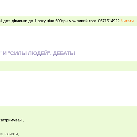
і для дівчинки до 1 року.ціна 500грн можливий торг. 0671514922
Читати..
" И "СИЛЫ ЛЮДЕЙ". ДЕБАТЫ
озатримувачi,
и,козирки,