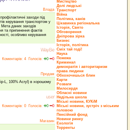
Мистецтво
Долі людські
Влада
Транспорт
Війна
 профілактичні заходи під
Політика, канів
тів керування транспортом у
Цікавинка регіональна
. Мета даних заходів
Історія, Свято
я та припинення фактів
Обговорення
ості, особливо керування
Дніпрова зірка
Бизнес
Історія, політика
Сміх тай годі!
WayBe
Наука
Пожежа
Коментарів: 4
Голосів:
0
0
Криминал
демократія і авторитаризм
права людини
Продам
Обхохочешься блин
Карти
 100% Acryl) в хорошому
Розваги
Милосердя
Обласні новини
user
Недільна школа
Міські новини, КУКіМ
Коментарів: 0
Голосів:
0
0
Міські новини, зустріч з міським
головою
Пенсійний фонд
Новини ринку
Магазин
Екологія
Торренты