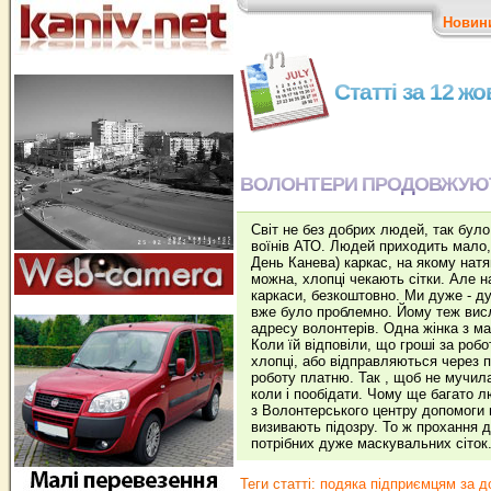
Новин
Статті за 12 ж
ВОЛОНТЕРИ ПРОДОВЖУЮТЬ
Світ не без добрих людей, так було
воїнів АТО. Людей приходить мало,
День Канева) каркас, на якому натя
можна, хлопці чекають сітки. Але 
каркаси, безкоштовно. Ми дуже - д
вже було проблемно. Йому теж висл
адресу волонтерів. Одна жінка з м
Коли їй відповіли, що гроші за робо
хлопці, або відправляються через 
роботу платню. Так , щоб не мучил
коли і пообідати. Чому ще багато 
з Волонтерського центру допомоги в
визивають підозру. То ж прохання д
потрібних дуже маскувальних сіто
Теги статті:
подяка підприємцям за д