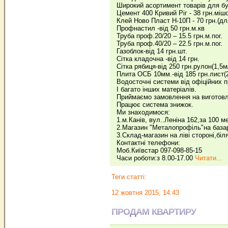
Широкий асортимент товарів для бу
Цемент 400 Кривий Ріг - 38 грн.міш
Клей Ново Пласт Н-10П - 70 грн.(дл
Профнастил -від 50 грн.м.кв
Труба проф.20/20 – 15.5 грн.м.пог.
Труба проф.40/20 – 22.5 грн.м.пог.
Газоблок-від 14 грн.шт.
Сітка кладочна -від 14 грн.
Сітка рябиця-від 250 грн.рулон(1,5м
Плита ОСБ 10мм.-від 185 грн.лист(2
Водосточні системи від офіційних 
І багато інших матеріалів.
Приймаємо замовлення на виготовлен
Працює система знижок.
Ми знаходимося:
1.м.Канів, вул..Леніна 162,за 100 м
2.Магазин "Металопрофіль"на базар
3.Склад-магазин на ліві стороні,біл
Контактні телефони:
Моб.Київстар 097-098-85-15
Часи роботи:з 8.00-17.00
Читати...
Теги статті:
12 жовтня 2015, 14:43
ПРОДАМ КВАРТИРУ