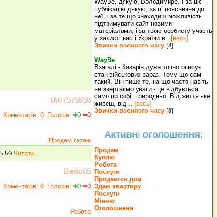
WayBe, дякую, Володимире. І за цю
публікацію дякую, за ці пояснення до
неї, і за те що знаходиш можливість
підтримувати сайт новими
матеріалами, і за твою особисту участь
у захисті нас і України в..
[весь]
Звички воєнного часу
[8]
WayBe
Взагалі - Казарін дуже точно описує
стан військових зараз. Тому що сам
такий. Він пише те, на що часто навіть
не звертаємо уваги - це відбується
само по собі, природньо. Від життя яке
0977575656
живеш, від ..
[весь]
Звички воєнного часу
[8]
Коментарів: 0
Голосів:
0
0
Активні оголошення:
Продам гараж
Продам
35 59
Читати...
Куплю
Робота
Berko85
Послуги
Продается дом
Коментарів: 0
Голосів:
0
0
Здам квартиру
Послуги
Міняю
Оголошення
Робота