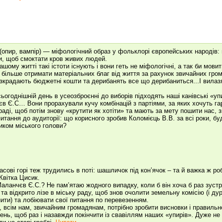
пир, вампір) — міфологічний образ у фольклорі європейських народів: 
и, щоб смоктати кров живих людей.
у житті такі істоти існують і вони геть не міфологічні, а так би мовити,
 більше отримати матеріальних благ від життя за рахунок звичайних гром
озкрадають бюджетні кошти та дерибанять все що дерибаниться...І вилаз
однішній день в усеозброєнні до виборів підходять наші канівські «упи
в Є.С… Вони прорахували кучу комбінацій з партіями, за яких хочуть га
 раді, щоб потім знову «крутити як хотіти» та мають за мету пошити нас, 
ня до аудиторії: що корисного зробив Коломієць В.В. за всі роки, буд
иком міського голови?
асові горі теж трудились в поті: шашличок під кон’ячок – та й важка ж роб
Квітка Цисик.
чєв Є.С.? Не пам’ятаю жодного випадку, коли б він хоча б раз зустрі
 та відкрито лізе в міську раду, щоб знов очолити земельну комісію (і д
ити) та лобіювати свої питання по перевезенням.
сім нам, звичайним громадянам, потрібно зробити висновки і правильно
ень, щоб раз і назавжди покінчити із свавіллям наших «упирів». Дуже не 