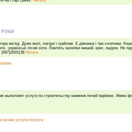
ти на старі граблі.
Читати...
 РУКИ
тора місяці. Дуже милі, лагідні і грайливі. Є дівчинка і три хлопчики. Ко
ати - українські лісові коти. Ловлять залюбки мишей, крис, ящірок. Не пі
. (097)2503138
Читати...
штовно
ик выполняет услуги по строительству каминов печей барбекю. Имею ф
а печник услуги послуги