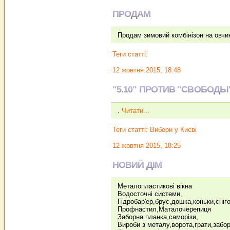
ПРОДАМ
Продам зимовий комбінізон на овчин
Теги статті:
12 жовтня 2015, 18:48
"5.10" ПРОТИВ "СВОБОДЫ
.
Читати...
Теги статті:
Вибори у Києві
12 жовтня 2015, 18:25
НОВИЙ ДІМ
Металопластикові вікна
Водосточнi системи,
Гiдробар'eр,брус,дошка,коньки,снiг
Профнастил,Маталочерепиця
Заборна планка,саморiзи,
Вироби з металу,ворота,грати,забор