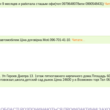
и 9 месяцев и работала сташым офи(тел:0979648078или 0990548431)
Чит
автомобiлем.Цiна договiрна.Моб.096-701-41-10.
Читати...
. Ул Героев Днепра 13. 1этаж пятиэтажного кирпичного дома.Площадь 60
товокзал,школа,детский сад,рынок.Цена 24600 у.е.Возможен торг.Тел 06
Ї ОБЛАСТІ РОЗПОЧИНАЮТЬСЯ ПРОФІЛАКТИЧНІ ЗАХО