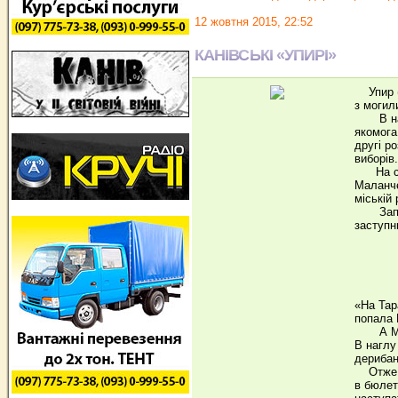
12 жовтня 2015, 22:52
КАНІВСЬКІ «УПИРІ»
Упир (о
з могил
В нашом
якомога
другі р
виборів.
На сьог
Маланчє
міській
Запитан
заступн
«На Тар
попала 
А Малан
В наглу
дерибан
Отже, в
в бюлет