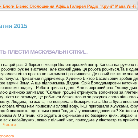
и
Блоги
Бізнес
Оголошення
Афіша
Галерея
Радіо "Кручі"
Мапа
Wi-Fi
овтня 2015
 ПЛЕСТИ МАСКУВАЛЬНІ СІТКИ...
 і на цей раз. З березня місяця Волонтерський центр Канева напружено п
 робочих рук не вистачає, але кожний день ця робота робиться.Та в один
гувалася сітка просто не витримав і розсипався. Де новий взяти не знали
нас почули. Приватний підприємець Худенко Віктор Васильович зробив дл
уже вдячні йому. А ще підприємець Дядюн Юрій Володимирович наточив в
овлюємо подяку. Робота триває і далі. Але в черговий раз "ложку дьог
алою дитиною запитала: "Скільки грошей отримують волонтери за плетен
ту ніхто не отримує, це робиться безкоштовно за рахунок свого вільного ч
пошту. Людина, на жаль, не повірила в безкорисність. Вона була впевн
а спрага літом нам привозили хлопці воду, інші пригощали яблуками, фр
людей вважають, що тільки гроші "ходять" у взаємовідносинах? Хотілося 
оїнам АТО з тими, хто ходить зі скриньками по базарних днях, збіраючи 
о всіх небайдужих, якщо є вільний час, приходьте у кінотеатр та прийміт
к.
Читати...
опомогу