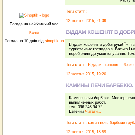
наступа
Теги статті:
12 жовтня 2015, 21:39
Погода на найближчий час
ВІДДАМ КОШЕНЯТ В ДОБРІ
Канів
Погода на 10 днів від
sinoptik.ua
Віддам кошенят в добрі руки! Їм пів
турботливих господарів. Батько і м
перебірливі до умов існування. Тел
Теги статті:
Віддам
кошенят
безко
12 жовтня 2015, 19:20
КАМИНЫ ПЕЧИ БАРБЕКЮ.
Камины печи барбекю. Мастер-печн
выполненных работ.
тел. 096-246-94-72
Евгений
Читати...
Теги статті:
камин печь барбекю груб
12 жовтня 2015, 18:59