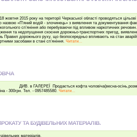
 18 жовтня 2015 року на території Черкаської області проводяться цільові
 назвою «П’яний водій - злочинець» з виявлення та документування фак
лкогольного сп’яніння або перебуваючи під впливом наркотичних речовин
ження та недопущення скоєння дорожньо-транспортних пригод, виявленн
ь Правил дорожнього руху, що безпосередньо впливають на стан аварійн
ртними засобами в стані сп’яніння.
Читати...
ОВІЧА
 ГАЛЕРЕЇ Продається кофта чоловіча(весна-осінь,розмір-L,
іна - 300грн. Тел. - 0957485580.
Читати...
ОКАТУ ТА БУДІВЕЛЬНИХ МАТЕРІАЛІВ.
дівельних матеріалів.