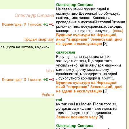
Олександр Скорина
Не завершений процес здачі в
експлуатцію ШевченкоHub обмежує,
Олександр Скорина
нажаль, можливості Канева на
проведення в дужовній столиці України
Коментарів: 0
Голосів:
1
1
різноманітних всеукранських заходів:
концертів, конкурсів, форумів,..
[весь]
Будинок культури на Черкащині,
Продам квартиру
який “відкривав” Зеленський, досі
не здали в експлуатацію
[2]
пла ,суха не кутова, будинок
святослав
Корупція на чонгарських мінах
закінчується тим, Що одна така
уповільненої дії виявилася наріжним
каменем у цьому козинському
luba
крадівництві, мародерстві на здачі
,,сухопутного коридору в Крим"..
Коментарів: 0
Голосів:
0
0
Будинок культури на Черкащині,
який “відкривав” Зеленський, досі
не здали в експлуатацію
[2]
Робота
rod
ну так собі в цілому. Після того як
доїдаєш за мишами - вже якось на
термін придатності не дивишся.
Звички воєнного часу
[8]
Олександр Скорина