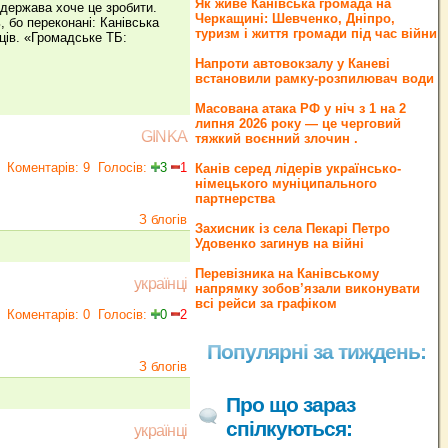
Як живе Канівська громада на
 держава хоче це зробити.
Черкащині: Шевченко, Дніпро,
 бо переконані: Канівська
туризм і життя громади під час війни
ців. «Громадське ТБ:
Напроти автовокзалу у Каневі
встановили рамку-розпилювач води
Масована атака РФ у ніч з 1 на 2
липня 2026 року — це черговий
GINKA
тяжкий воєнний злочин .
Коментарів: 9
Голосів:
3
1
Канів серед лідерів українсько-
німецького муніципального
партнерства
З блогів
Захисник із села Пекарі Петро
Удовенко загинув на війні
Перевізника на Канівському
українці
напрямку зобов’язали виконувати
всі рейси за графіком
Коментарів: 0
Голосів:
0
2
Популярні за тиждень:
З блогів
Про що зараз
спілкуються:
українці