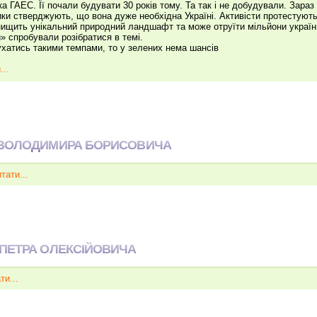
ка ГАЕС. Її почали будувати 30 років тому. Та так і не добудували. Зараз
ки стверджують, що вона дуже необхідна Україні. Активісти протестують,
ищить унікальний природний ландшафт та може отруїти мільйони україн
» спробували розібратися в темі.
хатись такими темпами, то у зелених нема шансів
...
 ВОЛОДИМИРА БОРИСОВИЧА
тати...
ПЕТРА ОЛЕКСІЙОВИЧА
ти...