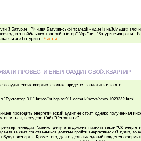
бути й Батурин» Річниця Батуринської трагедії - один із найбільших зло
ся одна з найбільших трагедій в історії України - "батуринська різня". Ро
ьманського Батурина.
Читати...
'ЯЗАТИ ПРОВЕСТИ ЕНЕРГОАУДИТ СВОЇХ КВАРТИР
ергоаудит своих квартир: сколько придется заплатить и за что
алтер 911" https://buhgalter911.com/uk/news/news-1023332.html
инцев проводить энергетический аудит не стоит, однако полученная ин
 утепляться, передеаетСайт "Сегодня.ua" .
е-премьер Геннадий Розенко, депутаты должны принять закон "Об энерге
здания за счет собственников должны пройти энергетический аудит, то ес
ит будут эксперты. Кроме того, для отдельных зданий придется оформит