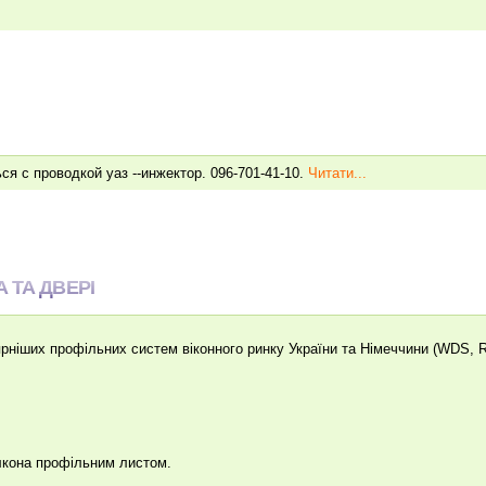
я с проводкой уаз --инжектор. 096-701-41-10.
Читати...
 ТА ДВЕРІ
ніших профільних систем віконного ринку України та Німеччини (WDS, Re
лкона профільним листом.