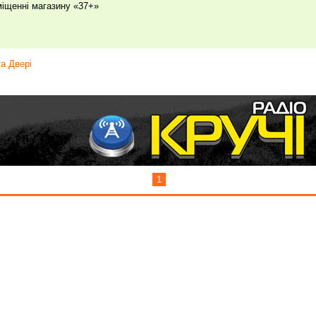
міщенні магазину «37+»
а Двері
1