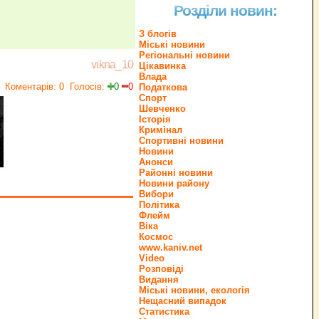
Розділи новин:
З блогів
Міські новини
Регіональні новини
vikna_10
Цікавинка
Влада
Коментарів: 0
Голосів:
0
0
Податкова
Спорт
Шевченко
Історія
Кримінал
Спортивні новини
Новини
Анонси
Районні новини
Новини району
Вибори
Політика
Флейм
Віка
Космос
www.kaniv.net
Video
Розповіді
Видання
Міські новини, екологія
Нещасний випадок
Статистика