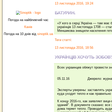
13 листопада 2016, 19:24
БАТУРИН.
Погода на найближчий час
«У кого в серці Україна — там має 
Канів
українців 13 листопада 1708 — стала
Меншикова знищили населення гет
Погода на 10 днів від
sinoptik.ua
Теги статті:
13 листопада 2016, 18:56
УКРАЇНЦІВ ХОЧУТЬ ЗОБОВ
Всех украинцев обяжут провести эн
05.11.16 Джерело: журнал "Бухг
Эксперты уверены: заставлять укра
куда уходит тепло и как правильно
К концу 2016-го, как заявляет виц
зданий". В документе сказано: все 
дома теряет тепло. Проводить ауд