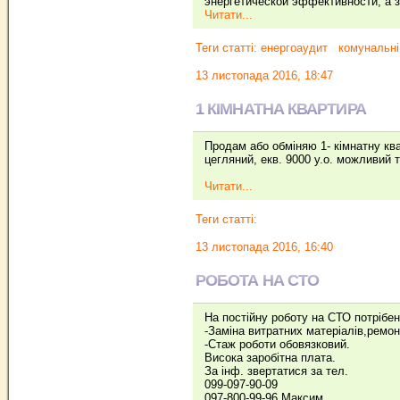
энергетической эффективности, а з
Читати...
Теги статті:
енергоаудит
комунальні
13 листопада 2016, 18:47
1 КІМНАТНА КВАРТИРА
Продам або обміняю 1- кімнатну квар
цегляний, екв. 9000 у.о. можливий 
Читати...
Теги статті:
13 листопада 2016, 16:40
РОБОТА НА СТО
На постійну роботу на СТО потрібе
-Заміна витратних матеріалів,ремо
-Стаж роботи обовязковий.
Висока заробітна плата.
За інф. звертатися за тел.
099-097-90-09
097-800-99-96 Максим