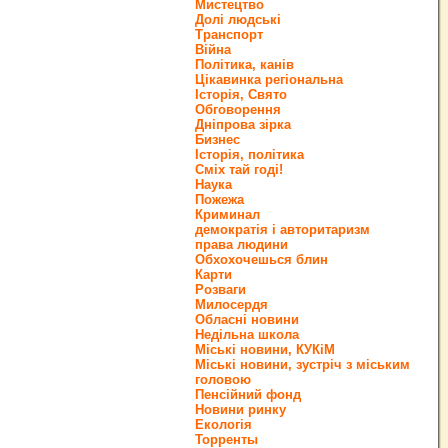
Мистецтво
Долі людські
Транспорт
Війна
Політика, канів
Цікавинка регіональна
Історія, Свято
Обговорення
Дніпрова зірка
Бизнес
Історія, політика
Сміх тай годі!
Наука
Пожежа
Криминал
демократія і авторитаризм
права людини
Обхохочешься блин
Карти
Розваги
Милосердя
Обласні новини
Недільна школа
Міські новини, КУКіМ
Міські новини, зустріч з міським
головою
Пенсійний фонд
Новини ринку
Екологія
Торренты