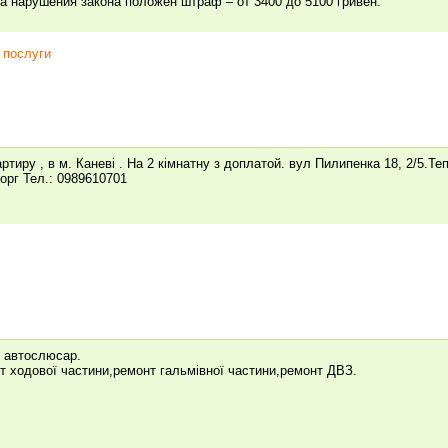
а нарушения закона положен штраф – от 3400 до 5100 гривен.
 послуги
тиру , в м. Каневі . На 2 кімнатну з доплатой. вул Пилипенка 18, 2/5.Те
торг Тел.: 0989610701
н автослюсар.
нт ходової частини,ремонт гальмівної частини,ремонт ДВЗ.