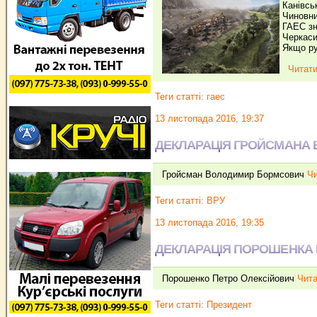
Канівсь
Чиновни
ГАЕС зн
Черкаси
Якщо ру
Читати
Теги статті:
гаес
13 листопада 2016, 19:37
ДЕКЛАРАЦІЯ ГРОЙСМАНА
Гройсман Володимир Бормсович
Чи
Теги статті:
ВРУ
13 листопада 2016, 19:35
ДЕКЛАРАЦІЯ ПОРОШЕНКА 
Порошенко Петро Олексійович
Чита
Теги статті:
Президент