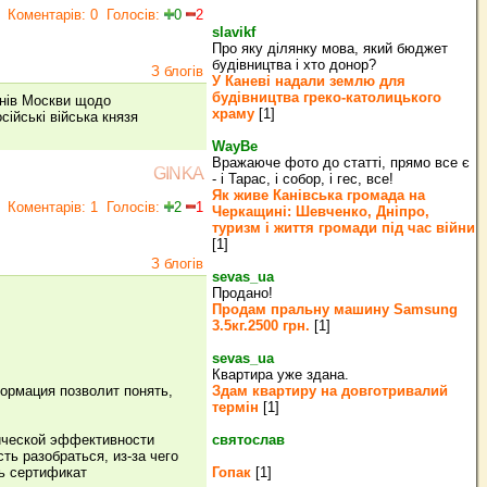
Коментарів: 0
Голосів:
0
2
slavikf
Про яку ділянку мова, який бюджет
будівництва і хто донор?
З блогів
У Каневі надали землю для
будівництва греко‐католицького
чинів Москви щодо
храму
[1]
сійські війська князя
WayBe
Вражаюче фото до статті, прямо все є
GINKA
- і Тарас, і собор, і гес, все!
Як живе Канівська громада на
Коментарів: 1
Голосів:
2
1
Черкащині: Шевченко, Дніпро,
туризм і життя громади під час війни
[1]
З блогів
sevas_ua
Продано!
Продам пральну машину Samsung
3.5кг.2500 грн.
[1]
sevas_ua
Квартира уже здана.
формация позволит понять,
Здам квартиру на довготривалий
термін
[1]
тической эффективности
святослав
ть разобраться, из-за чего
ь сертификат
Гопак
[1]