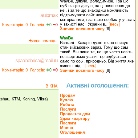
WayBe, дякую, Володимире. І за цю
публікацію дякую, за ці пояснення до
неї, і за те що знаходиш можливість
підтримувати сайт новими
automax
матеріалами, і за твою особисту участь
у захисті нас і України в..
[весь]
Коментарів: 0
Голосів:
0
0
Звички воєнного часу
[8]
WayBe
Нужна помощь.
Взагалі - Казарін дуже точно описує
стан військових зараз. Тому що сам
такий. Він пише те, на що часто навіть
не звертаємо уваги - це відбується
spaabobrica@mail.ru
само по собі, природньо. Від життя яке
живеш, від ..
[весь]
Коментарів: 0
Голосів:
0
0
Звички воєнного часу
[8]
Активні оголошення:
ВІКНА
Продам
hau, КТМ, Kоning, Vikra)
Куплю
Робота
Послуги
Продается дом
Здам квартиру
Послуги
Міняю
Оголошення