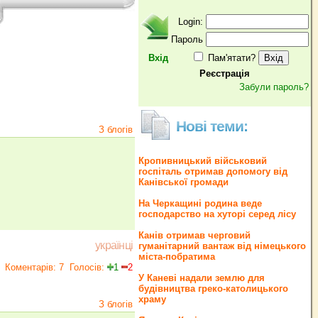
Login:
Пароль
Вхід
Пам'ятати?
Реєстрація
Забули пароль?
Нові теми:
З блогів
Кропивницький військовий
госпіталь отримав допомогу від
Канівської громади
На Черкащині родина веде
господарство на хуторі серед лісу
Канів отримав черговий
українці
гуманітарний вантаж від німецького
міста-побратима
Коментарів: 7
Голосів:
1
2
У Каневі надали землю для
будівництва греко‐католицького
храму
З блогів