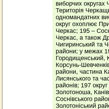
виборчих округах Ч
Територія Черкащи
одномандатних виб
округ охоплює Пр
Черкас; 195 – Cос
Черкас, а також Д
Чигиринський та Ч
райони; у межах 1
Городищенський, 
Корсунь-Шевченкі
райони, частина К
Лисянського та ча
районів; 197 окру
Золотоноша, Канів
Соснівського райо
Золотоніський рай