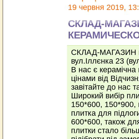
19 червня 2019, 13
СКЛАД-МАГАЗ
КЕРАМИЧЕСКО
СКЛАД-МАГАЗИН ке
вул.Іллєнка 23 (в
В нас є керамічна
цінами від Відчиз
завітайте до нас т
Широкий вибір пли
150*600, 150*900, 
плитка для пiдлог
600*600, також для
плитки стало біль