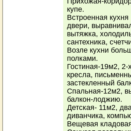
Прихожая-коридор
купе.
Встроенная кухня 
двери, выравнивал
вытяжка, холодиль
сантехника, счетчи
Возле кухни боль
полками.
Гостиная-19м2, 2-
кресла, письменны
застекленный балк
Спальная-12м2, в
балкон-лоджию.
Детская- 11м2, дв
диванчика, компью
Вещевая кладовая