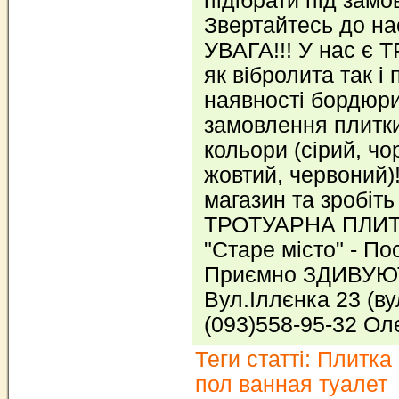
підібрати під замов
Звертайтесь до на
УВАГА!!! У нас є
як вібролита так і
наявності бордюри
замовлення плитки 
кольори (сірий, чо
жовтий, червоний)
магазин та зробіт
ТРОТУАРНА ПЛИТК
"Старе місто" - По
Приємно ЗДИВУЮ
Вул.Іллєнка 23 (в
(093)558-95-32 О
Теги статті:
Плитка 
пол ванная туалет