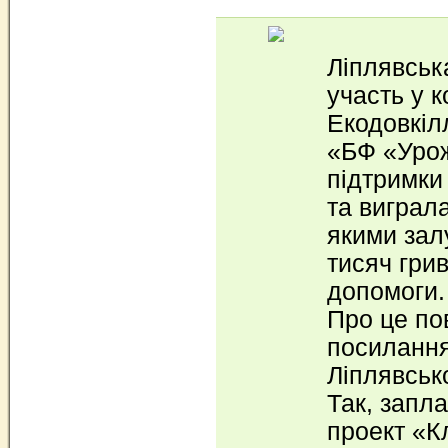
Ліплявськ
участь у к
Екодовкіл
«БФ «Урож
підтримк
та виграла
якими зал
тисяч гри
допомоги.
Про це по
посиланн
Ліплявськ
Так, запл
проект «К