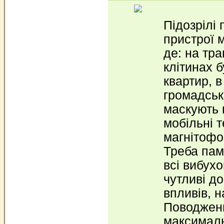
Підозрілі 
пристрої 
де: на тра
клітинах б
квартир, в
громадськ
маскують 
мобільні т
магнітофон
Треба пам
всі вибухо
чутливі до
впливів, н
Поводженн
максималь