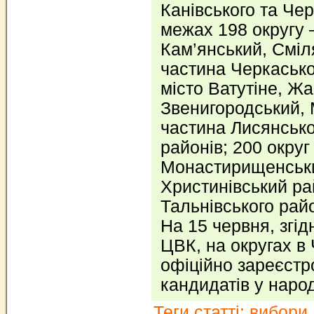
Канівського та Чер
межах 198 округу 
Кам’янський, Сміл
частина Черкасько
місто Ватутіне, Жа
Звенигородський, 
частина Лисянсько
районів; 200 округ
Монастирищенськи
Христинівський ра
Тальнівського рай
На 15 червня, згі
ЦВК, на округах в 
офіційно зареєстр
кандидатів у наро
Теги статті:
вибори