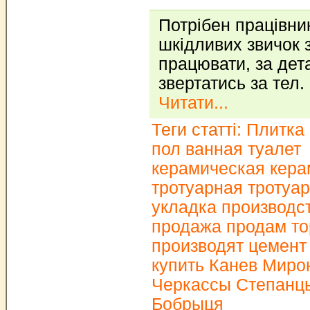
Потрібен працівни
шкідливих звичок 
працювати, за де
звертатись за тел
Читати...
Теги статті:
Плитка 
пол ванная туалет
керамическая кера
тротуарная тротуар
укладка производс
продажа продам то
производят цемент
купить Канев Миро
Черкассы Степанц
Бобрыця