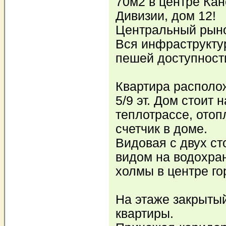
70м2 в центре Кан
Дивизии, дом 12!
Центральный рын
Вся инфраструктур
пешей доступност
Квартира располо
5/9 эт. Дом стоит 
теплотрассе, ото
счетчик в доме.
Видовая с двух ст
видом на водохра
холмы в центре го
На этаже закрытый
квартиры.