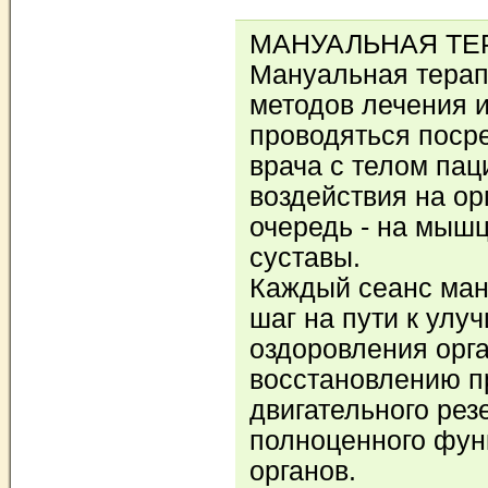
МАНУАЛЬНАЯ ТЕР
Мануальная терапи
методов лечения и
проводяться посре
врача с телом пац
воздействия на ор
очередь - на мышц
суставы.
Каждый сеанс ман
шаг на пути к улу
оздоровления орг
восстановлению п
двигательного рез
полноценного фун
органов.