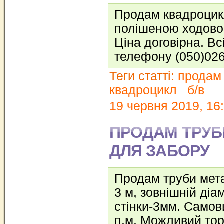
Продам квадроцик
полішеною ходово
Ціна договірна. Вс
телефону (050)02
Теги статті:
продам
квадроцикл
б/в
19 червня 2019, 16
ПРОДАМ ТРУБ
ДЛЯ ЗАБОРУ
Продам труби мета
3 м, зовнішній ді
стінки-3мм. Самови
п.м. Можливий тор