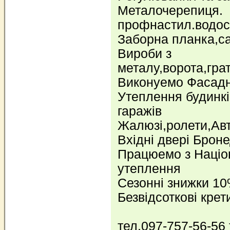
Металочерепиця.
профнастил.водос
Заборна планка,са
Вироби з
металу,ворота,гра
Виконуемо Фасадн
Утеплення будинкі
гаражів
Жалюзi,ролети,Авт
Вхідні двері Брон
Працюемо з Наці
утеплення
Сезонні знижки 1
Безвідсоткові крет
тел.097-757-56-56