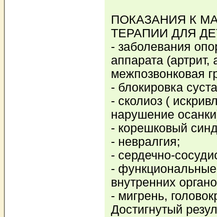
ПОКАЗАНИЯ К М
ТЕРАПИИ ДЛЯ ДЕ
- заболевания опо
аппарата (артрит, 
межпозвонковая г
- блокировка суста
- сколиоз ( искри
нарушение осанки
- корешковый син
- невралгия;
- сердечно-сосуди
- функциональные
внутренних органо
- мигрень, голово
Достигнутый резул