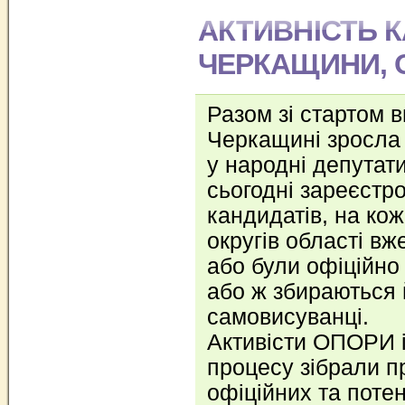
АКТИВНІСТЬ 
ЧЕРКАЩИНИ, О
Разом зі стартом 
Черкащині зросла 
у народні депутат
сьогодні зареєстр
кандидатів, на ко
округів області вже
або були офіційно 
або ж збираються 
самовисуванці.
Активісти ОПОРИ і
процесу зібрали пр
офіційних та поте