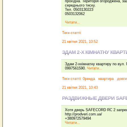
прохідна. Територія огороджена, за
середнього тиску.
Тел. 0503130223
0503132062
Читати...
Теги статті:
21 квітня 2021, 10:52
ЗДАМ 2-Х КІМНАТНУ КВАРТ
Здам 2-хкімнатну квартиру по вул. Г
0997561590.
Читати...
Теги статті:
0ренда
квартира
довги
21 квітня 2021, 10:43
РАЗДВИЖНЫЕ ДВЕРИ SAFE
Хотя дверь SAFECORD RC 2 запрещ
http://prodveri.com.ua/
+380972579494
Читати...