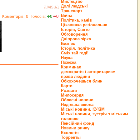
Мистецтво
Долі людські
arvisua
Транспорт
Війна
Коментарів: 0
Голосів:
0
0
Політика, канів
Цікавинка регіональна
Історія, Свято
Обговорення
Дніпрова зірка
Бизнес
Історія, політика
Сміх тай годі!
Наука
Пожежа
Криминал
демократія і авторитаризм
права людини
Обхохочешься блин
Карти
Розваги
Милосердя
Обласні новини
Недільна школа
Міські новини, КУКіМ
Міські новини, зустріч з міським
головою
Пенсійний фонд
Новини ринку
Екологія
Торренты