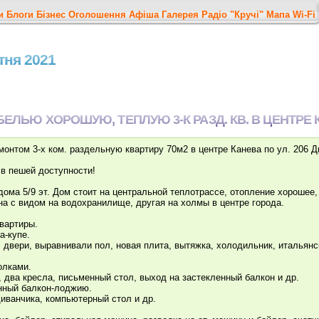
и
Блоги
Бізнес
Оголошення
Афіша
Галерея
Радіо "Кручі"
Мапа
Wi-Fi
ітня 2021
БЕЛЬЮ ХОРОШУЮ, ТЕПЛУЮ 3-К РАЗД. КВ. В ЦЕНТРЕ 
онтом 3-х ком. раздельную квартиру 70м2 в центре Канева по ул. 206 Д
 в пешей доступности!
ома 5/9 эт. Дом стоит на центральной теплотрассе, отопление хорошее,
на с видом на водохранилище, другая на холмы в центре города.
вартиры.
а-купе.
, двери, выравнивали пол, новая плита, вытяжка, холодильник, итальянс
олками.
, два кресла, письменный стол, выход на застекленный балкон и др.
нный балкон-лоджию.
иванчика, компьютерный стол и др.