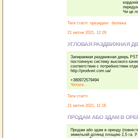
кордоні
передум
Чи це л
Теги статті:
президент
безпека
21 квітня 2021, 12:29
УГЛОВАЯ РАЗДВИЖНАЯ Д
Запираемая раздвижная дверь PST 
постоянную систему высокого каче
соответствии с потребностями отде
http://prodveri.com.ua/
+380972579494
Читати...
Теги статті:
21 квітня 2021, 11:18
ПРОДАМ АБО ЗДАМ В ОРЕ
Продам або здам в оренду (повніст
земельній ділянці площею 1,5 га. У