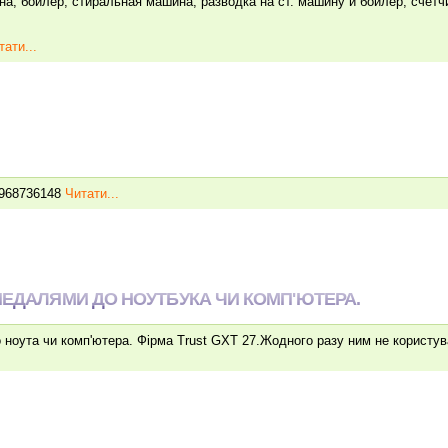
а, бойлер, стиральная машина, разводка на ст. машину и бойлер, счетчи
тати...
0968736148
Читати...
ПЕДАЛЯМИ ДО НОУТБУКА ЧИ КОМП'ЮТЕРА.
 ноута чи комп'ютера. Фірма Trust GXT 27.Жодного разу ним не користува