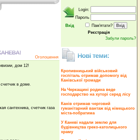
Login:
Пароль
Вхід
Пам'ятати?
Реєстрація
Забули пароль?
КАНЕВА!
Нові теми:
Оголошення
ивизии, дом 12!
Кропивницький військовий
госпіталь отримав допомогу від
Канівської громади
 счетчик в доме.
На Черкащині родина веде
господарство на хуторі серед лісу
Канів отримав черговий
кая сантехника, счетчик газа
гуманітарний вантаж від німецького
міста-побратима
У Каневі надали землю для
будівництва греко‐католицького
храму