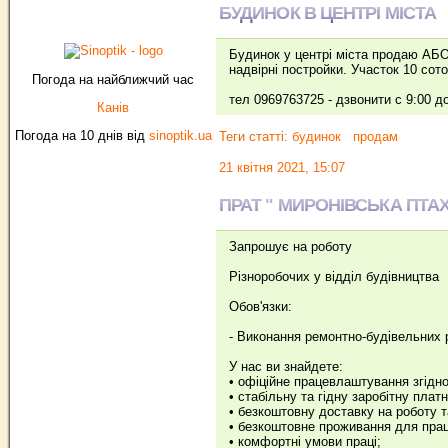
БУДИНОК В ЦЕНТРІ МІСТА
Будинок у центрі міста продаю АБО 
надвірні постройки. Участок 10 сото
Погода на найближчий час
тел 0969763725 - дзвонити с 9:00 д
Канів
Погода на 10 днів від
sinoptik.ua
Теги статті:
будинок
продам
21 квітня 2021, 15:07
ПРАТ " МИРОНІВСЬКА ПТА
Запрошує на роботу
Різноробочих у відділ будівництва
Обов'язки:
- Виконання ремонтно-будівельних р
У нас ви знайдете:
• офіційне працевлаштування згідно
• стабільну та гідну заробітну плат
• безкоштовну доставку на роботу т
• безкоштовне проживання для праці
• комфортні умови праці;