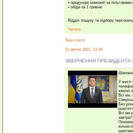
• продукцію компанії за пільговими
• обіди за 1 гривню
Відділ пошуку та підбору персоналу 
Читати...
Теги статті:
21 квітня 2021, 13:34
ЗВЕРНЕННЯ ПРЕЗИДЕНТА У
Шановні
У житті
телефон
хвилю щ
Всі ми,
Сіверсь
Без різ
розп’ят
Всі ми 
завтра?
Почнімо
кількіс
шантаже