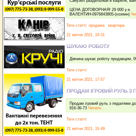
Санузел раздельный в кафеле, ванн
ЦЕНА ДОГОВОРНАЯ! 29 000 у.е.
ВАЛЕНТИН-0976843805-(хозяин)
Чи
Теги статті:
продажа
квартира
21 квітня 2021, 19:31
ШУКАЮ РОБОТУ
Дівчина шукає роботу продавцем, 
Теги статті:
21 квітня 2021, 17:57
ПРОДАМ ІГРОВИЙ РУЛЬ З 
Продам ігровий руль з педалями до
816-36-73
Читати...
Теги статті:
21 квітня 2021, 15:49