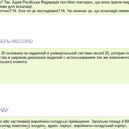
в? Так. Адже Російська Федерація постійно повторює, що вона прагне ми
ови для ескалації.
огічно? Ні. Але чи це несподівано? Ні. Чи означає це, що ескалація неми
ВЕРЬ RECORD
20 основана на надежной и универсальной системе record 20, которая п
ства в широком диапазоне моделей с использованием тех же компоненто
льного клиента.
НДУ
ю або частинами) виробничо-складські приміщення. Загальна площа 4 600
 склад комплексу входять: адмін. корпус, виробничо-складський корпус, 