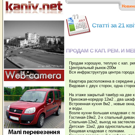
Новин
Статті за 21 кв
ПРОДАМ С КАП. РЕМ. И МЕ
Продам хорошую, теплую с кап. рем
Центральный рынок-200м
Вся инфраструктура центра города
Квартира расположена в середине д
Видовая с двух сторон, одна сторо
На этаже закрытый тамбур на две к
Прихожая-коридор 12м2 , два шкаф
Встроенная кухня 8м2 , новые окна
и воды.
Возле кухни большая кладовая с п
Гостиная-19м2, 2-х спальный диван
Спальная-12м2, выход на застекле
Детская- 11м2, два односпальных д
Вещевая кладовая с полками.