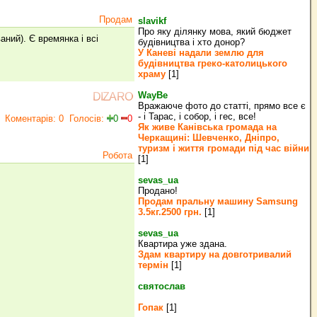
Продам
slavikf
Про яку ділянку мова, який бюджет
ний). Є времянка і всі
будівництва і хто донор?
У Каневі надали землю для
будівництва греко‐католицького
храму
[1]
WayBe
DIZARO
Вражаюче фото до статті, прямо все є
- і Тарас, і собор, і гес, все!
Коментарів: 0
Голосів:
0
0
Як живе Канівська громада на
Черкащині: Шевченко, Дніпро,
туризм і життя громади під час війни
Робота
[1]
sevas_ua
Продано!
Продам пральну машину Samsung
3.5кг.2500 грн.
[1]
sevas_ua
Квартира уже здана.
Здам квартиру на довготривалий
термін
[1]
святослав
Гопак
[1]