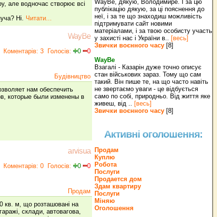
WayBe, дякую, Володимире. І за цю
ру, але водночас створює всі
публікацію дякую, за ці пояснення до
неї, і за те що знаходиш можливість
нуча? Ні.
Читати...
підтримувати сайт новими
матеріалами, і за твою особисту участь
WayBe
у захисті нас і України в..
[весь]
Звички воєнного часу
[8]
Коментарів: 3
Голосів:
0
0
WayBe
Взагалі - Казарін дуже точно описує
стан військових зараз. Тому що сам
Будівництво
такий. Він пише те, на що часто навіть
не звертаємо уваги - це відбується
озволяет нам обеспечить
само по собі, природньо. Від життя яке
в, которые были изменены в
живеш, від ..
[весь]
Звички воєнного часу
[8]
Активні оголошення:
Продам
arvisua
Куплю
Робота
Коментарів: 0
Голосів:
0
0
Послуги
Продается дом
Здам квартиру
Продам
Послуги
Міняю
 кв. м, що розташовані на
Оголошення
гаражі, склади, автовагова,