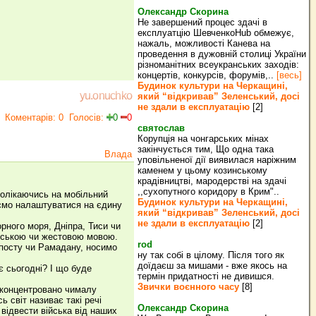
Олександр Скорина
Не завершений процес здачі в
експлуатцію ШевченкоHub обмежує,
нажаль, можливості Канева на
проведення в дужовній столиці України
різноманітних всеукранських заходів:
концертів, конкурсів, форумів,..
[весь]
Будинок культури на Черкащині,
yu.onuchko
який “відкривав” Зеленський, досі
не здали в експлуатацію
[2]
Коментарів: 0
Голосів:
0
0
святослав
Корупція на чонгарських мінах
закінчується тим, Що одна така
Влада
уповільненої дії виявилася наріжним
каменем у цьому козинському
крадівництві, мародерстві на здачі
,,сухопутного коридору в Крим"..
дволікаючись на мобільний
Будинок культури на Черкащині,
аємо налаштуватися на єдину
який “відкривав” Зеленський, досі
не здали в експлуатацію
[2]
орного моря, Дніпра, Тиси чи
орською чи жестовою мовою.
rod
о посту чи Рамадану, носимо
ну так собі в цілому. Після того як
доїдаєш за мишами - вже якось на
є сьогодні? І що буде
термін придатності не дивишся.
Звички воєнного часу
[8]
сконцентровано чималу
ь світ називає такі речі
Олександр Скорина
 відвести війська від наших