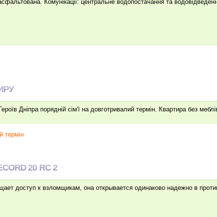
асфальтована. Комунікації: центральне водопостачання та водовідведення
ИРУ
ероїв Дніпра порядній сім'ї на довготривалий термін. Квартира без меблі
й термін
CORD 20 RC 2
ает доступ к взломщикам, она открывается одинаково надежно в прот