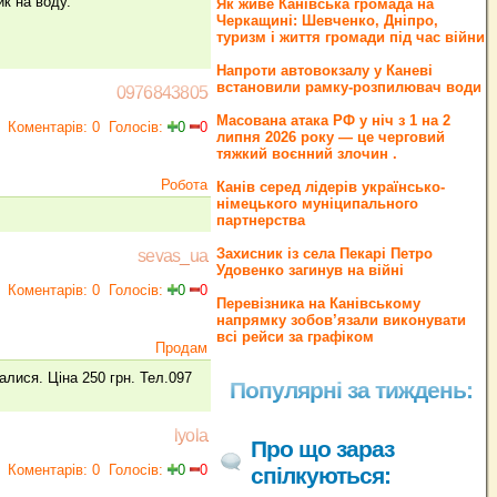
к на воду.
Як живе Канівська громада на
Черкащині: Шевченко, Дніпро,
туризм і життя громади під час війни
Напроти автовокзалу у Каневі
встановили рамку-розпилювач води
0976843805
Масована атака РФ у ніч з 1 на 2
Коментарів: 0
Голосів:
0
0
липня 2026 року — це черговий
тяжкий воєнний злочин .
Робота
Канів серед лідерів українсько-
німецького муніципального
партнерства
Захисник із села Пекарі Петро
sevas_ua
Удовенко загинув на війні
Коментарів: 0
Голосів:
0
0
Перевізника на Канівському
напрямку зобов’язали виконувати
всі рейси за графіком
Продам
лися. Ціна 250 грн. Тел.097
Популярні за тиждень:
lyola
Про що зараз
Коментарів: 0
Голосів:
0
0
спілкуються: