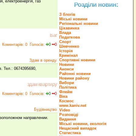
, електроенергія, газ
Розділи новин:
З блогів
Міські новини
Регіональні новини
Цікавинка
Влада
tsar
Податкова
Спорт
Коментарів: 0
Голосів:
0
0
Шевченко
Історія
Кримінал
Спортивні новини
Здам в оренду
Новини
в. Тел.: 0674395690,
Анонси
Районні новини
Новини району
Вибори
здам квартиру
Політика
Флейм
Коментарів: 0
Голосів:
0
0
Віка
Космос
www.kaniv.net
Будівництво
Video
Розповіді
ивоположном направлении.
Видання
Міські новини, екологія
Нещасний випадок
Статистика