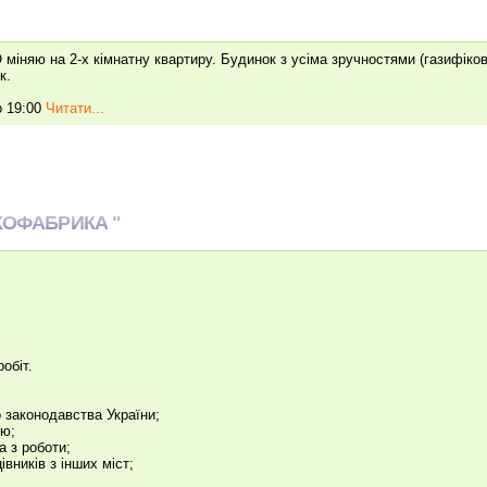
міняю на 2-х кімнатну квартиру. Будинок з усіма зручностями (газифікова
к.
о 19:00
Читати...
ХОФАБРИКА "
обіт.
 законодавства України;
ню;
а з роботи;
вників з інших міст;