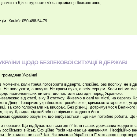
 цінами та 6,5 кг курячого м'яса щомісяця безкоштовно;
(м. Канів): 050-488-54-79
КРАЇНИ ЩОДО БЕЗПЕКОВОЇ СИТУАЦІЇ В ДЕРЖАВІ
 громадяни України!
 є моменти, коли треба поговорити відверто, спокійно, без поспіху, не ві
. Не послухати, а почути. Не краєм вуха, а всім серцем. Коли всі ми м
одо найголовніших питань, що постали сьогодні перед Україною.
 незалежно від статі, віку й статусу. Живемо в селі чи місті, на берегах Ч
кого Дінця. Говоримо українською, російською, кримськотатарською, уг
ниці, за кого голосували на виборах. Без різниці, дотримуємося Великог
тя, зірку Давида, хіджаб або не віримо в жодного бога.
маємо однаково розуміти, що відбувається і що нам потрібно робити. Що 
 з першого. Що відбувається сьогодні? Біля наших державних кордонів 
ть російських військ. Офіційно Росія називає це навчанням. Неофіційно вес
м. Чи хвилює це нас? Так. Чи вимагає Україна та її міжнародні партнери