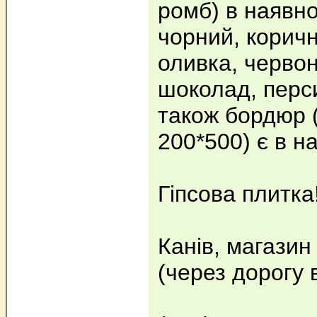
ромб) в наявнос
чорний, коричн
оливка, черво
шоколад, перси
також бордюр 
200*500) є в на
Гіпсова плитка
Канів, магазин
(через дорогу 