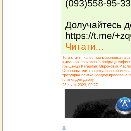
(093)558-95-3
Долучайтесь д
https://t.me/
Читати...
Теги статті:
канев пии мироновка тага
хмельник прохоровка бобрыця софие
грыщенци Кагарлык Мироновка Масло
Степанцы плитка тротуарна керамічна
тротуарна плитка бордюр пресована п
плитка для двору
23 січня 2023, 09:27
8