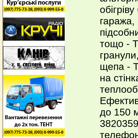
обігріву
гаража,
підсобн
тощо - 
гранули,
щепа - 
на стінк
теплооб
Ефектив
до 150 м
3820359
телефон