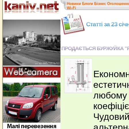
Новини
Блоги
Бізнес
Оголошенн
Wi-Fi
Статті за 23 січ
ПРОДАЄТЬСЯ БУРЖУЙКА "Р
Економн
естетич
любому і
коефіціє
Чудовий
альтерн