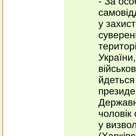
- За осо
самовід
у захис
суверен
територі
України,
військов
йдеться 
президе
Державн
чоловік
у визво