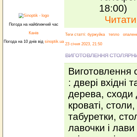
18:00)
Читати.
Погода на найближчий час
Канів
Теги статті:
буржуйка
тепло
опален
Погода на 10 днів від
sinoptik.ua
23 січня 2023, 21:50
ВИГОТОВЛЕННЯ СТОЛЯРНИ
Виготовлення 
: двері вхідні т
дерева, сходи д
кроваті, столи
табуретки, стол
лавочки і лави ,