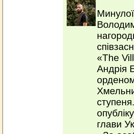
Минулої 
Володим
нагород
співзас
«The Vil
Андрія 
орденом
Хмельни
ступеня.
опубліку
глави Ук