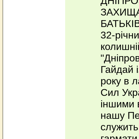
ДНІПРО
ЗАХИЩ
БАТЬКІ
32-річни
колишні
"Дніпро
Гайдай 
року в 
Сил Укр
іншими 
нашу Пе
служить
гармати 