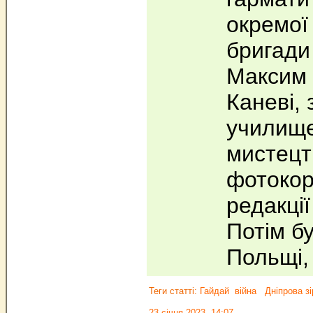
окремої
бригади
Максим 
Каневі, 
училище
мистецт
фотокор
редакції
Потім б
Польщі,
Теги статті:
Гайдай
війна
Дніпрова зі
23 січня 2023, 14:07