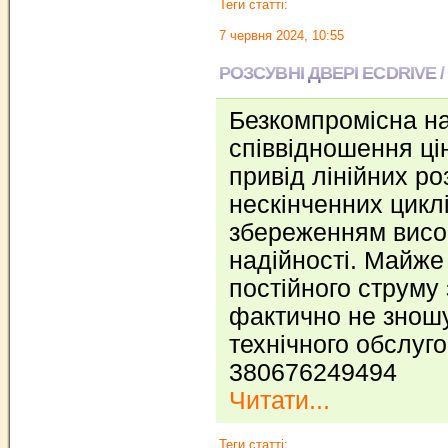
Теги статті:
7 червня 2024, 10:55
РОЗСУВНІ ДВЕРІ ECDRIVE /
Безкомпромісна на
співвідношення цін
привід лінійних р
нескінченних циклі
збереженням висо
надійності. Майже
постійного струму 
фактично не зношу
технічного обслуг
380676249494
Читати...
Теги статті: