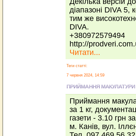
Декілька версій д
діапазоні DIVA 5, 
тим же високотех
DIVA.
+380972579494
http://prodveri.com.
Читати...
Теги статті:
7 червня 2024, 14:59
ПРИЙМАННЯ МАКУЛАТУРИ
Приймання макулат
за 1 кг, документа
газети - 3.10 грн за
м. Канів, вул. Іллє
Тел. 097 469 56 32