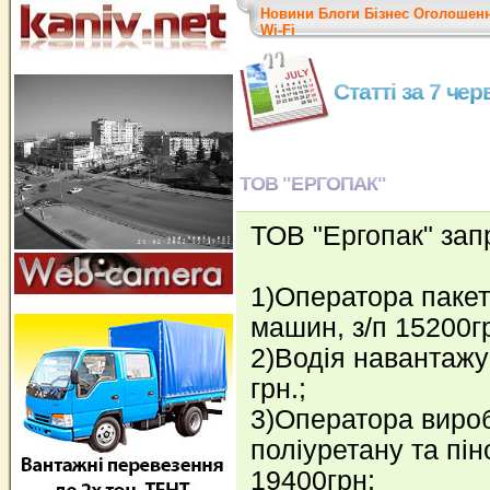
Новини
Блоги
Бізнес
Оголошен
Wi-Fi
Статті за 7 че
ТОВ "ЕРГОПАК"
ТОВ "Ергопак" зап
1)Оператора паке
машин, з/п 15200г
2)Водія навантажу
грн.;
3)Оператора виро
поліуретану та пін
19400грн;