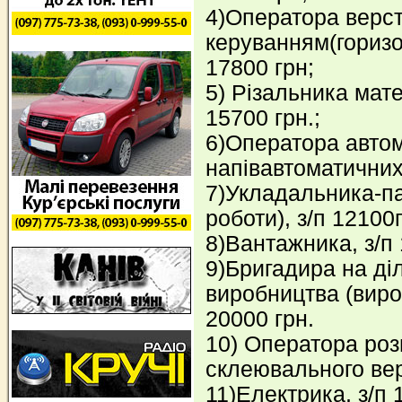
4)Оператора верст
керуванням(горизон
17800 грн;
5) Різальника мате
15700 грн.;
6)Оператора авто
напівавтоматичних 
7)Укладальника-па
роботи), з/п 12100
8)Вантажника, з/п 
9)Бригадира на ді
виробництва (вироб
20000 грн.
10) Оператора ро
склеювального верс
11)Електрика, з/п 