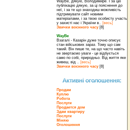
WayBe, дякую, Володимире. І за цю
публікацію дякую, за ці пояснення до
неї, і за те що знаходиш можливість
підтримувати сайт новими
матеріалами, і за твою особисту участь
у захисті нас і України в..
[весь]
Звички воєнного часу
[8]
WayBe
Взагалі - Казарін дуже точно описує
стан військових зараз. Тому що сам
такий. Він пише те, на що часто навіть
не звертаємо уваги - це відбується
само по собі, природньо. Від життя яке
живеш, від ..
[весь]
Звички воєнного часу
[8]
Активні оголошення:
Продам
Куплю
Робота
Послуги
Продается дом
Здам квартиру
Послуги
Міняю
Оголошення