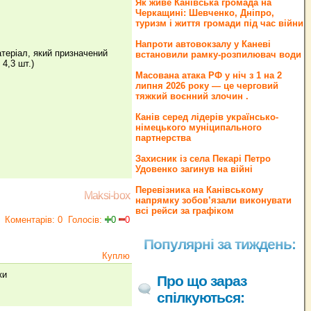
Як живе Канівська громада на
Черкащині: Шевченко, Дніпро,
туризм і життя громади під час війни
Напроти автовокзалу у Каневі
атеріал, який призначений
встановили рамку-розпилювач води
 4,3 шт.)
Масована атака РФ у ніч з 1 на 2
липня 2026 року — це черговий
тяжкий воєнний злочин .
Канів серед лідерів українсько-
німецького муніципального
партнерства
Захисник із села Пекарі Петро
Удовенко загинув на війні
Перевізника на Канівському
Maksi-box
напрямку зобов’язали виконувати
всі рейси за графіком
Коментарів: 0
Голосів:
0
0
Популярні за тиждень:
Куплю
ки
Про що зараз
спілкуються: