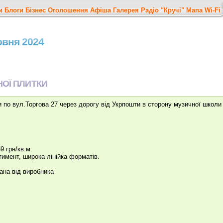
и
Блоги
Бізнес
Оголошення
Афіша
Галерея
Радіо "Кручі"
Мапа
Wi-Fi
ервня 2024
НОЇ ПЛИТКИ
по вул.Торгова 27 через дорогу від Укрпошти в сторону музичної школи
9 грн/кв.м.
тимент, широка лінійка форматів.
на від виробника