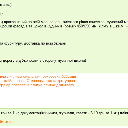
атирка)
і)
ь) прокрашений по всій масі панелі, високого рівня качества, сучасний м
бробки фасадів та цоколів будинків (розмір 450*650 мм. кіл-ть в 1 кв.м. =
та фурнітуру, доставка по всій Україні
ез дорогу від Укрпошти в сторону музичної школи)
анча липляве хмельник прохоровка бобрыця
вка Масловка Степанцы плитка тротуарна
бордюр пресована плитка плитка для двору
рн за 1 кг, документація:книжки, журнали, газети - 3.10 грн за 1 кг;) плів
Читати...