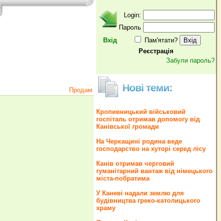
Login:
Пароль
Вхід
Пам'ятати?
Реєстрація
Забули пароль?
Нові теми:
Продам
Кропивницький військовий
госпіталь отримав допомогу від
Канівської громади
На Черкащині родина веде
господарство на хуторі серед лісу
Канів отримав черговий
гуманітарний вантаж від німецького
міста-побратима
У Каневі надали землю для
будівництва греко‐католицького
храму