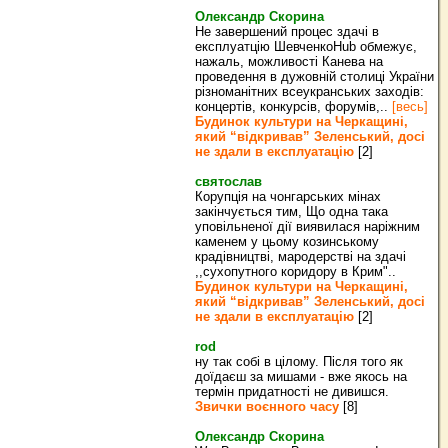
Олександр Скорина
Не завершений процес здачі в
експлуатцію ШевченкоHub обмежує,
нажаль, можливості Канева на
проведення в дужовній столиці України
різноманітних всеукранських заходів:
концертів, конкурсів, форумів,..
[весь]
Будинок культури на Черкащині,
який “відкривав” Зеленський, досі
не здали в експлуатацію
[2]
святослав
Корупція на чонгарських мінах
закінчується тим, Що одна така
уповільненої дії виявилася наріжним
каменем у цьому козинському
крадівництві, мародерстві на здачі
,,сухопутного коридору в Крим"..
Будинок культури на Черкащині,
який “відкривав” Зеленський, досі
не здали в експлуатацію
[2]
rod
ну так собі в цілому. Після того як
доїдаєш за мишами - вже якось на
термін придатності не дивишся.
Звички воєнного часу
[8]
Олександр Скорина