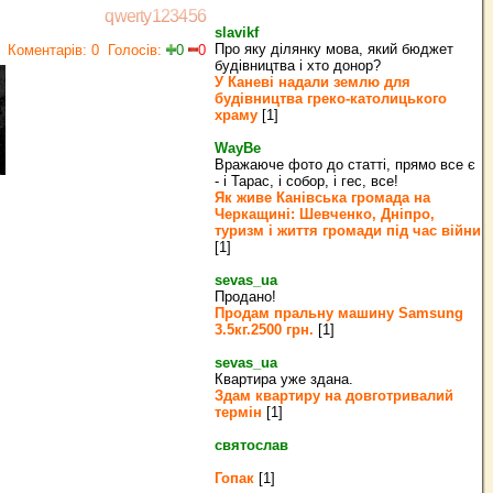
qwerty123456
slavikf
Про яку ділянку мова, який бюджет
Коментарів: 0
Голосів:
0
0
будівництва і хто донор?
У Каневі надали землю для
будівництва греко‐католицького
храму
[1]
WayBe
Вражаюче фото до статті, прямо все є
- і Тарас, і собор, і гес, все!
Як живе Канівська громада на
Черкащині: Шевченко, Дніпро,
туризм і життя громади під час війни
[1]
sevas_ua
Продано!
Продам пральну машину Samsung
3.5кг.2500 грн.
[1]
sevas_ua
Квартира уже здана.
Здам квартиру на довготривалий
термін
[1]
святослав
Гопак
[1]