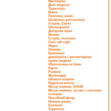
Мистецтво
Долі людські
Транспорт
Війна
Політика, канів
Цікавинка регіональна
Історія, Свято
Обговорення
Дніпрова зірка
Бизнес
Історія, політика
Сміх тай годі!
Наука
Пожежа
Криминал
демократія і авторитаризм
права людини
Обхохочешься блин
Карти
Розваги
Милосердя
Обласні новини
Недільна школа
Міські новини, КУКіМ
Міські новини, зустріч з міським
головою
Пенсійний фонд
Новини ринку
Екологія
Торренты