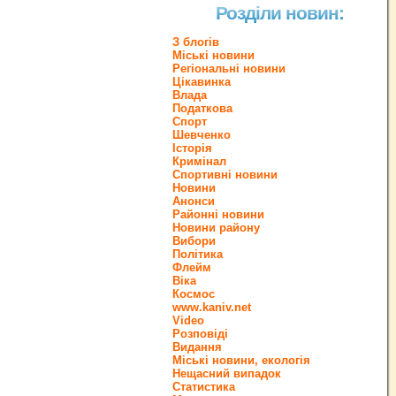
Розділи новин:
З блогів
Міські новини
Регіональні новини
Цікавинка
Влада
Податкова
Спорт
Шевченко
Історія
Кримінал
Спортивні новини
Новини
Анонси
Районні новини
Новини району
Вибори
Політика
Флейм
Віка
Космос
www.kaniv.net
Video
Розповіді
Видання
Міські новини, екологія
Нещасний випадок
Статистика