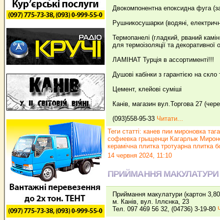
Двокомпонентна епоксидна фуга (з
Рушникосушарки (водяні, електричн
Термопанелі (гладкий, рваний камін
для термоізоляції та декоративної о
ЛАМІНАТ Турція в ассортименті!!!
Душові кабінки з гарантією на скло 
Цемент, клейові суміші
Канів, магазин вул.Торгова 27 (чер
(093)558-95-33
Читати...
Теги статті:
канев пии мироновка таг
софиевка грыщенци Кагарлык Мироно
керамічна плитка тротуарна плитка 
14 червня 2024, 11:10
ПРИЙМАННЯ МАКУЛАТУРИ
Приймання макулатури (картон 3,80 г
м. Канів, вул. Іллєнка, 23
Тел. 097 469 56 32, (04736) 3-19-80