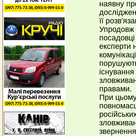
наявну пр
досліджен
її розв'яз
Упродовж 
посадовці
експерти 
комунікац
порушують
існування
зловжива
правами.
При цьому
повномасш
російських
зловживан
звернення