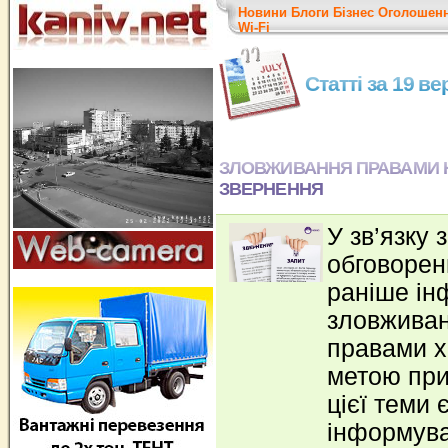
Новини
Блоги
Бізнес
Оголошен
Wi-Fi
Статті за 19 в
ЗЛОВЖИВАННЯ ПРАВАМИ Н
ЗВЕРНЕННЯ
У зв’язку 
обговорен
раніше ін
зловжива
правами х
метою при
цієї теми 
інформува