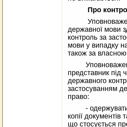
Про контр
Уповноважений
державної мови 
контроль за заст
мови у випадку н
також за власною 
Уповноважени
представник під 
державного контр
застосуванням д
право:
- одержувати н
копії документів 
що стосується пр