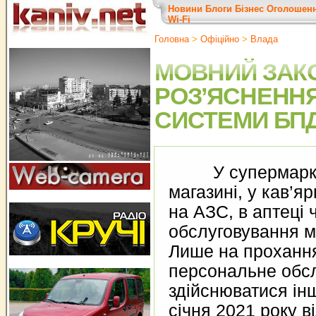
Новини
Блоги
Бізнес
Оголошен
Wi-Fi
Головна
>
Офіційно
>
Влада
МОВНИЙ ЗАК
РОЗ’ЯСНЕНН
СИСТЕМИ БП
У супермаркеті 
магазині, у кав’яр
на АЗС, в аптеці ч
обслуговування м
Лише на прохання
персональне обс
здійснюватися ін
січня 2021 року в