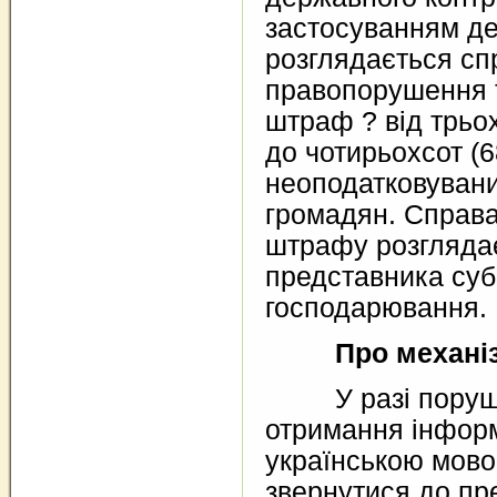
застосуванням де
розглядається сп
правопорушення 
штраф ? від трьох
до чотирьохсот (6
неоподатковувани
громадян. Справ
штрафу розглядає
представника суб
господарювання.
Про механі
У разі поруше
отримання інформ
українською мово
звернутися до пр