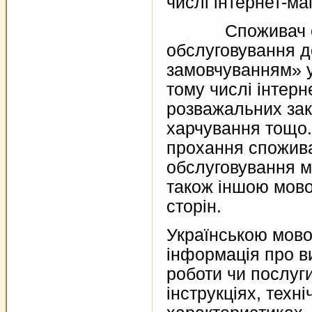
числі інтернет-ма
Споживач отр
обслуговування 
замовчуванням» у 
тому числі інтерн
розважальних зак
харчування тощо.
прохання спожив
обслуговування м
також іншою мов
сторін.
Українською мов
інформація про в
роботи чи послуги
інструкціях, техні