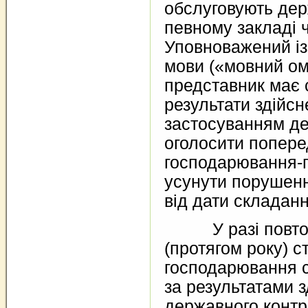
обслуговують де
певному закладі ч
Уповноважений із
мови («мовний ом
представник має 
результати здійс
застосуванням де
оголосити попере
господарювання-
усунути порушенн
від дати складанн
У разі повтор
(протягом року) с
господарювання 
за результатами 
державного контр