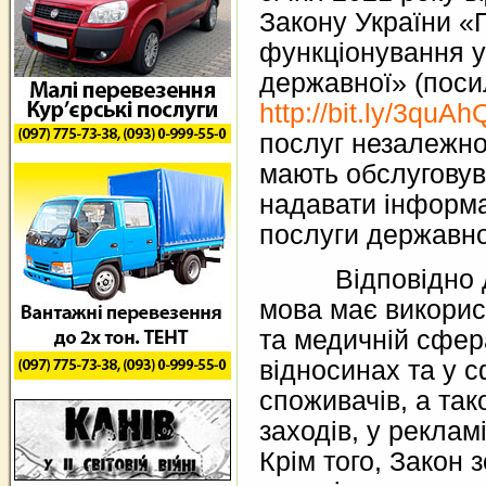
Закону України «
функціонування у
державної» (поси
http://bit.ly/3quA
послуг незалежно
мають обслуговув
надавати інформа
послуги державн
Відповідно до
мова має викорис
та медичній сфер
відносинах та у с
споживачів, а так
заходів, у реклам
Крім того, Закон 