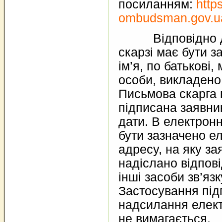
посиланням:
http
ombudsman.gov.u
Відповідно до 
скарзі має бути з
ім’я, по батькові
особи, викладено 
Письмова скарга 
підписана заявни
дати. В електронн
бути зазначено е
адресу, на яку за
надіслано відпові
інші засоби зв’язк
Застосування під
надсилання елек
не вимагається.