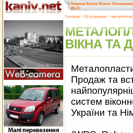
Новини
Блоги
Бізнес
Оголошен
Wi-Fi
Головна
>
Оголошення
>
металопласт
МЕТАЛОПЛ
ВІКНА ТА 
Металопластик
Продаж та вс
найпопулярні
систем віконн
України та Н