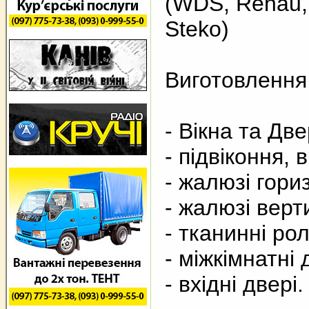
(WDS, Rehau,
Steko)
Виготовлення 
- Вікна та Две
- підвіконня, 
- жалюзі гори
- жалюзі верт
- тканинні ро
- міжкімнатні 
- вхідні двері.