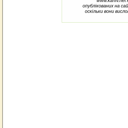
www.kaniv.net 
опублікованих на са
оскільки вони висло