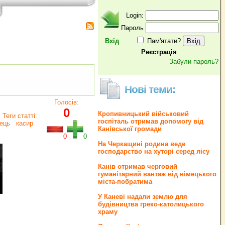
Login:
Пароль
Вхід
Пам'ятати?
Реєстрація
Забули пароль?
Нові теми:
Голосів:
0
Кропивницький військовий
Теги статті:
госпіталь отримав допомогу від
ець
касир
Канівської громади
0
0
На Черкащині родина веде
господарство на хуторі серед лісу
Канів отримав черговий
гуманітарний вантаж від німецького
міста-побратима
У Каневі надали землю для
будівництва греко‐католицького
храму