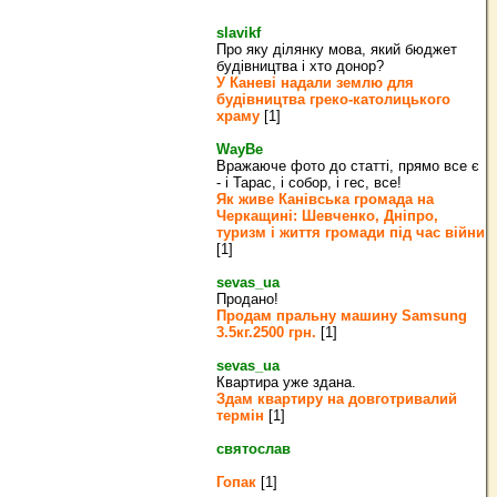
slavikf
Про яку ділянку мова, який бюджет
будівництва і хто донор?
У Каневі надали землю для
будівництва греко‐католицького
храму
[1]
WayBe
Вражаюче фото до статті, прямо все є
- і Тарас, і собор, і гес, все!
Як живе Канівська громада на
Черкащині: Шевченко, Дніпро,
туризм і життя громади під час війни
[1]
sevas_ua
Продано!
Продам пральну машину Samsung
3.5кг.2500 грн.
[1]
sevas_ua
Квартира уже здана.
Здам квартиру на довготривалий
термін
[1]
святослав
Гопак
[1]