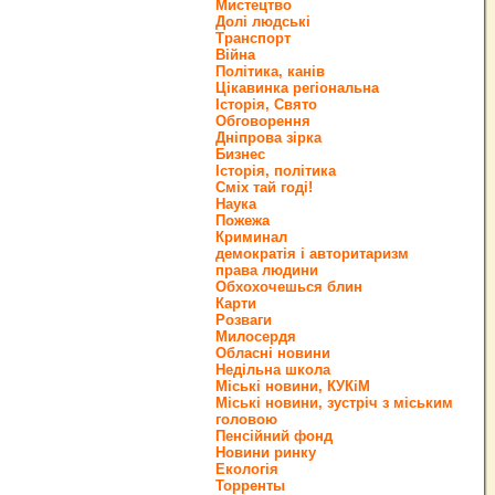
Мистецтво
Долі людські
Транспорт
Війна
Політика, канів
Цікавинка регіональна
Історія, Свято
Обговорення
Дніпрова зірка
Бизнес
Історія, політика
Сміх тай годі!
Наука
Пожежа
Криминал
демократія і авторитаризм
права людини
Обхохочешься блин
Карти
Розваги
Милосердя
Обласні новини
Недільна школа
Міські новини, КУКіМ
Міські новини, зустріч з міським
головою
Пенсійний фонд
Новини ринку
Екологія
Торренты