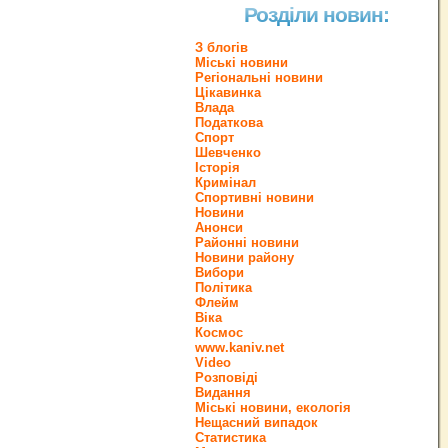
Розділи новин:
З блогів
Міські новини
Регіональні новини
Цікавинка
Влада
Податкова
Спорт
Шевченко
Історія
Кримінал
Спортивні новини
Новини
Анонси
Районні новини
Новини району
Вибори
Політика
Флейм
Віка
Космос
www.kaniv.net
Video
Розповіді
Видання
Міські новини, екологія
Нещасний випадок
Статистика