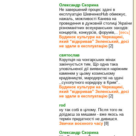
Олександр Скорина
Не завершений процес здачі в
експлуатцію ШевченкоHub обмежує,
нажаль, можливості Канева на
проведення в дужовній столиці України
різноманітних всеукранських заходів:
концертів, конкурсів, форумів,..
[весь]
Будинок культури на Черкащині,
який “відкривав” Зеленський, досі
не здали в експлуатацію
[2]
святослав
Корупція на чонгарських мінах
закінчується тим, Що одна така
уповільненої дії виявилася наріжним
каменем у цьому козинському
крадівництві, мародерстві на здачі
,,сухопутного коридору в Крим"..
Будинок культури на Черкащині,
який “відкривав” Зеленський, досі
не здали в експлуатацію
[2]
rod
ну так собі в цілому. Після того як
доїдаєш за мишами - вже якось на
термін придатності не дивишся.
Звички воєнного часу
[8]
Олександр Скорина