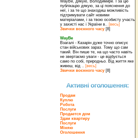
WayBe, дякую, Володимире. І за цю
публікацію дякую, за ці пояснення до
неї, і за те що знаходиш можливість
підтримувати сайт новими
матеріалами, і за твою особисту участь
у захисті нас і України в..
[весь]
Звички воєнного часу
[8]
WayBe
Взагалі - Казарін дуже точно описує
стан військових зараз. Тому що сам
такий. Він пише те, на що часто навіть
не звертаємо уваги - це відбується
само по собі, природньо. Від життя яке
живеш, від ..
[весь]
Звички воєнного часу
[8]
Активні оголошення:
Продам
Куплю
Робота
Послуги
Продается дом
Здам квартиру
Послуги
Міняю
Оголошення