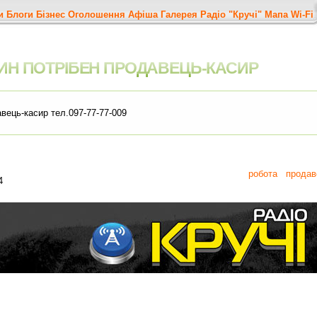
и
Блоги
Бізнес
Оголошення
Афіша
Галерея
Радіо "Кручі"
Мапа
Wi-Fi
ЗИН ПОТРІБЕН ПРОДАВЕЦЬ-КАСИР
авець-касир тел.097-77-77-009
робота
продав
4