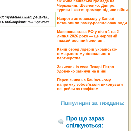
Як живе Канівська громада на
Черкащині: Шевченко, Дніпро,
туризм і життя громади під час війни
ористувальницьких рецензій,
Напроти автовокзалу у Каневі
е є редакційним матеріалом
встановили рамку-розпилювач води
Масована атака РФ у ніч з 1 на 2
липня 2026 року — це черговий
тяжкий воєнний злочин .
Канів серед лідерів українсько-
німецького муніципального
партнерства
Захисник із села Пекарі Петро
Удовенко загинув на війні
Перевізника на Канівському
напрямку зобов’язали виконувати
всі рейси за графіком
Популярні за тиждень:
Про що зараз
спілкуються: