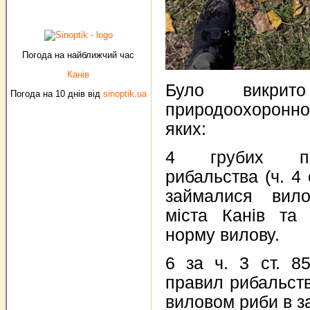
Погода на найближчий час
Канів
Було викри
Погода на 10 днів від
sinoptik.ua
природоохоронно
яких:
4 грубих по
рибальства (ч. 4
займалися вил
міста Канів та
норму вилову.
6 за ч. 3 ст. 
правил рибальст
виловом риби в за