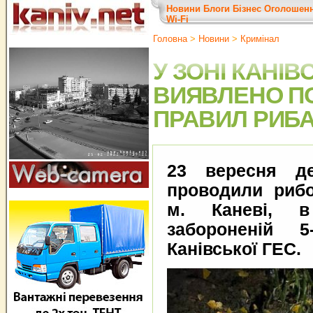
Новини
Блоги
Бізнес
Оголошен
Wi-Fi
Головна
>
Новини
>
Кримінал
У ЗОНІ КАНІВ
ВИЯВЛЕНО П
ПРАВИЛ РИБ
23 вересня де
проводили рибо
м. Каневі, 
забороненій 5-
Канівської ГЕС.