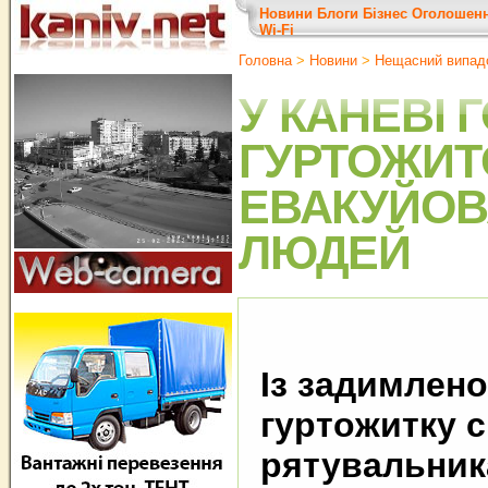
Новини
Блоги
Бізнес
Оголошен
Wi-Fi
Головна
>
Новини
>
Нещасний випад
У КАНЕВІ 
ГУРТОЖИТ
ЕВАКУЙОВ
ЛЮДЕЙ
Із задимлен
гуртожитку с
рятувальник