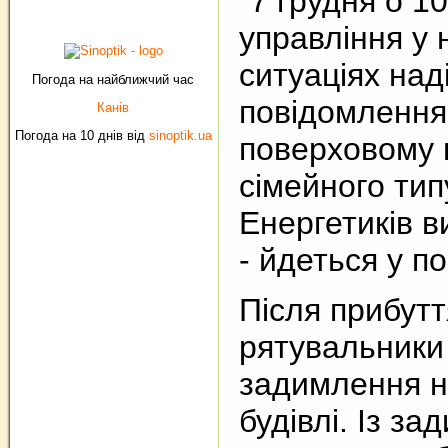
"7 грудня о 1
управління у
ситуаціях на
Погода на найближчий час
повідомлення 
Канів
Погода на 10 днів від
sinoptik.ua
поверховому 
сімейного тип
Енергетиків в
- йдеться у п
Після прибутт
рятувальник
задимлення н
будівлі. Із з