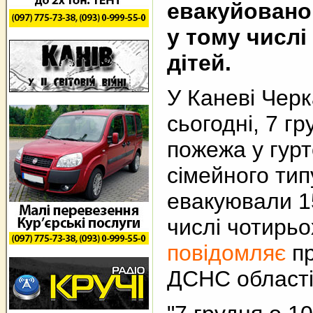
евакуйовано
у тому числі
дітей.
У Каневі Черк
сьогодні, 7 г
пожежа у гур
сімейного тип
евакуювали 1
числі чотирьо
повідомляє
пр
ДСНС області