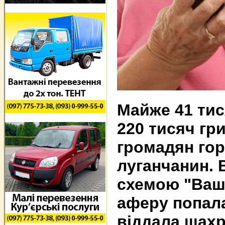
Майже 41 тис
220 тисяч гр
громадян гор
луганчанин. 
схемою "Ваш 
аферу попала
віддала шахр