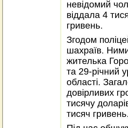
невідомий чол
віддала 4 тися
гривень.
Згодом поліце
шахраїв. Ними
жителька Гор
та 29-річний 
області. Зага
довірливих г
тисячу доларі
тисяч гривень