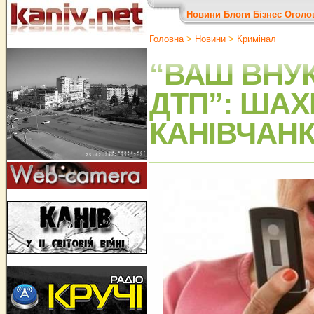
Новини
Блоги
Бізнес
Оголо
Головна
>
Новини
>
Кримінал
“ВАШ ВНУК
ДТП”: ШАХ
КАНІВЧАНК