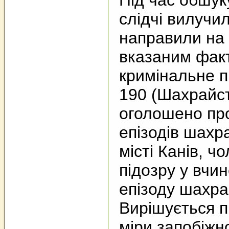
Під час обшук
слідчі вилучил
направили на 
вказаним фак
кримінальне п
190 (Шахрайст
оголошено про
епізодів шахр
місті Канів, ч
підозру у вчи
епізоду шахра
Вирішується 
міри запобіжно