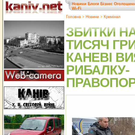
Новини
Блоги
Бізнес
Оголошен
Wi-Fi
Головна
>
Новини
>
Кримінал
ЗБИТКИ НА
ТИСЯЧ ГРИ
КАНЕВІ В
РИБАЛКУ-
ПРАВОПО