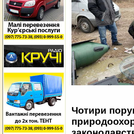
Чотири пор
природоохо
законодавст