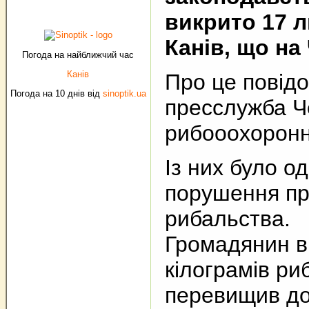
викрито 17 л
Канів, що на
Погода на найближчий час
Канів
Про це повід
Погода на 10 днів від
sinoptik.ua
пресслужба Ч
рибооохоронн
Із них було о
порушення п
рибальства.
Громадянин в
кілограмів ри
перевищив до