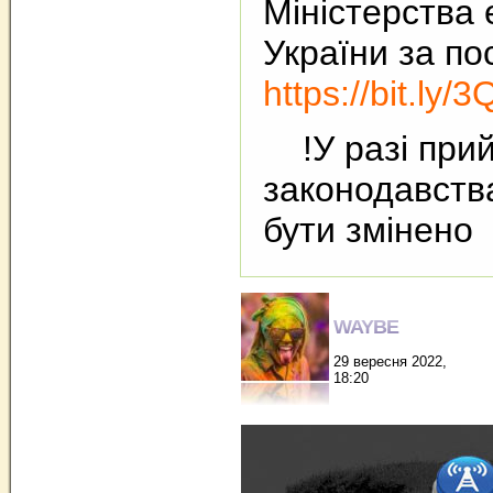
Міністерства 
України за п
https://bit.ly/
!У разі прий
законодавств
бути змінено
WAYBE
29 вересня 2022,
18:20