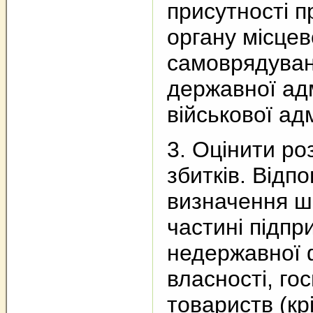
присутності п
органу місцев
самоврядуван
державної адм
військової адм
3. Оцінити ро
збитків. Відп
визначення шк
частині підпр
недержавної
власності, го
товариств (крі