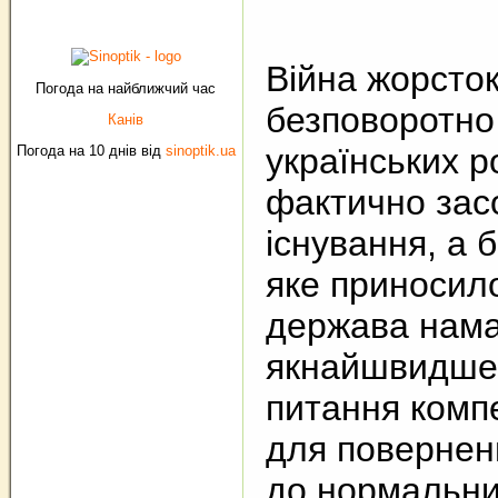
Війна жорсток
Погода на найближчий час
безповоротно
Канів
українських р
Погода на 10 днів від
sinoptik.ua
фактично зас
існування, а 
яке приносило
держава нама
якнайшвидше
питання компе
для повернен
до нормальни