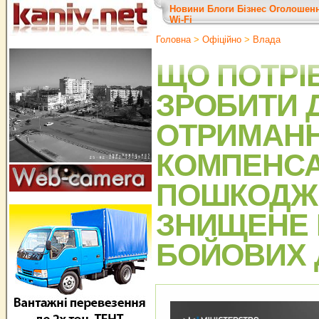
Новини
Блоги
Бізнес
Оголошен
Wi-Fi
Головна
>
Офіційно
>
Влада
ЩО ПОТРІ
ЗРОБИТИ 
ОТРИМАН
КОМПЕНСАЦ
ПОШКОДЖ
ЗНИЩЕНЕ 
БОЙОВИХ 