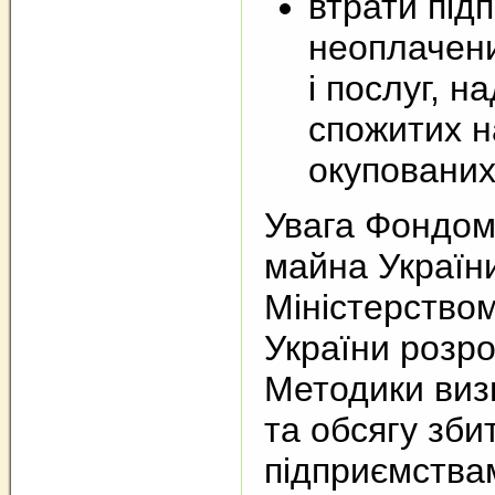
втрати під
неоплачени
і послуг, н
спожитих н
окупованих
Увага Фондом
майна Україн
Міністерство
України розр
Методики виз
та обсягу зби
підприємства