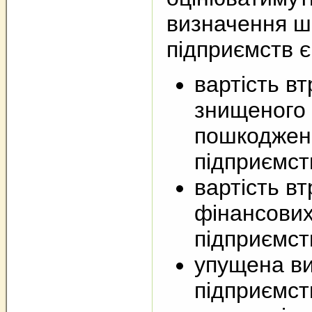
визначення шк
підприємств є
вартість вт
знищеного
пошкоджен
підприємст
вартість в
фінансових
підприємст
упущена в
підприємст