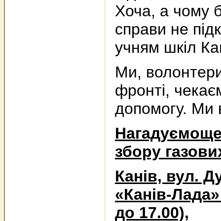
Хоча, а чому б
справи не під
учням шкіл К
Ми, волонтери
фронті, чекає
допомогу. Ми 
Нагадуємоще 
збору газови
Канів, вул. Д
«Канів-Лада» 
до 17.00),