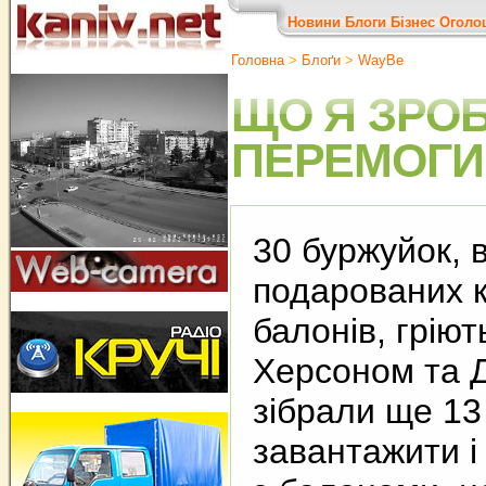
Новини
Блоги
Бізнес
Оголо
Головна
>
Блоґи
>
WayBe
ЩО Я ЗРО
ПЕРЕМОГИ
30 буржуйок, 
подарованих к
балонів, гріют
Херсоном та 
зібрали ще 13
завантажити і