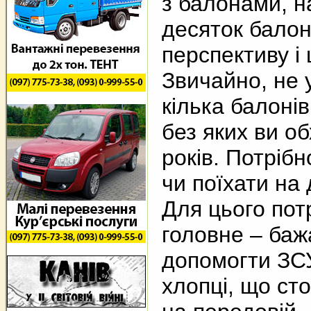
з балонами, н
десяток балон
перспективу і
Звичайно, не у
кілька балонів
без яких ви о
років. Потрібн
чи поїхати на 
Для цього потр
головне – баж
допомогти ЗСУ
хлопці, що ст