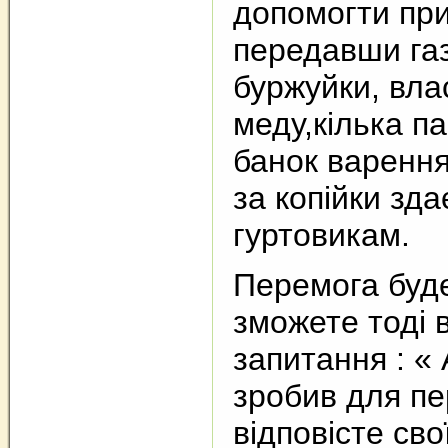
допомогти при
передавши га
буржуйки, вла
меду,кілька п
банок варення,
за копійки зда
гуртовикам.
Перемога буд
зможете тоді в
запитання : «
зробив для п
відповісте сво