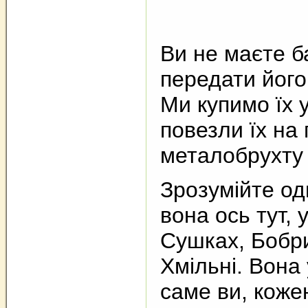
Ви не маєте б
передати йог
Ми купимо їх 
повезли їх на
металобрухту і
Зрозумійте од
вона ось тут, 
Сушках, Бобр
Хмільні. Вона у
саме ви, кожен