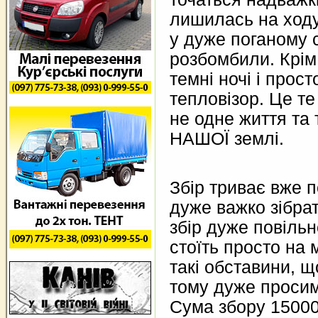
лишилась на ход
у дуже поганому с
розбомбили. Крім 
темні ночі і прос
тепловізор. Це т
не одне життя та
НАШОЇ землі.
Збір триває вже п
дуже важко зібрат
збір дуже повільн
стоїть просто на м
такі обставини, щ
тому дуже просим
Сума збору 15000