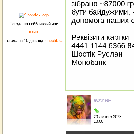
зібрано ~87000 г
бути байдужими, 
допомога наших о
Погода на найближчий час
Канів
Реквізити картки:
Погода на 10 днів від
sinoptik.ua
4441 1144 6366 8
Шостік Руслан
Монобанк
WAYBE
20 лютого 2023,
18:00