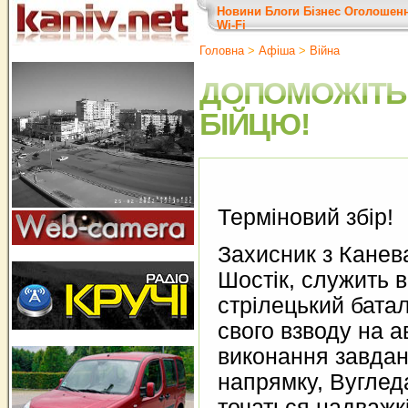
Новини
Блоги
Бізнес
Оголошен
Wi-Fi
Головна
>
Афіша
>
Війна
ДОПОМОЖІТЬ
БІЙЦЮ!
Терміновий збір!
Захисник з Канев
Шостік, служить в
стрілецький бата
свого взводу на а
виконання завда
напрямку, Вуглед
точаться надважкі