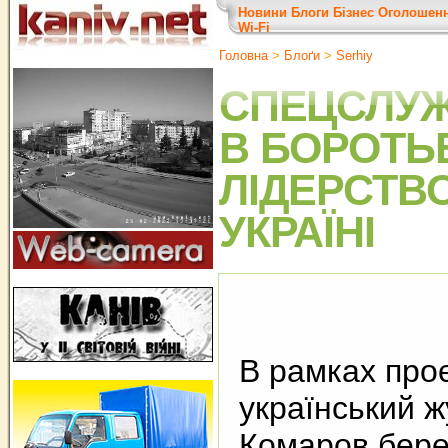
Новини
Блоги
Бізнес
Оголошен
Wi-Fi
Головна
>
Блоґи
>
Serhiy
СПЕЦСЛУЖ
В БОРОТЬБ
ЛІДЕРСТВО 
УКРАЇНІ
В рамках проє
український 
Комаров бере 