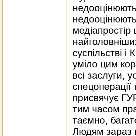
недооцінюють
недооцінюють
медіапростір 
найголовніши
суспільстві і
уміло цим кор
всі заслуги, у
спецоперації 
присвячує ГУР
тим часом пр
таємно, багато
Людям зараз 