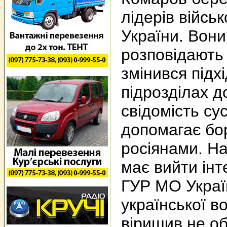
лідерів війсь
України. Вони 
розповідають 
змінився підхі
підрозділах д
свідомість су
допомагає бо
росіянами. На
має вийти інт
ГУР МО Украї
української в
віришив не о