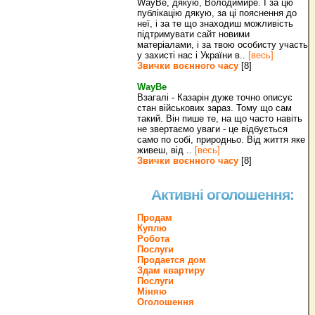
WayBe, дякую, Володимире. І за цю
публікацію дякую, за ці пояснення до
неї, і за те що знаходиш можливість
підтримувати сайт новими
матеріалами, і за твою особисту участь
у захисті нас і України в..
[весь]
Звички воєнного часу
[8]
WayBe
Взагалі - Казарін дуже точно описує
стан військових зараз. Тому що сам
такий. Він пише те, на що часто навіть
не звертаємо уваги - це відбується
само по собі, природньо. Від життя яке
живеш, від ..
[весь]
Звички воєнного часу
[8]
Активні оголошення:
Продам
Куплю
Робота
Послуги
Продается дом
Здам квартиру
Послуги
Міняю
Оголошення