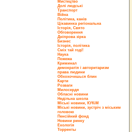
Мистецтво
Долі людські
Транспорт
Війна
Політика, канів
Цікавинка регіональна
Історія, Свято
Обговорення
Дніпрова зірка
Бизнес
Історія, політика
Сміх тай годі!
Наука
Пожежа
Криминал
демократія і авторитаризм
права людини
Обхохочешься блин
Карти
Розваги
Милосердя
Обласні новини
Недільна школа
Міські новини, КУКіМ
Міські новини, зустріч з міським
головою
Пенсійний фонд
Новини ринку
Екологія
Торренты