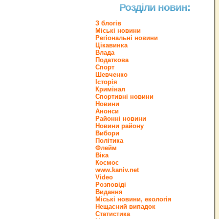
Розділи новин:
З блогів
Міські новини
Регіональні новини
Цікавинка
Влада
Податкова
Спорт
Шевченко
Історія
Кримінал
Спортивні новини
Новини
Анонси
Районні новини
Новини району
Вибори
Політика
Флейм
Віка
Космос
www.kaniv.net
Video
Розповіді
Видання
Міські новини, екологія
Нещасний випадок
Статистика