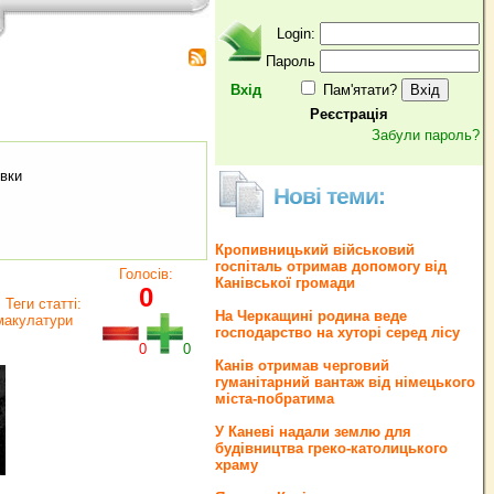
Login:
Пароль
Вхід
Пам'ятати?
Реєстрація
Забули пароль?
івки
Нові теми:
Кропивницький військовий
госпіталь отримав допомогу від
Голосів:
Канівської громади
0
Теги статті:
На Черкащині родина веде
макулатури
господарство на хуторі серед лісу
0
0
Канів отримав черговий
гуманітарний вантаж від німецького
міста-побратима
У Каневі надали землю для
будівництва греко‐католицького
храму