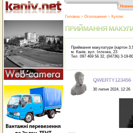
Новин
Головна
>
Оголошення
>
Куплю
ПРИЙМАННЯ МАКУЛ
Приймання макулатури (картон 3,50 
м. Канів, вул. Іллєнка, 23
Тел. 097 469 56 32, (04736) 3-19-8
QWERTY123456
30 липня 2024, 12:26