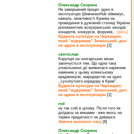
Олександр Скорина
Не завершений процес здачі в
експлуатцію ШевченкоHub обмежує,
нажаль, можливості Канева на
проведення в дужовній столиці України
різноманітних всеукранських заходів:
концертів, конкурсів, форумів,..
[весь]
Будинок культури на Черкащині,
який “відкривав” Зеленський, досі
не здали в експлуатацію
[2]
святослав
Корупція на чонгарських мінах
закінчується тим, Що одна така
уповільненої дії виявилася наріжним
каменем у цьому козинському
крадівництві, мародерстві на здачі
,,сухопутного коридору в Крим"..
Будинок культури на Черкащині,
який “відкривав” Зеленський, досі
не здали в експлуатацію
[2]
rod
ну так собі в цілому. Після того як
доїдаєш за мишами - вже якось на
термін придатності не дивишся.
Звички воєнного часу
[8]
Олександр Скорина