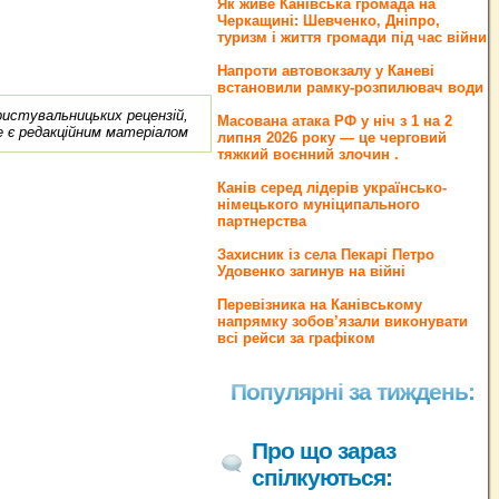
Як живе Канівська громада на
Черкащині: Шевченко, Дніпро,
туризм і життя громади під час війни
Напроти автовокзалу у Каневі
встановили рамку-розпилювач води
ористувальницьких рецензій,
Масована атака РФ у ніч з 1 на 2
е є редакційним матеріалом
липня 2026 року — це черговий
тяжкий воєнний злочин .
Канів серед лідерів українсько-
німецького муніципального
партнерства
Захисник із села Пекарі Петро
Удовенко загинув на війні
Перевізника на Канівському
напрямку зобов’язали виконувати
всі рейси за графіком
Популярні за тиждень:
Про що зараз
спілкуються: