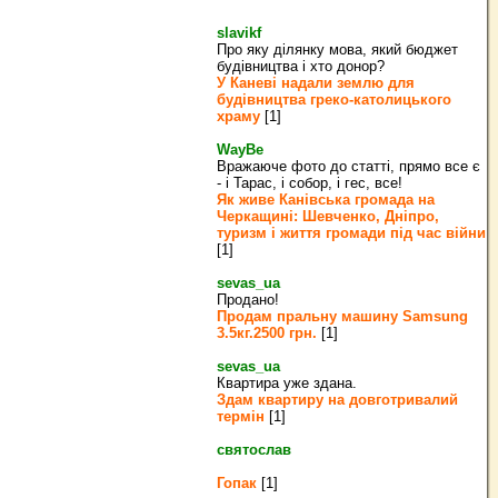
slavikf
Про яку ділянку мова, який бюджет
будівництва і хто донор?
У Каневі надали землю для
будівництва греко‐католицького
храму
[1]
WayBe
Вражаюче фото до статті, прямо все є
- і Тарас, і собор, і гес, все!
Як живе Канівська громада на
Черкащині: Шевченко, Дніпро,
туризм і життя громади під час війни
[1]
sevas_ua
Продано!
Продам пральну машину Samsung
3.5кг.2500 грн.
[1]
sevas_ua
Квартира уже здана.
Здам квартиру на довготривалий
термін
[1]
святослав
Гопак
[1]