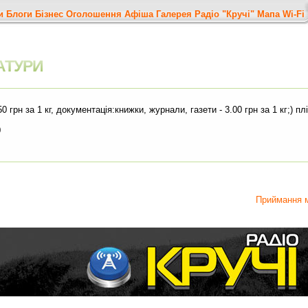
и
Блоги
Бізнес
Оголошення
Афіша
Галерея
Радіо "Кручі"
Мапа
Wi-Fi
АТУРИ
грн за 1 кг, документація:книжки, журнали, газети - 3.00 грн за 1 кг;) пл
0
Приймання 