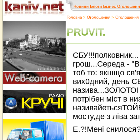
Новини
Блоги
Бізнес
Оголошенн
Головна
>
Оголошення
>
Оголошення
PRUVIT.
СБУ!!!полковник...
грош...Середа - "
тоб то: якшщо св'я
вих0дний, день С
назива...ЗОЛОТО
потрiбен мiст в н
називайетьсяТОЙ
мосту,де з лiва за
Е.?!Менi снилося?