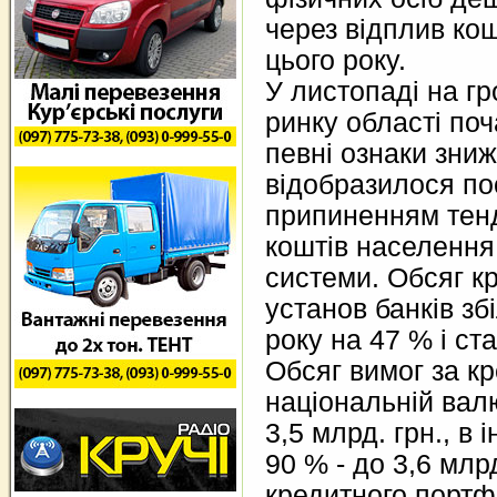
через відплив кошт
цього року.
У листопаді на г
ринку області по
певні ознаки зни
відобразилося п
припиненням тенд
коштів населення 
системи. Обсяг к
установ банків зб
року на 47 % і ст
Обсяг вимог за к
національній валю
3,5 млрд. грн., в 
90 % - до 3,6 млрд
кредитного порт