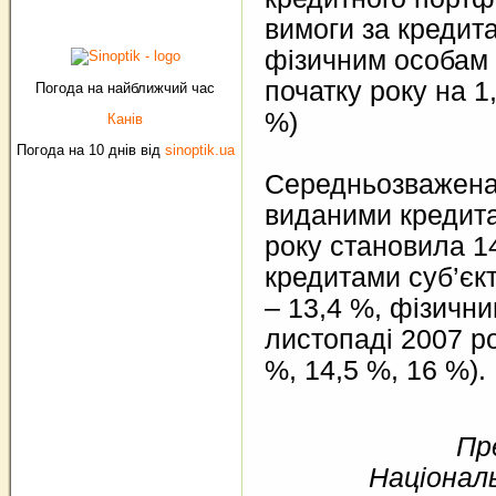
вимоги за кредит
фізичним особам –
початку року на 1,
Погода на найближчий час
%)
Канів
Погода на 10 днів від
sinoptik.ua
Середньозважена
виданими кредита
року становила 1
кредитами суб’єк
– 13,4 %, фізични
листопаді 2007 ро
%, 14,5 %, 16 %).
Пр
Національ