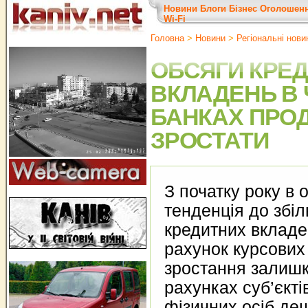
Новини
Блоги
Бізнес
Оголошен
Wi-Fi
Головна
>
Новини
>
Регіональні нови
ОБСЯГИ КРЕ
ВКЛАДЕНЬ В
БАНКАХ ПРО
ЗРОСТАТИ
З початку року в 
тенденція до збі
кредитних вкладе
рахунок курсових
зростання залишк
рахунках суб’єкт
фізичних осіб де