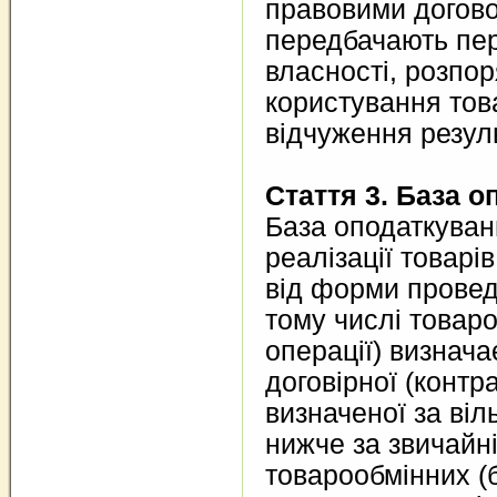
правовими догово
передбачають пе
власності, розпо
користування тов
відчуження резуль
Стаття 3. База 
База оподаткуван
реалізації товарі
від форми провед
тому числі товаро
операції) визнача
договірної (контра
визначеної за віл
нижче за звичайні
товарообмінних (