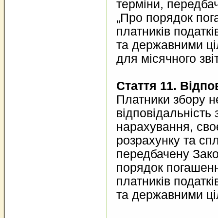
терміни, передба
„Про порядок пог
платників податк
та державними ц
для місячного зві
Стаття 11. Відпо
Платники збору н
відповідальність 
нарахування, сво
розрахунку та сп
передбачену Зако
порядок погашенн
платників податк
та державними ц