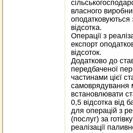
сільськогосподарс
власного виробни
оподатковуються 
відсотка.
Операції з реаліза
експорт оподатко
відсоток.
Додатково до ста
передбаченої пе
частинами цієї ст
самоврядування 
встановлювати ст
0,5 відсотка від 
для операцій з ре
(послуг) за готівк
реалізації палив