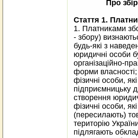
Про збір
Стаття 1. Платни
1. Платниками збо
- збору) визнають
будь-які з наведе
юридичні особи б
організаційно-пр
форми власності;
фізичні особи, як
підприємницьку д
створення юридич
фізичні особи, як
(пересилають) то
територію України
підлягають обкл