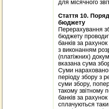
для місячного зві
Стаття 10. Поря
бюджету
Перерахування зб
бюджету проводи
банків за рахуно
з виконанням роз
(платіжних) докум
вказана сума збо
Суми нарахованог
періоду збору з р
суми збору, попе
такому звітному 
банків за рахунок
сплачуються так