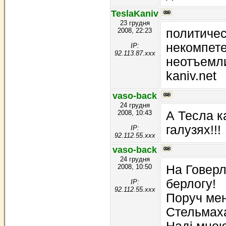
TeslaKaniv
23 грудня
2008, 22:23
политичес
некомпет
IP:
92.113.87.xxx
неотъемл
kaniv.net
vaso-back
24 грудня
2008, 10:43
А Тесла к
галузях!!!
IP:
92.112.55.xxx
vaso-back
24 грудня
2008, 10:50
На Говерл
берлогу!
IP:
92.112.55.xxx
Поруч мен
Стельмаха