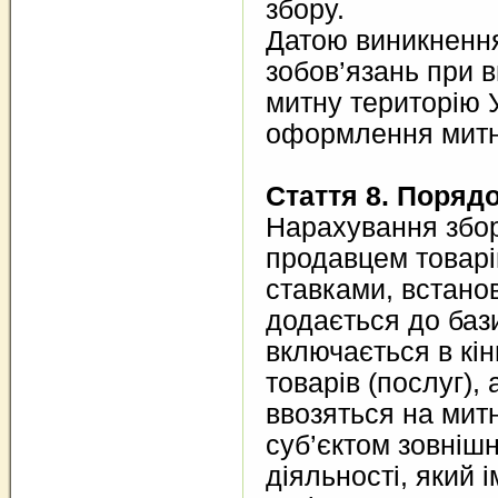
збору.
Датою виникненн
зобов’язань при в
митну територію 
оформлення митно
Стаття 8. Поряд
Нарахування збо
продавцем товарів
ставками, встано
додається до баз
включається в кін
товарів (послуг), 
ввозяться на мит
суб’єктом зовніш
діяльності, який і