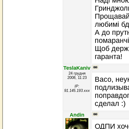
Наді мною
Гринджол
Прощавай,
любимі б
А до прут
помаранчі
Щоб держа
гаранта!
TeslaKaniv
24 грудня
2008, 11:23
Васо, не
подлизыв
IP:
91.145.193.xxx
поправдо
сделал :)
Andin
ОДПИ хоче