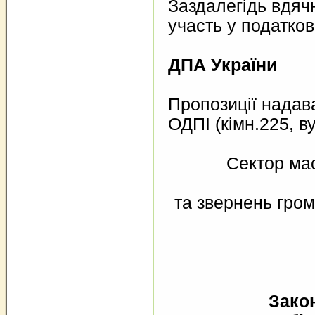
Заздалегідь вдяч
участь у податков
ДПА України
Пропозиції надава
ОДПІ (кімн.225, ву
Сектор ма
та звернень гро
Зако