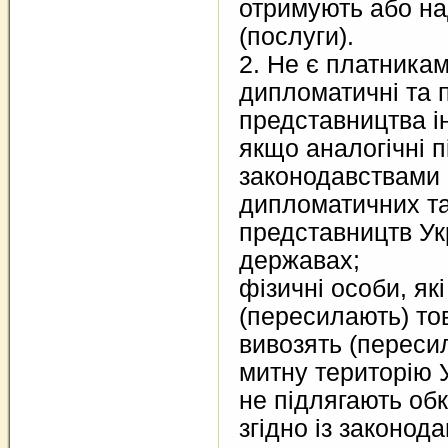
отримують або н
(послуги).
2. Не є платникам
дипломатичні та 
представництва і
якщо аналогічні п
законодавствами
дипломатичних та
представництв Ук
державах;
фізичні особи, як
(пересилають) то
вивозять (переси
митну територію 
не підлягають о
згідно із законод