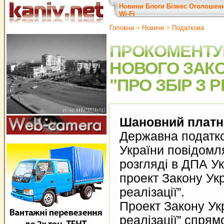
Новини
Блоги
Бізнес
Оголошен
Wi-Fi
Головна
>
Новини
>
Податкова
ПРОКОМЕНТУ
НОВОГО ЗАКО
"ПРО ЗБІР З Р
Шановний платни
Державна податко
України повідомл
розгляді в ДПА У
проект Закону Укр
реалізації”.
Проект Закону Укр
реалізації” спря