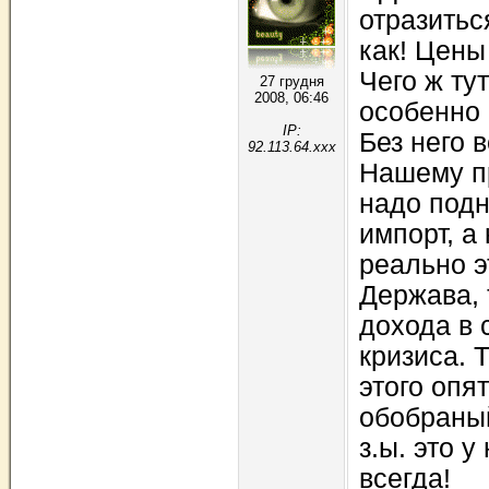
отразитьс
как! Цены
Чего ж ту
27 грудня
2008, 06:46
особенно 
IP:
Без него 
92.113.64.xxx
Нашему п
надо подн
импорт, а
реально э
Держава, 
дохода в 
кризиса. 
этого опя
обобраный
з.ы. это у
всегда!