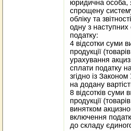
юридична особа, 
спрощену систем
обліку та звітнос
одну з наступних
податку:
4 відсотки суми в
продукції (товарів
урахування акцизн
сплати податку на
згідно із Законом
на додану вартіст
8 відсотків суми в
продукції (товарів,
винятком акцизног
включення податк
до складу єдиного