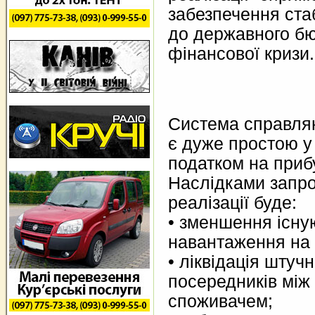
забезпечення ста
до державного бю
фінансової кризи.
Система справлян
є дуже простою у 
податком на приб
Наслідками запро
реалізації буде:
• зменшення існу
навантаження на 
• ліквідація штуч
посередників між
споживачем;