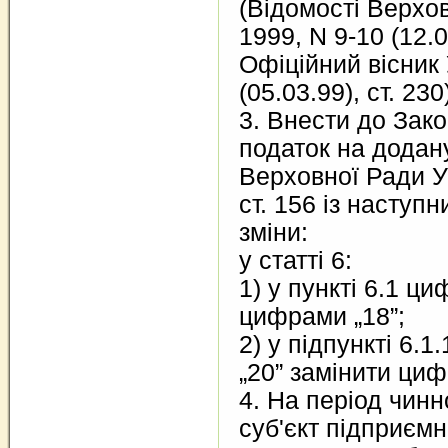
(Відомості Верхов
1999, N 9-10 (12.0
Офіційний вісник 
(05.03.99), ст. 230
3. Внести до Зако
податок на додану
Верховної Ради Ук
ст. 156 із наступн
зміни:
у статті 6:
1) у пункті 6.1 ци
цифрами „18”;
2) у підпункті 6.1
„20” замінити циф
4. На період чинн
суб'єкт підприємн