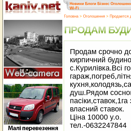
Новини
Блоги
Бізнес
Оголошен
Wi-Fi
Головна
>
Оголошення
>
Продается 
ПРОДАМ БУД
Продам срочно д
кирпичний будино
с.Курилівка.Всі г
гараж,погреб,літн
кухня,колодязь,са
душ.Рядом соснов
пасіки,ставок,1га 
власний ставок.
Ціна 10000 у.о.
тел.-0632247844