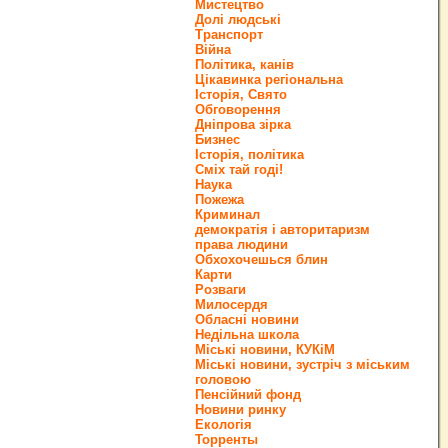
Мистецтво
Долі людські
Транспорт
Війна
Політика, канів
Цікавинка регіональна
Історія, Свято
Обговорення
Дніпрова зірка
Бизнес
Історія, політика
Сміх тай годі!
Наука
Пожежа
Криминал
демократія і авторитаризм
права людини
Обхохочешься блин
Карти
Розваги
Милосердя
Обласні новини
Недільна школа
Міські новини, КУКіМ
Міські новини, зустріч з міським
головою
Пенсійний фонд
Новини ринку
Екологія
Торренты