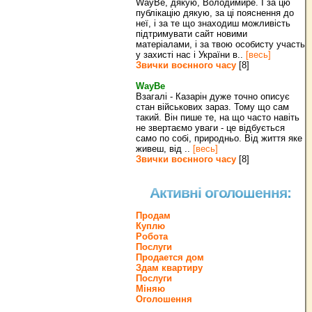
WayBe, дякую, Володимире. І за цю
публікацію дякую, за ці пояснення до
неї, і за те що знаходиш можливість
підтримувати сайт новими
матеріалами, і за твою особисту участь
у захисті нас і України в..
[весь]
Звички воєнного часу
[8]
WayBe
Взагалі - Казарін дуже точно описує
стан військових зараз. Тому що сам
такий. Він пише те, на що часто навіть
не звертаємо уваги - це відбується
само по собі, природньо. Від життя яке
живеш, від ..
[весь]
Звички воєнного часу
[8]
Активні оголошення:
Продам
Куплю
Робота
Послуги
Продается дом
Здам квартиру
Послуги
Міняю
Оголошення