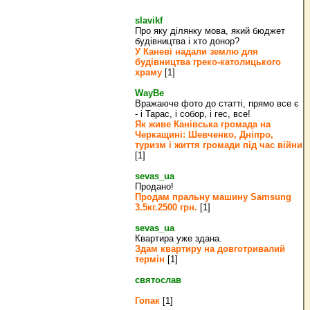
slavikf
Про яку ділянку мова, який бюджет
будівництва і хто донор?
У Каневі надали землю для
будівництва греко‐католицького
храму
[1]
WayBe
Вражаюче фото до статті, прямо все є
- і Тарас, і собор, і гес, все!
Як живе Канівська громада на
Черкащині: Шевченко, Дніпро,
туризм і життя громади під час війни
[1]
sevas_ua
Продано!
Продам пральну машину Samsung
3.5кг.2500 грн.
[1]
sevas_ua
Квартира уже здана.
Здам квартиру на довготривалий
термін
[1]
святослав
Гопак
[1]