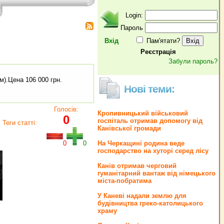
Login:
Пароль
Вхід
Пам'ятати?
Реєстрація
Забули пароль?
).Цена 106 000 грн.
Нові теми:
Голосів:
Кропивницький військовий
0
госпіталь отримав допомогу від
Теги статті:
Канівської громади
0
0
На Черкащині родина веде
господарство на хуторі серед лісу
Канів отримав черговий
гуманітарний вантаж від німецького
міста-побратима
У Каневі надали землю для
будівництва греко‐католицького
храму