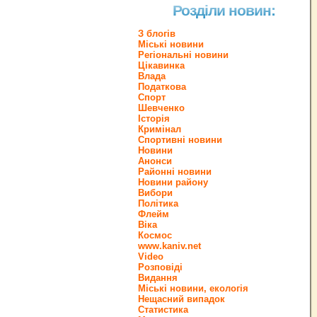
Розділи новин:
З блогів
Міські новини
Регіональні новини
Цікавинка
Влада
Податкова
Спорт
Шевченко
Історія
Кримінал
Спортивні новини
Новини
Анонси
Районні новини
Новини району
Вибори
Політика
Флейм
Віка
Космос
www.kaniv.net
Video
Розповіді
Видання
Міські новини, екологія
Нещасний випадок
Статистика