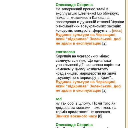
Олександр Скорина
Не завершений процес здачі в
експлуатцію ШевченкоHub обмежує,
нажаль, можливості Канева на
проведення в дужовній столиці України
різноманітних всеукранських заходів:
концертів, конкурсів, форумів,..
[весь]
Будинок культури на Черкащині,
який “відкривав” Зеленський, досі
не здали в експлуатацію
[2]
святослав
Корупція на чонгарських мінах
закінчується тим, Що одна така
уповільненої дії виявилася наріжним
каменем у цьому козинському
крадівництві, мародерстві на здачі
,,сухопутного коридору в Крим"..
Будинок культури на Черкащині,
який “відкривав” Зеленський, досі
не здали в експлуатацію
[2]
rod
ну так собі в цілому. Після того як
доїдаєш за мишами - вже якось на
термін придатності не дивишся.
Звички воєнного часу
[8]
Олександр Скорина