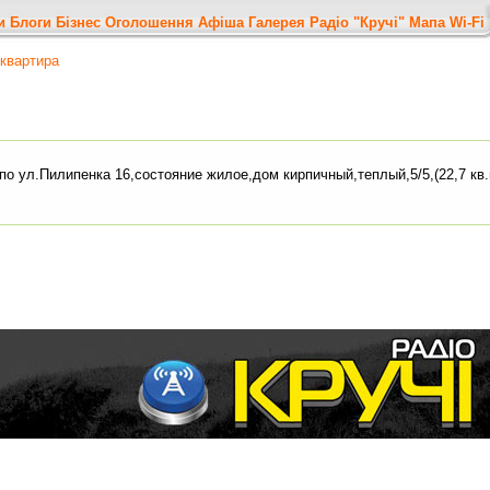
и
Блоги
Бізнес
Оголошення
Афіша
Галерея
Радіо "Кручі"
Мапа
Wi-Fi
квартира
о ул.Пилипенка 16,состояние жилое,дом кирпичный,теплый,5/5,(22,7 кв.м