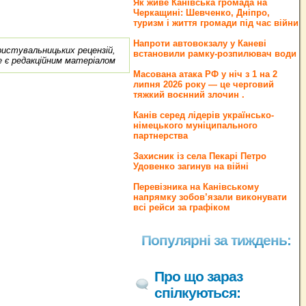
Як живе Канівська громада на
Черкащині: Шевченко, Дніпро,
туризм і життя громади під час війни
Напроти автовокзалу у Каневі
ористувальницьких рецензій,
встановили рамку-розпилювач води
е є редакційним матеріалом
Масована атака РФ у ніч з 1 на 2
липня 2026 року — це черговий
тяжкий воєнний злочин .
Канів серед лідерів українсько-
німецького муніципального
партнерства
Захисник із села Пекарі Петро
Удовенко загинув на війні
Перевізника на Канівському
напрямку зобов’язали виконувати
всі рейси за графіком
Популярні за тиждень:
Про що зараз
спілкуються: