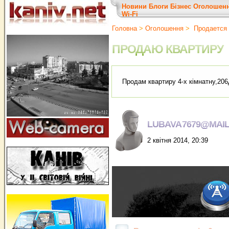
Новини
Блоги
Бізнес
Оголошен
Wi-Fi
Головна
>
Оголошення
>
Продается 
ПРОДАЮ КВАРТИРУ
Продам квартиру 4-х кiмнатну,206
LUBAVA7679@MAIL
2 квітня 2014, 20:39