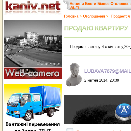
Новини
Блоги
Бізнес
Оголошен
Wi-Fi
Головна
>
Оголошення
>
Продается 
ПРОДАЮ КВАРТИРУ
Продам квартиру 4-х кiмнатну,206
LUBAVA7679@MAIL
2 квітня 2014, 20:39