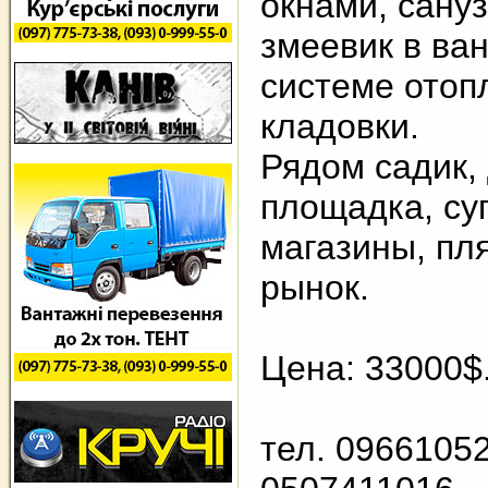
окнами, сану
змеевик в ва
системе отоп
кладовки.
Рядом садик,
площадка, су
магазины, пл
рынок.
Цена: 33000$.
тел. 0966105