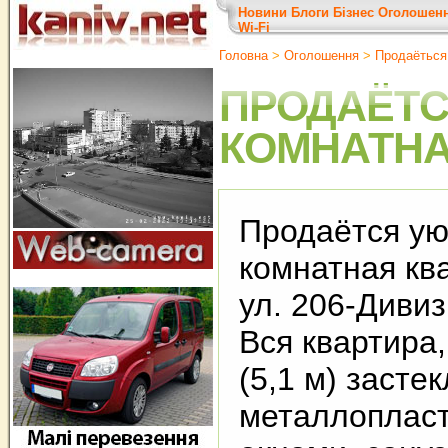
Новини
Блоги
Бізнес
Оголошен
Wi-Fi
Головна
>
Оголошення
>
Продаёться
ПРОДАЁТС
КОМНАТНА
Продаётся ую
комнатная ква
ул. 206-Дивиз
Вся квартира,
(5,1 м) засте
металлоплас