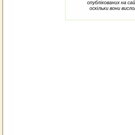
опублікованих на са
оскільки вони висло