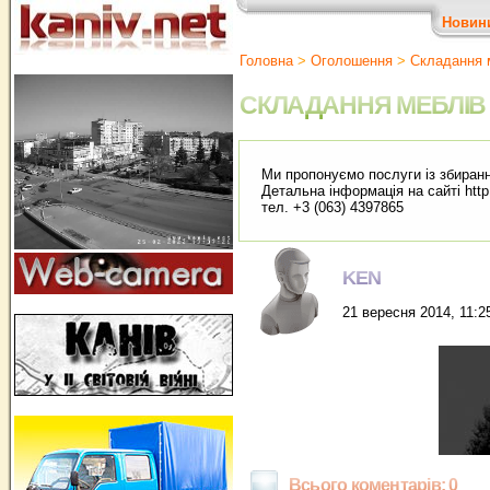
Новин
Головна
>
Оголошення
>
Складання 
СКЛАДАННЯ МЕБЛІВ
Ми пропонуємо послуги із збиранн
Детальна інформація на сайті http
тел. +3 (063) 4397865
KEN
21 вересня 2014, 11:2
Всього коментарів: 0