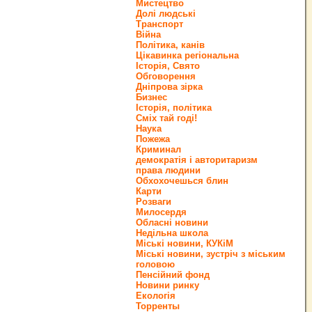
Мистецтво
Долі людські
Транспорт
Війна
Політика, канів
Цікавинка регіональна
Історія, Свято
Обговорення
Дніпрова зірка
Бизнес
Історія, політика
Сміх тай годі!
Наука
Пожежа
Криминал
демократія і авторитаризм
права людини
Обхохочешься блин
Карти
Розваги
Милосердя
Обласні новини
Недільна школа
Міські новини, КУКіМ
Міські новини, зустріч з міським
головою
Пенсійний фонд
Новини ринку
Екологія
Торренты