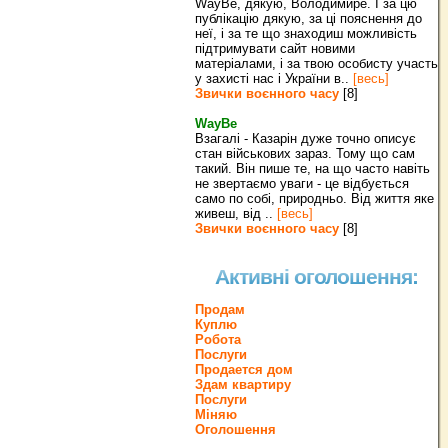
WayBe, дякую, Володимире. І за цю
публікацію дякую, за ці пояснення до
неї, і за те що знаходиш можливість
підтримувати сайт новими
матеріалами, і за твою особисту участь
у захисті нас і України в..
[весь]
Звички воєнного часу
[8]
WayBe
Взагалі - Казарін дуже точно описує
стан військових зараз. Тому що сам
такий. Він пише те, на що часто навіть
не звертаємо уваги - це відбується
само по собі, природньо. Від життя яке
живеш, від ..
[весь]
Звички воєнного часу
[8]
Активні оголошення:
Продам
Куплю
Робота
Послуги
Продается дом
Здам квартиру
Послуги
Міняю
Оголошення