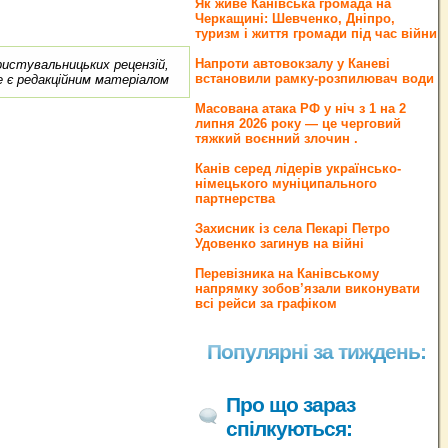
Як живе Канівська громада на
Черкащині: Шевченко, Дніпро,
туризм і життя громади під час війни
Напроти автовокзалу у Каневі
ористувальницьких рецензій,
встановили рамку-розпилювач води
е є редакційним матеріалом
Масована атака РФ у ніч з 1 на 2
липня 2026 року — це черговий
тяжкий воєнний злочин .
Канів серед лідерів українсько-
німецького муніципального
партнерства
Захисник із села Пекарі Петро
Удовенко загинув на війні
Перевізника на Канівському
напрямку зобов’язали виконувати
всі рейси за графіком
Популярні за тиждень:
Про що зараз
спілкуються: