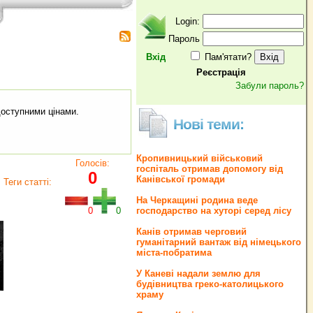
Login:
Пароль
Вхід
Пам'ятати?
Реєстрація
Забули пароль?
доступними цінами.
Нові теми:
Кропивницький військовий
Голосів:
госпіталь отримав допомогу від
0
Канівської громади
Теги статті:
На Черкащині родина веде
0
0
господарство на хуторі серед лісу
Канів отримав черговий
гуманітарний вантаж від німецького
міста-побратима
У Каневі надали землю для
будівництва греко‐католицького
храму