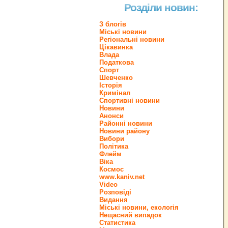
Розділи новин:
З блогів
Міські новини
Регіональні новини
Цікавинка
Влада
Податкова
Спорт
Шевченко
Історія
Кримінал
Спортивні новини
Новини
Анонси
Районні новини
Новини району
Вибори
Політика
Флейм
Віка
Космос
www.kaniv.net
Video
Розповіді
Видання
Міські новини, екологія
Нещасний випадок
Статистика