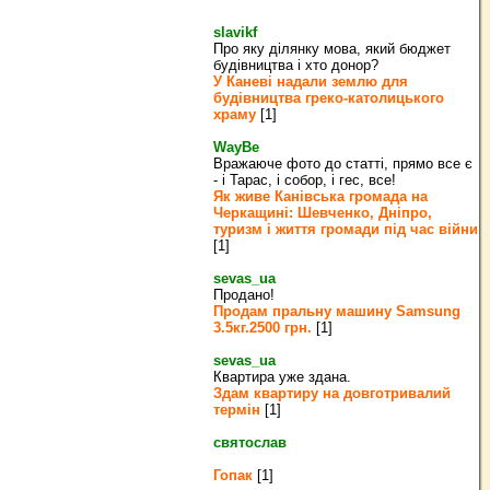
slavikf
Про яку ділянку мова, який бюджет
будівництва і хто донор?
У Каневі надали землю для
будівництва греко‐католицького
храму
[1]
WayBe
Вражаюче фото до статті, прямо все є
- і Тарас, і собор, і гес, все!
Як живе Канівська громада на
Черкащині: Шевченко, Дніпро,
туризм і життя громади під час війни
[1]
sevas_ua
Продано!
Продам пральну машину Samsung
3.5кг.2500 грн.
[1]
sevas_ua
Квартира уже здана.
Здам квартиру на довготривалий
термін
[1]
святослав
Гопак
[1]