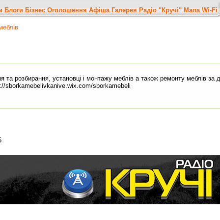
и
Блоги
Бізнес
Оголошення
Афіша
Галерея
Радіо "Кручі"
Мапа
Wi-Fi
меблів
я та розбирання, установці і монтажу меблів а також ремонту меблів за 
://sborkamebelivkanive.wix.com/sborkamebeli
5