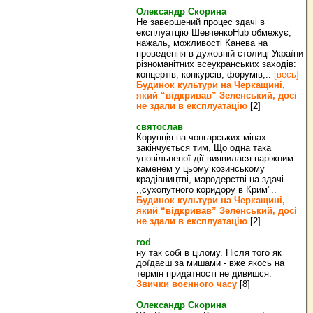
Олександр Скорина
Не завершений процес здачі в
експлуатцію ШевченкоHub обмежує,
нажаль, можливості Канева на
проведення в дужовній столиці України
різноманітних всеукранських заходів:
концертів, конкурсів, форумів,..
[весь]
Будинок культури на Черкащині,
який “відкривав” Зеленський, досі
не здали в експлуатацію
[2]
святослав
Корупція на чонгарських мінах
закінчується тим, Що одна така
уповільненої дії виявилася наріжним
каменем у цьому козинському
крадівництві, мародерстві на здачі
,,сухопутного коридору в Крим"..
Будинок культури на Черкащині,
який “відкривав” Зеленський, досі
не здали в експлуатацію
[2]
rod
ну так собі в цілому. Після того як
доїдаєш за мишами - вже якось на
термін придатності не дивишся.
Звички воєнного часу
[8]
Олександр Скорина