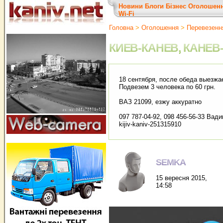
Новини
Блоги
Бізнес
Оголошен
Wi-Fi
Головна
>
Оголошення
>
Перевезенн
КИЕВ-КАНЕВ, КАНЕВ
18 сентября, после обеда выезжа
Подвезем 3 человека по 60 грн.
ВАЗ 21099, езжу аккуратно
097 787-04-92, 098 456-56-33 Вади
kijiv-kaniv-251315910
SEMKA
15 вересня 2015,
14:58