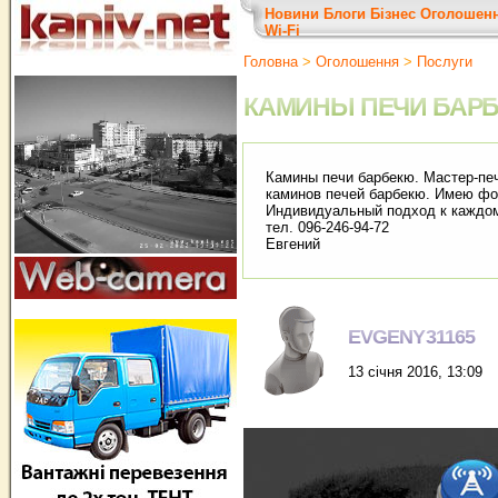
Новини
Блоги
Бізнес
Оголошен
Wi-Fi
Головна
>
Оголошення
>
Послуги
КАМИНЫ ПЕЧИ БАР
Камины печи барбекю. Мастер-печ
каминов печей барбекю. Имею фо
Индивидуальный подход к каждо
тел. 096-246-94-72
Евгений
EVGENY31165
13 січня 2016, 13:09