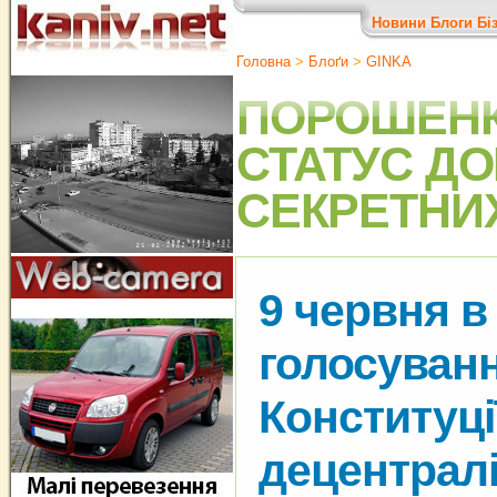
Новини
Блоги
Бі
Головна
>
Блоґи
>
GINKA
ПОРОШЕНК
СТАТУС ДО
СЕКРЕТНИ
9 червня в
голосуванн
Конституці
децентралі