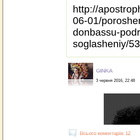
http://apostrop
06-01/poroshen
donbassu-podro
soglasheniy/5
GINKA
3 червня 2016, 22:48
Всього коментарів: 12