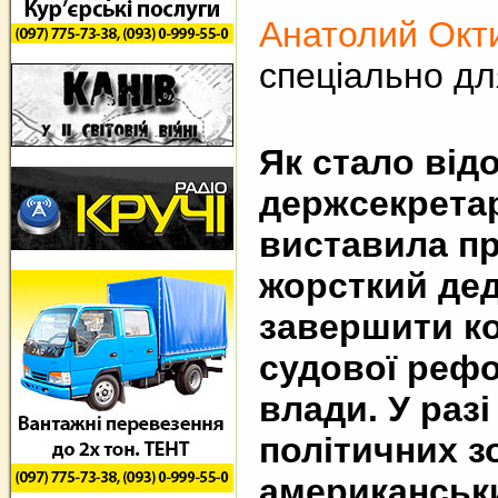
Анатолий Окт
спеціально дл
Як стало від
держсекрета
виставила п
жорсткий дед
завершити ко
судової рефо
влади. У раз
політичних з
американськи