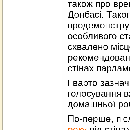
також про вре
Донбасі. Тако
продемонстру
особливого ст
схвалено місц
рекомендовано
стінах парлам
І варто зазна
голосування в
домашньої ро
По-перше, пі
року
під стіна