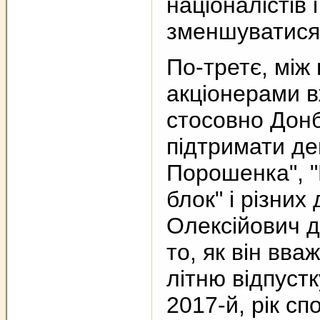
націоналістів 
зменшуватися
По-третє, між
акціонерами в
стосовно Донб
підтримати де
Порошенка", 
блок" і різних
Олексійович д
то, як він вва
літню відпустк
2017-й, рік сп