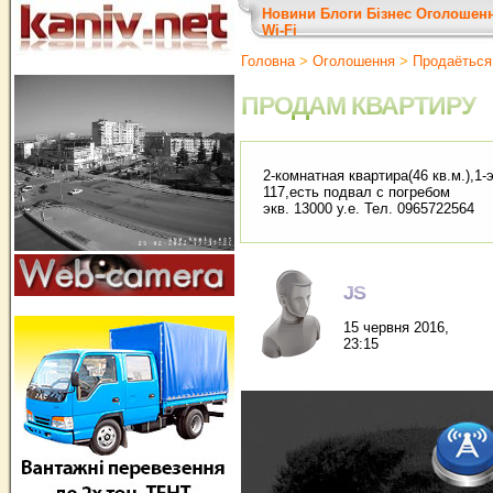
Новини
Блоги
Бізнес
Оголошен
Wi-Fi
Головна
>
Оголошення
>
Продаёться
ПРОДАМ КВАРТИРУ
2-комнатная квартира(46 кв.м.),1
117,есть подвал с погребом
экв. 13000 у.е. Тел. 0965722564
JS
15 червня 2016,
23:15