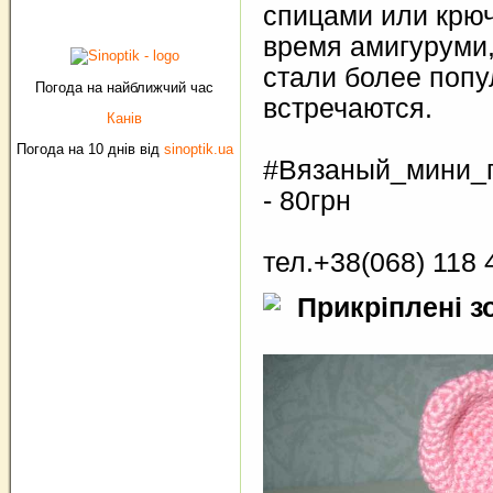
спицами или крю
время амигуруми,
стали более поп
Погода на найближчий час
встречаются.
Канів
Погода на 10 днів від
sinoptik.ua
#Вязаный_мини_п
- 80грн
тел.+38(068) 118 
Прикріплені з