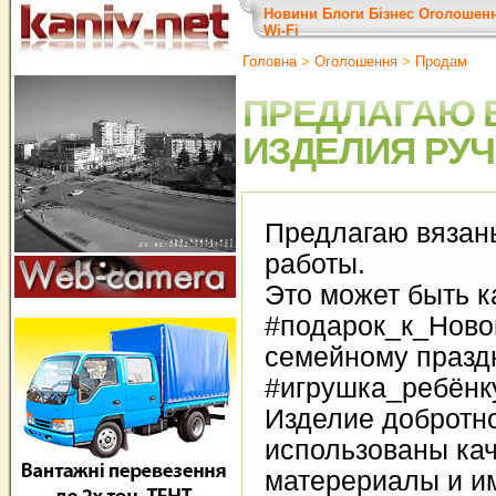
Новини
Блоги
Бізнес
Оголошен
Wi-Fi
Головна
>
Оголошення
>
Продам
ПРЕДЛАГАЮ 
ИЗДЕЛИЯ РУ
Предлагаю вязан
работы.
Это может быть к
#подарок_к_Ново
семейному праздн
#игрушка_ребёнк
Изделие добротно
использованы ка
матерериалы и и