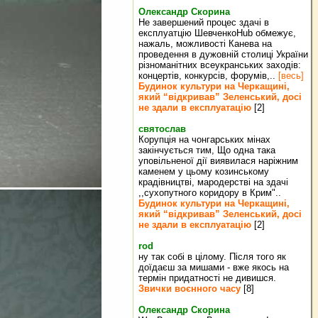
Олександр Скорина
Не завершений процес здачі в
експлуатцію ШевченкоHub обмежує,
нажаль, можливості Канева на
проведення в дужовній столиці України
різноманітних всеукранських заходів:
концертів, конкурсів, форумів,..
[весь]
Будинок культури на Черкащині,
який “відкривав” Зеленський, досі
не здали в експлуатацію
[2]
святослав
Корупція на чонгарських мінах
закінчується тим, Що одна така
уповільненої дії виявилася наріжним
каменем у цьому козинському
крадівництві, мародерстві на здачі
,,сухопутного коридору в Крим"..
Будинок культури на Черкащині,
який “відкривав” Зеленський, досі
не здали в експлуатацію
[2]
rod
ну так собі в цілому. Після того як
доїдаєш за мишами - вже якось на
термін придатності не дивишся.
Звички воєнного часу
[8]
Олександр Скорина