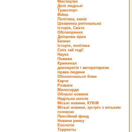
Мистецтво
Долі людські
Транспорт
Війна
Політика, канів
Цікавинка регіональна
Історія, Свято
Обговорення
Дніпрова зірка
Бизнес
Історія, політика
Сміх тай годі!
Наука
Пожежа
Криминал
демократія і авторитаризм
права людини
Обхохочешься блин
Карти
Розваги
Милосердя
Обласні новини
Недільна школа
Міські новини, КУКіМ
Міські новини, зустріч з міським
головою
Пенсійний фонд
Новини ринку
Екологія
Торренты