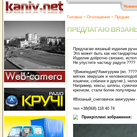
Новин
Головна
>
Оголошення
>
Продам
ПРЕДЛАГАЮ ВЯЗАНЫ
Предлагаю вязаный изделия ручн
Это может быть как нестандартны
Изделие добротно связано, испо
Не упустите частицу радуги ????
*(Википедия)*Амигуруми (яп. ????
мягких зверушек и человекоподоб
кошечки, собачки и другие.), че
Например, кексы, шляпы, сумочки
крючком, стали более популярны
#Вязаный_снеговичок амигуруми -
тел.+38(068) 118 40 74
Прикріплені зображення: