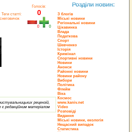
Розділи новин:
Голосів:
0
Теги статті:
З блогів
снеговичок
Міські новини
Регіональні новини
0
0
Цікавинка
Влада
Податкова
Спорт
Шевченко
Історія
Кримінал
Спортивні новини
Новини
Анонси
Районні новини
Новини району
Вибори
Політика
Флейм
Віка
Космос
ористувальницьких рецензій,
www.kaniv.net
е є редакційним матеріалом
Video
Розповіді
Видання
Міські новини, екологія
Нещасний випадок
Статистика