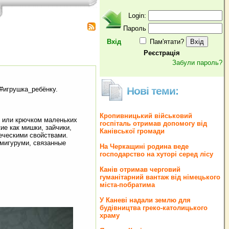
Login:
Пароль
Вхід
Пам'ятати?
Реєстрація
Забули пароль?
Нові теми:
 #игрушка_ребёнку.
Кропивницький військовий
ах или крючком маленьких
госпіталь отримав допомогу від
е как мишки, зайчики,
Канівської громади
веческими свойствами.
амигуруми, связанные
На Черкащині родина веде
господарство на хуторі серед лісу
Канів отримав черговий
гуманітарний вантаж від німецького
міста-побратима
У Каневі надали землю для
будівництва греко‐католицького
храму