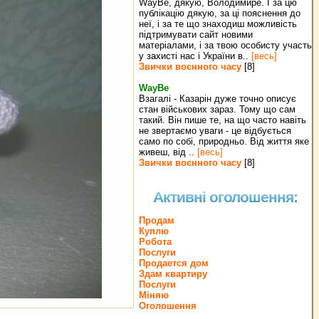
WayBe, дякую, Володимире. І за цю
публікацію дякую, за ці пояснення до
неї, і за те що знаходиш можливість
підтримувати сайт новими
матеріалами, і за твою особисту участь
у захисті нас і України в..
[весь]
Звички воєнного часу
[8]
WayBe
Взагалі - Казарін дуже точно описує
стан військових зараз. Тому що сам
такий. Він пише те, на що часто навіть
не звертаємо уваги - це відбується
само по собі, природньо. Від життя яке
живеш, від ..
[весь]
Звички воєнного часу
[8]
Активні оголошення:
Продам
Куплю
Робота
Послуги
Продается дом
Здам квартиру
Послуги
Міняю
Оголошення