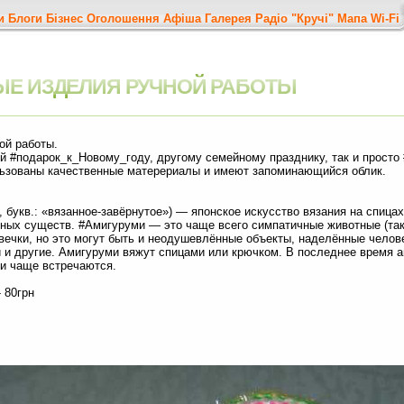
и
Блоги
Бізнес
Оголошення
Афіша
Галерея
Радіо "Кручі"
Мапа
Wi-Fi
Е ИЗДЕЛИЯ РУЧНОЙ РАБОТЫ
ой работы.
й #подарок_к_Новому_году, другому семейному празднику, так и просто
льзованы качественные матерериалы и имеют запоминающийся облик.
, букв.: «вязанное-завёрнутое») — японское искусство вязания на спиц
ных существ. #Амигуруми — это чаще всего симпатичные животные (таки
ловечки, но это могут быть и неодушевлённые объекты, наделённые чело
 и другие. Амигуруми вяжут спицами или крючком. В последнее время 
 и чаще встречаются.
 80грн