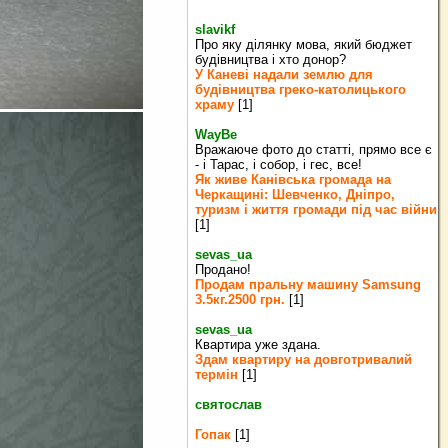
slavikf
Про яку ділянку мова, який бюджет
будівництва і хто донор?
У Каневі надали землю для
будівництва греко‐католицького
храму
[1]
WayBe
Вражаюче фото до статті, прямо все є
- і Тарас, і собор, і гес, все!
Як живе Канівська громада на
Черкащині: Шевченко, Дніпро,
туризм і життя громади під час війни
[1]
sevas_ua
Продано!
Продам пральну машину Samsung
3.5кг.2500 грн.
[1]
sevas_ua
Квартира уже здана.
Здам квартиру на довготривалий
термін
[1]
святослав
Гопак
[1]