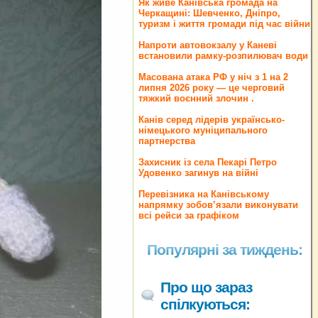
Як живе Канівська громада на
Черкащині: Шевченко, Дніпро,
туризм і життя громади під час війни
Напроти автовокзалу у Каневі
встановили рамку-розпилювач води
Масована атака РФ у ніч з 1 на 2
липня 2026 року — це черговий
тяжкий воєнний злочин .
Канів серед лідерів українсько-
німецького муніципального
партнерства
Захисник із села Пекарі Петро
Удовенко загинув на війні
Перевізника на Канівському
напрямку зобов’язали виконувати
всі рейси за графіком
Популярні за тиждень:
Про що зараз
спілкуються: