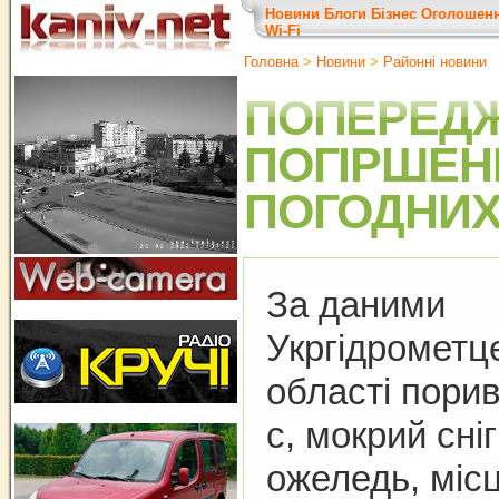
Новини
Блоги
Бізнес
Оголошен
Wi-Fi
Головна
>
Новини
>
Районні новини
ПОПЕРЕД
ПОГІРШЕН
ПОГОДНИХ
За даними
Укргідрометце
області порив
с, мокрий сні
ожеледь, міс