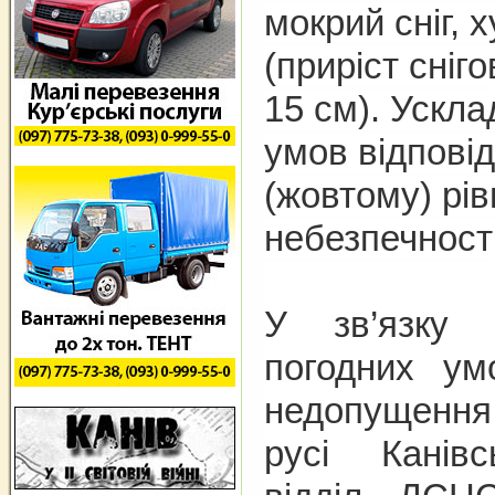
мокрий сніг, 
(приріст сніг
15 см). Ускл
умов відпові
(жовтому) рі
небезпечності
У зв’язку 
погодних у
недопущен
русі К
анів