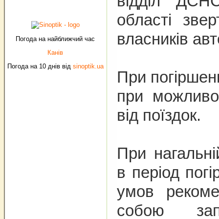
відділ
ДСНС 
області звер
власників авт
Погода на найближчий час
Канів
Погода на 10 днів від
sinoptik.ua
При погіршен
при можливо
від поїздок.
При нагальні
в період пог
умов реком
собою зап