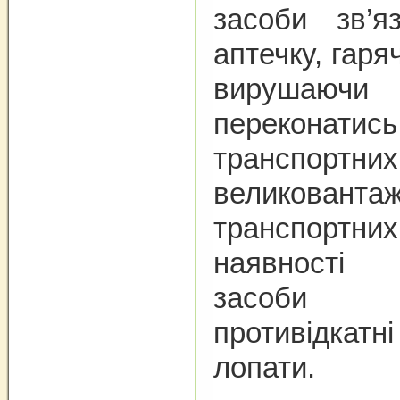
засоби зв’яз
аптечку, гаряч
вирушаюч
переконатис
транспортних
великованта
транспортних
наявності 
засоби 
противідк
лопати.