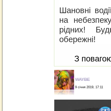
Шановні воді
на небезпек
рідних! Бу
обережні
!
З повагою
WAYBE
9 січня 2019, 17:11