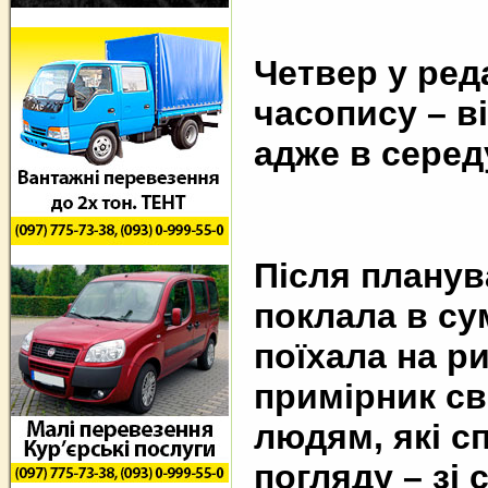
Четвер у ред
часопису – в
адже в середу
Після планув
поклала в сум
поїхала на р
примірник св
людям, які с
погляду – зі