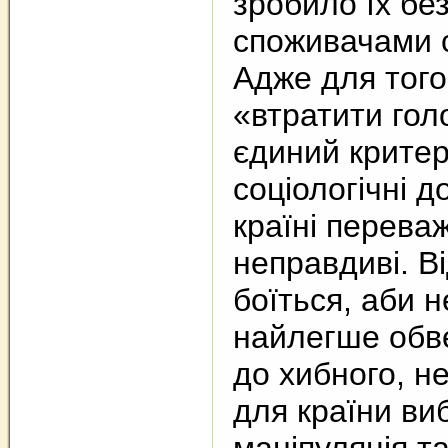
зробило їх бе
споживачами с
Адже для того
«втратити гол
єдиний критер
соціологічні д
країні перева
неправдиві. В
боїться, аби 
найлегше обве
до хибного, н
для країни ви