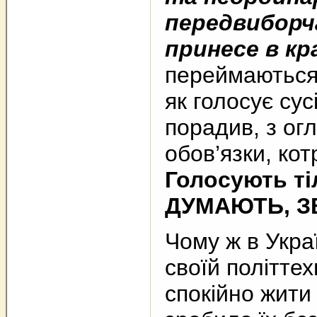
передвиборча
принесе в кра
переймаються 
як голосує сусі
порадив, з ог
обов’язки, кот
Голосують ті
ДУМАЮТЬ, З
Чому ж в Украї
своїй політтех
спокійно жити