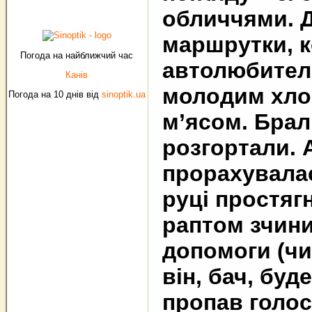
обличчями. Д
маршрутки, 
Погода на найближчий час
автолюбителе
Канів
молодим хлоп
Погода на 10 днів від
sinoptik.ua
м’ясом. Брал
розгортали. 
прорахувала
руці простягн
раптом зчини
допомоги (чи
він, бач, буд
пропав голос