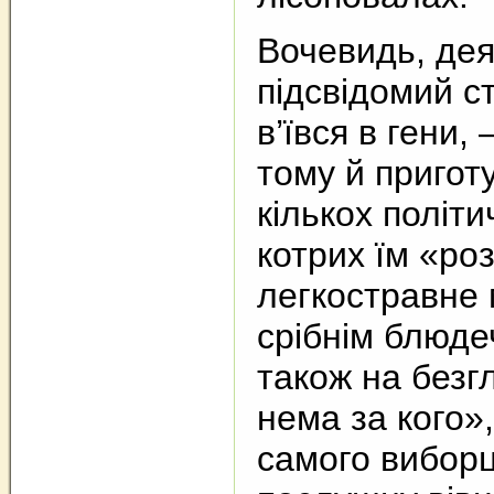
Вочевидь, дея
підсвідомий с
в’ївся в гени, 
тому й пригот
кількох політ
котрих їм «ро
легкостравне 
срібнім блюде
також на безг
нема за кого»
самого виборц