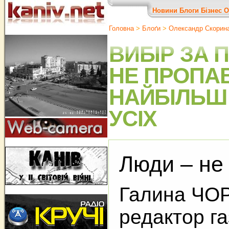
Новини
Блоги
Бізнес
О
Головна
>
Блоґи
>
Олександр Скорин
ВИБІР ЗА
НЕ ПРОПАВ
НАЙБІЛЬШ
УСІХ
Люди – не 
Галина ЧОР
редактор г