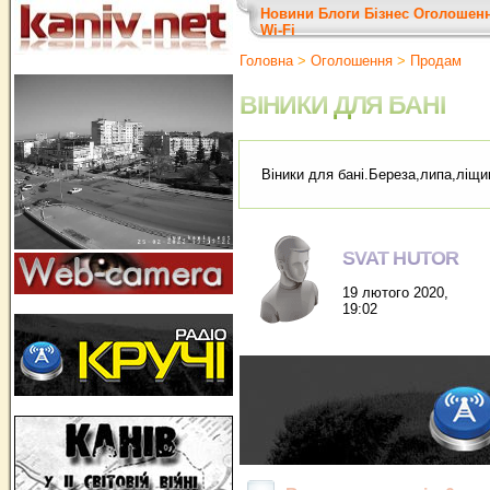
Новини
Блоги
Бізнес
Оголошен
Wi-Fi
Головна
>
Оголошення
>
Продам
ВІНИКИ ДЛЯ БАНІ
Віники для бані.Береза,липа,ліщин
SVAT HUTOR
19 лютого 2020,
19:02