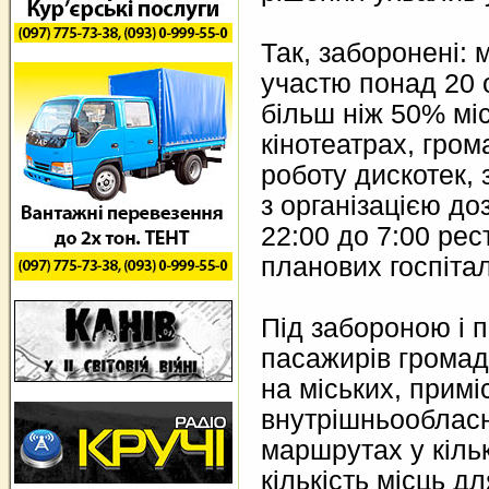
Так, заборонені: 
участю понад 20 
більш ніж 50% міс
кінотеатрах, гром
роботу дискотек,
з організацією до
22:00 до 7:00 рес
планових госпітал
Під забороною і 
пасажирів грома
на міських, примі
внутрішньооблас
маршрутах у кільк
кількість місць дл