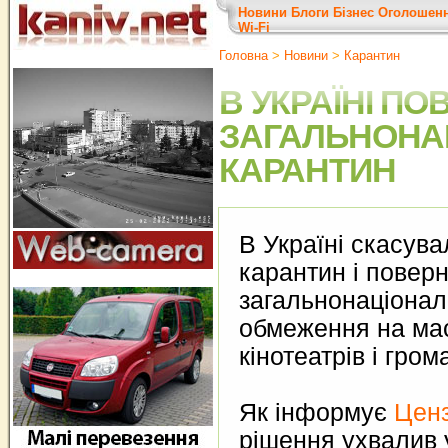
Новини
Блоги
Бізнес
Оголошен
Wi-Fi
Головна
>
Новини
>
Карантин
В УКРАЇНІ П
ЗАГАЛЬНОНА
КАРАНТИН
В Україні скасув
карантин і повер
загальнонаціона
обмеження на мас
кінотеатрів і гро
Як інформує
Цен
рішення ухвалив 