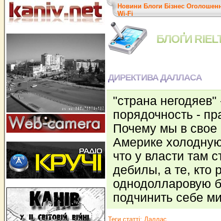
Новини
Блоги
Бізнес
Оголошен
Wi-Fi
БЛОҐИ RIEL
ДИРЕКТИВА ДАЛЛАСА
"страна негодяев" 
порядочность - пра
Почему мы в свое
Америке холодную
что у власти там 
дебилы, а те, кто 
однодолларовую б
подчинить себе м
Теги статті:
Даллас