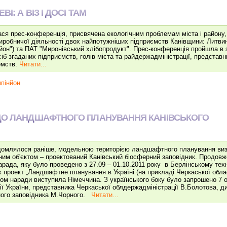
І: А ВІЗ І ДОСІ ТАМ
лася прес-конференція, присвячена екологічним проблемам міста і району
виробничої діяльності двох найпотужніших підприємств Канівщини: Литви
йон") та ПАТ "Миронівський хлібопродукт". Прес-конференція пройшла в з
іб згаданих підприємств, голів міста та райдержадміністрації, представн
домств.
Читати...
пінйон
ДО ЛАНДШАФТНОГО ПЛАНУВАННЯ КАНІВСЬКОГО
домлялося раніше, модельною територією ландшафтного планування виз
им об'єктом – проектований Канівський біосферний заповідник. Продов
арада, яку було проведено з 27.09 – 01.10.2011 року в Берлінському тех
є проект „Ландшафтне планування в Україні (на прикладі Черкаської облас
ом наради виступила Німеччина. З українського боку було запрошено 7 о
ії України, представника Черкаської облдержадміністрації В.Болотова, д
ого заповідника М.Чорного.
Читати...