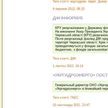
Теги статті:
вертодром
берег
Днепр
6 березня 2012, 08:15
ДФІ ІНФОРМУЄ
КРУ реорганізовано у Державну фін
На виконання Указу Президента Укр
Черкаській області (КРУ) реорганіз
Після реорганізації фахівці ДФІ п
території Черкаської області. Крім
проводитимуться у фондах загально
бюджетних, з фондів загальнообов’
Теги статті:
ДФІ
1 лютого 2012, 16:14
«УКРГИДРОЭНЕРГО» ПОС
Генеральный директор ОАО «Укргид
«Укргидроэнерго» в ближайшей пер
Теги статті:
ГАЕС
10 листопада 2011, 23:47