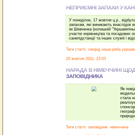
НЕПРИЄМНІ ЗАПАХИ У КАНЕВ
У понеділок, 17 жовтня ц.р., відбу
запахам, які виникають внаслідок 
ім.Шевченка (колишній "Укршампінь
участю керівництва та посадових ос
санепідстанції та інших служб і ві
Теги статті:
сморід наша ряба укршам
20 жовтня 2011, 23:03
НАРАДА В НІМЕЧЧИНІ ЩО
ЗАПОВІДНИКА
Як пові
модельн
стала н
реалізу
спонсор
географ
природн
Теги статті:
заповідник
німеччина