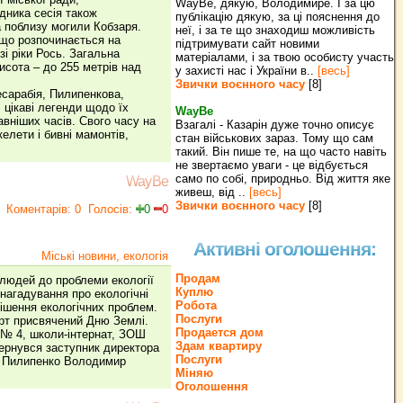
WayBe, дякую, Володимире. І за цю
дника сесія також
публікацію дякую, за ці пояснення до
 поблизу могили Кобзаря.
неї, і за те що знаходиш можливість
 що розпочинається на
підтримувати сайт новими
зі ріки Рось. Загальна
матеріалами, і за твою особисту участь
исота – до 255 метрів над
у захисті нас і України в..
[весь]
Звички воєнного часу
[8]
есарабія, Пилипенкова,
 цікаві легенди щодо їх
WayBe
вніших часів. Свого часу на
Взагалі - Казарін дуже точно описує
келети і бивні мамонтів,
стан військових зараз. Тому що сам
такий. Він пише те, на що часто навіть
не звертаємо уваги - це відбується
само по собі, природньо. Від життя яке
WayBe
живеш, від ..
[весь]
Звички воєнного часу
[8]
Коментарів: 0
Голосів:
0
0
Активні оголошення:
Міські новини, екологія
Продам
людей до проблеми екології
Куплю
нагадування про екологічні
Робота
ішення екологічних проблем.
Послуги
ерт присвячений Дню Землі.
Продается дом
 № 4, школи-інтернат, ЗОШ
Здам квартиру
вернувся заступник директора
Послуги
ка Пилипенко Володимир
Міняю
Оголошення