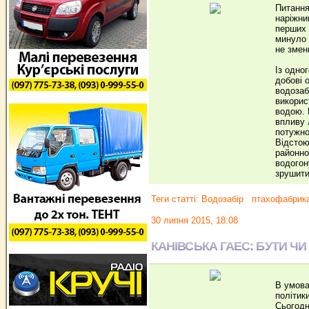
Питання
наріжни
перших 
минуло 
не змен
Із одно
добові 
водозаб
викорис
водою. 
впливу 
потужно
Відстою
районно
водогон
зрушити
Теги статті:
Водозабір
птахофабрик
30 липня 2015, 18:08
КАНІВСЬКА ГАЕС: БУТИ ЧИ
В умова
політики
Сьогодн