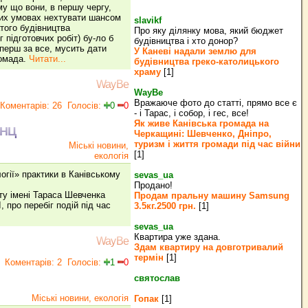
му що вони, в першу чергу,
них умовах нехтувати шансом
slavikf
того будівництва
Про яку ділянку мова, який бюджет
 підготовчих робіт) бу-ло б
будівництва і хто донор?
 перш за все, мусить дати
У Каневі надали землю для
ромада.
Читати...
будівництва греко‐католицького
храму
[1]
WayBe
WayBe
Вражаюче фото до статті, прямо все є
Коментарів: 26
Голосів:
0
0
- і Тарас, і собор, і гес, все!
Як живе Канівська громада на
ННЦ
Черкащині: Шевченко, Дніпро,
туризм і життя громади під час війни
Міські новини,
[1]
екологія
огії» практики в Канівському
sevas_ua
Продано!
ету імені Тараса Шевченка
Продам пральну машину Samsung
 про перебіг подій під час
3.5кг.2500 грн.
[1]
sevas_ua
Квартира уже здана.
WayBe
Здам квартиру на довготривалий
термін
[1]
Коментарів: 2
Голосів:
1
0
святослав
Міські новини, екологія
Гопак
[1]