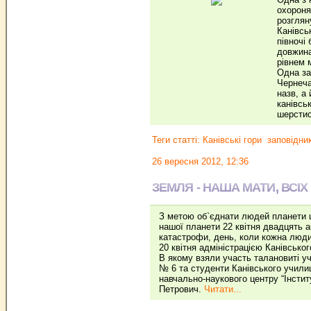
охороня
розглян
Канівсь
півночі
довжина
рівнем 
Одна за
Чернеча
назв, а
канівсь
шерстис
Теги статті:
Канівські гори
заповідни
26 вересня 2012, 12:36
ЗЕМЛЯ - НАША МАТИ, ВСIХ
З метою об`єднати людей планети 
нашої планети 22 квітня двадцять 
катастрофи, день, коли кожна люди
20 квітня адміністрацією Канівсько
В якому взяли участь талановиті у
№ 6 та студенти Канівського учили
навчально-наукового центру “Інстит
Петрович.
Читати...