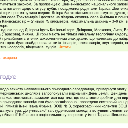
тиметься законом. За пропозицією Шевченківського національного запові
ула питання щодо статусу дубів, посаджених родичами Тараса Шевченка
кі гори простягнулися вздовж Дніпра багатокілометровою смугою-дугою,
 біля села Трахтемирів і досягає на південь околиць села Хмільна в пониз
 Канівських гір – близько 75 кілометрів, максимальна ширина – 3–9 км, в
моря.
 одною понад Дніпром ідуть Канівські гори: Дніпрова, Московка, Лиса, Б
 (Тарасова), Княжа. Ці гори мають не тільки унікальну геологічну будову,
 й приваблюють вчених археологічними знахідками, що належать до найда
ких горах було знайдено залишки іхтіозаврів, плезіозаврів, зеуглодонів, с
тих носорогів, вівцебиків, зубрів.
Читати...
к
охорона
 ГОДУЄ
щодо захисту навколишнього природного середовища, привернути увагу 
американських школярів запропонували відзначити День Землі. Цей день 
на має можливість замислитися над тим, що вона може зробити для вир
го природного заповідника було організовано і проведено святковий конц
чні гімназії імені Івана Франка, ЗОШ № З, хореографічний колектив ЗОШ
ща культури. До учнівської та студентської молоді з вступним словом з
ут біології” Київського національного університету імені Тараса Шевчен