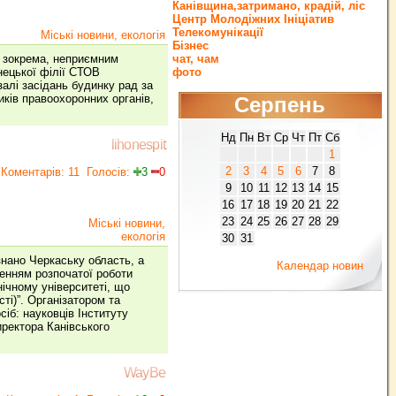
Канівщина,затримано, крадій, ліс
Центр Молодіжних Ініціатив
Телекомунікації
Міські новини, екологія
Бізнес
, зокрема, неприємним
чат, чам
нецької філії СТОВ
фото
алі засідань будинку рад за
иків правоохоронних органів,
Серпень
Нд
Пн
Вт
Ср
Чт
Пт
Сб
lihonespit
1
2
3
4
5
6
7
8
Коментарів: 11
Голосів:
3
0
9
10
11
12
13
14
15
16
17
18
19
20
21
22
23
24
25
26
27
28
29
Міські новини,
екологія
30
31
нано Черкаську область, а
Календар новин
женням розпочатої роботи
нічному університеті, що
ті)”. Організатором та
сіб: науковців Інституту
иректора Канівського
WayBe