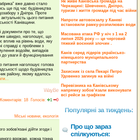
Як живе Канівська громада на
абрика" вже давно стало
Черкащині: Шевченко, Дніпро,
сь ще під час будівництва
туризм і життя громади під час війни
дозабору з Дніпра. Проте
, актуальність цього питання
Напроти автовокзалу у Каневі
ськості Канівщини.
встановили рамку-розпилювач води
і документи про те, що
Масована атака РФ у ніч з 1 на 2
уже швидко, наголошує, що
липня 2026 року — це черговий
є вплив на рівень води, яку
тяжкий воєнний злочин .
і справді є проблеми з
амулення водойм, випадків
Канів серед лідерів українсько-
и до уваги й функціонування
німецького муніципального
партнерства
го питання наголошує голова
мадськості щодо будівництва
Захисник із села Пекарі Петро
вник району, якому вдалось
Удовенко загинув на війні
ти...
Перевізника на Канівському
WayBe
напрямку зобов’язали виконувати
всі рейси за графіком
Коментарів: 18
Голосів:
1
0
Популярні за тиждень:
Міські новини, екологія
Про що зараз
 зобов'язані дійти згоди і
спілкуються:
ощеного врожаю, кожна тонна