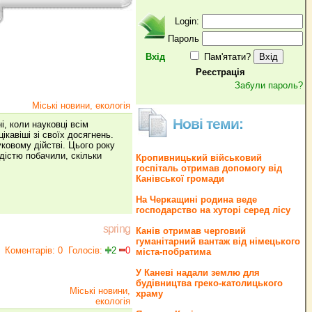
Login:
Пароль
Вхід
Пам'ятати?
Реєстрація
Забули пароль?
Міські новини, екологія
Нові теми:
і, коли науковці всім
кавіші зі своїх досягнень.
ковому дійстві. Цього року
дістю побачили, скільки
Кропивницький військовий
госпіталь отримав допомогу від
Канівської громади
На Черкащині родина веде
господарство на хуторі серед лісу
spring
Канів отримав черговий
гуманітарний вантаж від німецького
Коментарів: 0
Голосів:
2
0
міста-побратима
У Каневі надали землю для
будівництва греко‐католицького
Міські новини,
храму
екологія