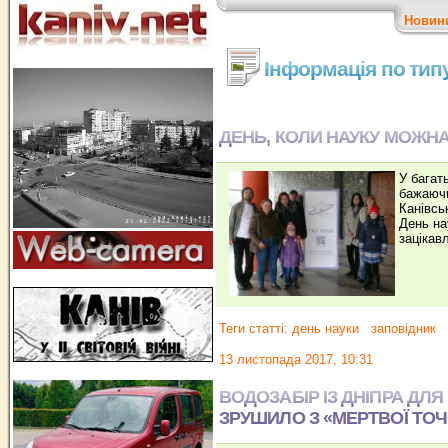
Новин
Інформація по типу
ДЕНЬ, КОЛИ НАУКУ МОЖНА
У багать
бажаючи
Канівсь
День на
зацікав
Теги статті:
день науки
заповідник
13 листопада 2017, 10:31
ВОДОЗАБІР ІЗ ДНІПРА ДЛ
ЗРУШИЛО З «МЕРТВОЇ ТОЧ