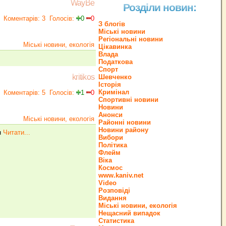
WayBe
Розділи новин:
Коментарів: 3
Голосів:
0
0
З блогів
Міські новини
Регіональні новини
Міські новини, екологія
Цікавинка
Влада
Податкова
Спорт
kritikos
Шевченко
Історія
Кримінал
Коментарів: 5
Голосів:
1
0
Спортивні новини
Новини
Анонси
Міські новини, екологія
Районні новини
Новини району
н
Читати...
Вибори
Політика
Флейм
Віка
Космос
www.kaniv.net
Video
Розповіді
Видання
Міські новини, екологія
Нещасний випадок
Статистика