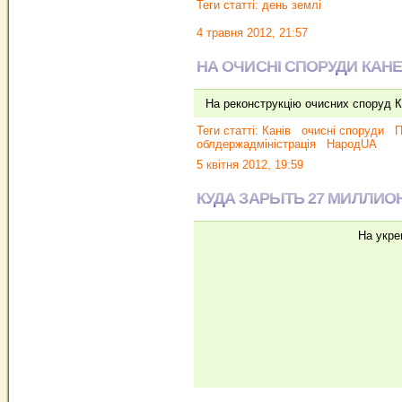
Теги статті:
день землі
4 травня 2012, 21:57
НА ОЧИСНІ СПОРУДИ КАНЕ
На реконструкцію очисних споруд К
Теги статті:
Канів
очисні споруди
П
облдержадміністрація
НародUA
5 квітня 2012, 19:59
КУДА ЗАРЫТЬ 27 МИЛЛИО
На укре