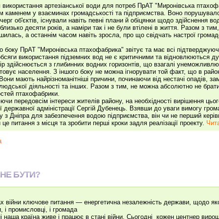
 використання артезіанської води для потреб ПрАТ "Миронівська птахоф
м каменем у взаєминах громадськості та підприємства. Воно порушувало
черг об'єктів, існували навіть певні плани й обіцянки щодо здійснення во
близько десяти років, а наміри так і не були втілені в життя. Разом з тим
шилась, а останнім часом навіть зросла, про що свідчать настрої громад
го боку ПрАТ "Миронівська птахофабрика" звітує та має всі підтверджуюч
обсяги використання підземних вод не є критичними та відновлюються д
ір здійснюється з глибинних водних горизонтів, що взагалі унеможливлю
товує населення. З іншого боку не можна ігнорувати той факт, що в район
Вони мають найрізноманітніші причини, починаючи від нестачі опадів, з
людської діяльності та інших. Разом з тим, не можна абсолютно не брат
стей птахофабрики.
ючи передовсім інтереси жителів району, на необхідності вирішення цьо
ї державної адміністрації Сергій Дубенець. Взявши до уваги вимогу гро
у з Дніпра для забезпечення водою підприємства, він чи не перший кері
 це питання з місця та зробити перші кроки задля реалізації проекту.
Чита
а
 НЕ БУТИ?
х війни ключове питання — енергетична незалежність держави, щодо якого
, і промисловці, і громада
і наша країна живе і працює в стані війни. Сьогодні кожен центнер вир