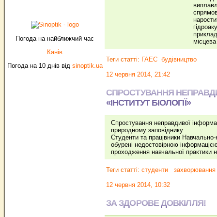
виплавл
спрямов
нарости
гідроак
приклад
Погода на найближчий час
місцева
Канів
Теги статті:
ГАЕС
будівництво
Погода на 10 днів від
sinoptik.ua
12 червня 2014, 21:42
СПРОСТУВАННЯ НЕПРАВДИ
«ІНСТИТУТ БІОЛОГІЇ»
Спростування неправдивої інформац
природному заповіднику.
Студенти та працівники Навчально-н
обурені недостовірною інформацією,
проходження навчальної практики н
Теги статті:
студенти
захворювання
12 червня 2014, 10:32
ЗА ЗДОРОВЕ ДОВКІЛЛЯ!