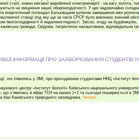
еної сталі, кожен мегават виробленої електроенергії - на вагу золота, то
уються на зміцнення нашої обороноздатності. У цих надзвичайно склад
ти енергетичний потенціал Батьківщини шляхом завершення вже розпоча
умулюючої станції (під яку ще за часів СРСР було виконано значний обсяг
ом безгосподарності й недалекоглядності. Звісно, згоду на будівництво,
 канівська громада. Свідома, патріотично налаштована, відповідальна г
ВОЇ ІНФОРМАЦІЇ ПРО ЗАХВОРЮВАННЯ СТУДЕНТІВ 
ії, mo з'явились у ЗМІ, про проходження студентами ННЦ «Інститут біол
аукового центру «Інститут біології» Київського національного університ
 що з`явилась в ефірі ТСН на каналі 1+1 та сьогодні поширюється в ЗМІ,
а базі Канівського природного заповідника.
Читати...