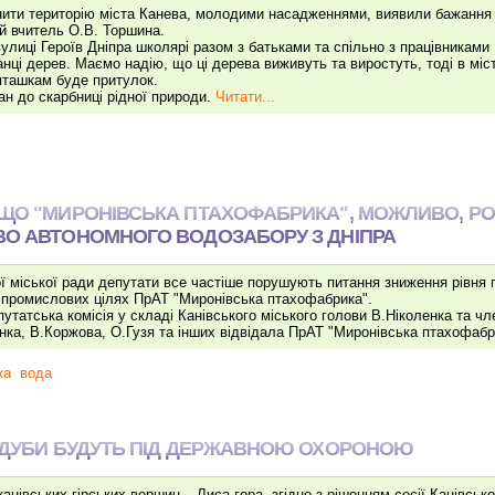
нити територію міста Канева, молодими насадженнями, виявили бажання
ій вчитель О.В. Торшина.
 вулиці Героїв Дніпра школярі разом з батьками та спільно з працівниками
ці дерев. Маємо надію, що ці дерева виживуть та виростуть, тоді в міст
пташкам буде притулок.
ан до скарбниці рідної природи.
Читати...
 ЩО "МИРОНІВСЬКА ПТАХОФАБРИКА", МОЖЛИВО, Р
ВО АВТОНОМНОГО ВОДОЗАБОРУ З ДНІПРА
ої міської ради депутати все частіше порушують питання зниження рівня 
 у промислових цілях ПрАТ "Миронівська птахофабрика".
утатська комісія у складі Канівського міського голови В.Ніколенка та чл
нка, В.Коржова, О.Гузя та інших відвідала ПрАТ "Миронівська птахофабр
ка
вода
І ДУБИ БУДУТЬ ПІД ДЕРЖАВНОЮ ОХОРОНОЮ
канівських гірських вершин – Лиса гора, згідно з рішенням сесії Канівсько