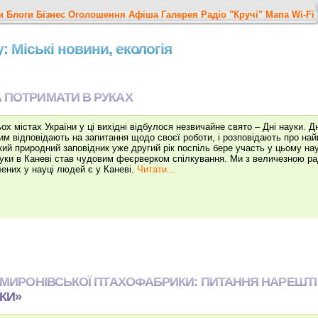
и
Блоги
Бізнес
Оголошення
Афіша
Галерея
Радіо "Кручі"
Мапа
Wi-Fi
: Міські новини, екологія
 ПОТРИМАТИ В РУКАХ
ох містах України у ці вихідні відбулося незвичайне свято – Дні науки. Дн
м відповідають на запитання щодо своєї роботи, і розповідають про найці
кий природний заповідник уже другий рік поспіль бере участь у цьому нау
уки в Каневі став чудовим феєрверком спілкування. Ми з величезною ра
лених у науці людей є у Каневі.
Читати...
Я МИРОНІВСЬКОЇ ПТАХОФАБРИКИ: ПИТАННЯ НАРЕШТІ
КИ»