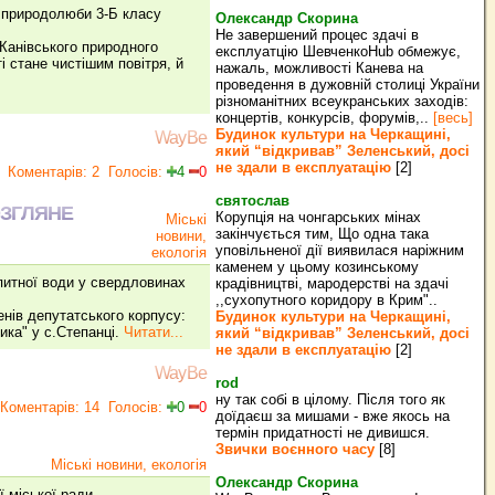
 природолюби 3-Б класу
Олександр Скорина
Не завершений процес здачі в
 Канівського природного
експлуатцію ШевченкоHub обмежує,
і стане чистішим повітря, й
нажаль, можливості Канева на
проведення в дужовній столиці України
різноманітних всеукранських заходів:
концертів, конкурсів, форумів,..
[весь]
Будинок культури на Черкащині,
WayBe
який “відкривав” Зеленський, досі
не здали в експлуатацію
[2]
Коментарів: 2
Голосів:
4
0
святослав
ОЗГЛЯНЕ
Корупція на чонгарських мінах
Міські
закінчується тим, Що одна така
новини,
уповільненої дії виявилася наріжним
екологія
каменем у цьому козинському
питної води у свердловинах
крадівництві, мародерстві на здачі
,,сухопутного коридору в Крим"..
енів депутатського корпусу:
Будинок культури на Черкащині,
ика" у с.Степанці.
Читати...
який “відкривав” Зеленський, досі
не здали в експлуатацію
[2]
WayBe
rod
ну так собі в цілому. Після того як
Коментарів: 14
Голосів:
0
0
доїдаєш за мишами - вже якось на
термін придатності не дивишся.
Звички воєнного часу
[8]
Міські новини, екологія
Олександр Скорина
ї міської ради,