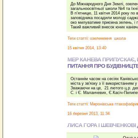
До Міжнародного Дня Землі, озеле
загальноосвітньої школи №4 та їхн
В п’ятницю, 11 квітня 2014 року по
заповідника посадили молоді саджан
око милуватиме приємна зелень, і 
Такий важливий внесок юних канівч
Теги статті:
озеленення
школа
15 квітня 2014, 13:40
МЕР КАНЕВА ПРИПУСКАЄ,
ПИТАННЯ ПРО БУДІВНИЦТ
Останнім часом на сесіях Канівськ
міста у зв'язку з її використанням
Зважаючи на це, 21 лютого ц.р. деп
С. і Є. Маланчевих, Є.Касіч-Пилипе
Теги статті:
Миронівська птахофабри
16 березня 2013, 11:34
ЛИСА ГОРА І ШЕВЧЕНКОВ
Одна з 