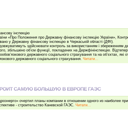
ансову інспекцію
аїни «Про Положення про Державну фінансову інспекцію України», Контро
овано у Державну фінансову інспекцію в Черкаській області (ДФІ).
родовжуватимуть здійснювати контроль за використанням і збереженням д
 того, збільшено об’єм функції, покладених на Держфінінспекцію. Відтепе
обов’язкового державного соціального страхування та на об’єктах, які о
язкового державного соціального страхування.
Читати...
ТРОИТ САМУЮ БОЛЬШУЮ В ЕВРОПЕ ГАЭС
роэнерго» очертил планы компании в отношении одного из наиболее пр
спективе - строительство Каневской ГАЭС.
Читати...