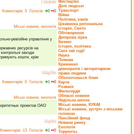
Мистецтво
Пачеко
Долі людські
Транспорт
Коментарів: 5
Голосів:
0
0
Війна
Політика, канів
Цікавинка регіональна
Міські новини, екологія
Історія, Свято
Обговорення
Дніпрова зірка
льно-ревізійне управління у
Бизнес
Історія, політика
ержавних ресурсів на
Сміх тай годі!
р контрольні заходи
Наука
тримують кошти, крім
Пожежа
Криминал
демократія і авторитаризм
WayBe
права людини
Обхохочешься блин
Коментарів: 0
Голосів:
1
0
Карти
Розваги
Милосердя
Обласні новини
Міські новини, екологія
Недільна школа
Міські новини, КУКіМ
иоритетных проектов ОАО
Міські новини, зустріч з міським
головою
Пенсійний фонд
Vuyko
Новини ринку
Екологія
Коментарів: 13
Голосів:
1
0
Торренты